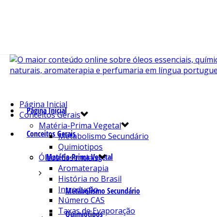
Página Inicial
Página Inicial
Conceitos Gerais
Matéria-Prima Vegetal
Conceitos Gerais
Metabolismo Secundário
Quimiotipos
Matéria-Prima Vegetal
Óleos Essenciais
Aromaterapia
História no Brasil
Introdução
Metabolismo Secundário
Número CAS
Taxas de Evaporação
Quimiotipos