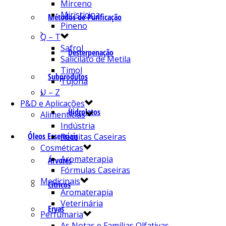
Mirceno
Miristicina
Métodos de Purificação
Pineno
Q – T
Safrol
Desterpenação
Salicilato de Metila
Timol
Subprodutos
Tujona
U – Z
P&D e Aplicações
Hidrolatos
Alimentícias
Indústria
Óleos Essenciais
Receitas Caseiras
Cosméticas
Aromaterapia
Árvores
Fórmulas Caseiras
Medicinais
Cítricos
Aromaterapia
Veterinária
Ervas
Perfumaria
As Notas e Famílias Olfativas