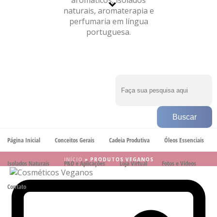
BLOG
Arquivos de Tags para: "Produtos Veganos"
Página Inicial
Conceitos Gerais
Cadeia Produtiva
Óleos Essenciais
INÍCIO
»
PRODUTOS VEGANOS
Isolados Naturais
P&D e Aplicações
Loja Virtual
Fotos e Vídeos
Contato