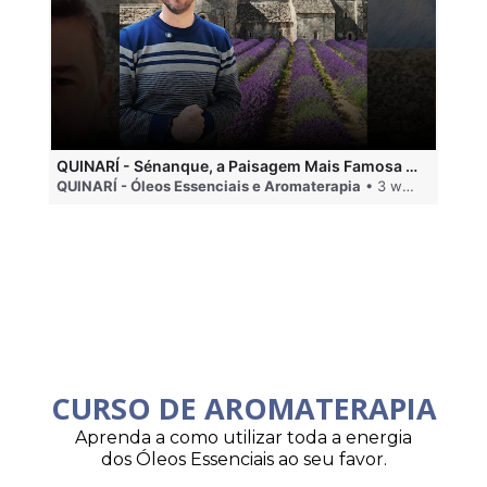
QUINARÍ - Sénanque, a Paisagem Mais Famosa da Aromaterapia
QUINARÍ - Óleos Essenciais e Aromaterapia
• 3 weeks ago
QU
CURSO DE AROMATERAPIA
Aprenda a como utilizar toda a energia
dos Óleos Essenciais ao seu favor.