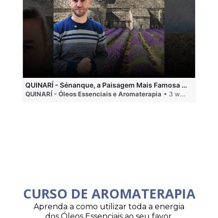
QUINARÍ - Sénanque, a Paisagem Mais Famosa da Aromaterapia
QUINARÍ - Óleos Essenciais e Aromaterapia
• 3 weeks ago
QU
CURSO DE AROMATERAPIA
Aprenda a como utilizar toda a energia
dos Óleos Essenciais ao seu favor.