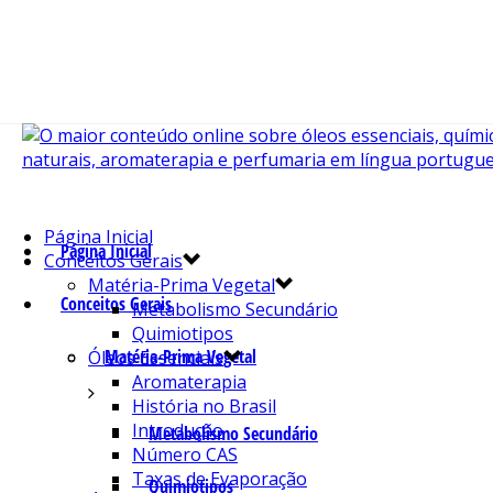
Página Inicial
Página Inicial
Conceitos Gerais
Matéria-Prima Vegetal
Conceitos Gerais
Metabolismo Secundário
Quimiotipos
Matéria-Prima Vegetal
Óleos Essenciais
Aromaterapia
História no Brasil
Introdução
Metabolismo Secundário
Número CAS
Taxas de Evaporação
Quimiotipos