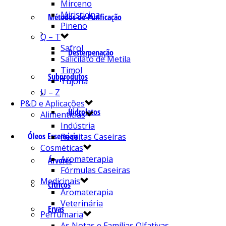
Mirceno
Miristicina
Métodos de Purificação
Pineno
Q – T
Safrol
Desterpenação
Salicilato de Metila
Timol
Subprodutos
Tujona
U – Z
P&D e Aplicações
Hidrolatos
Alimentícias
Indústria
Óleos Essenciais
Receitas Caseiras
Cosméticas
Aromaterapia
Árvores
Fórmulas Caseiras
Medicinais
Cítricos
Aromaterapia
Veterinária
Ervas
Perfumaria
As Notas e Famílias Olfativas