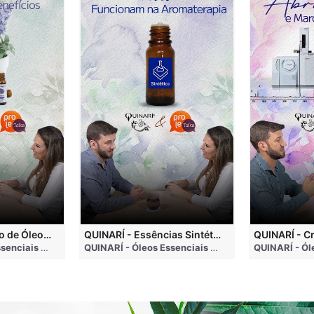
QUINARÍ - Inalação de Óleos Essenciais e Seus Benefícios
QUINARÍ - Essências Sintéticas NÃO Funcionam na Aromaterapia
go
QUINARÍ - Óleos Essenciais e Aromaterapia
• 3 months ago
QUINARÍ - Óleos Essenciais e Aromaterapia
• 3 mo