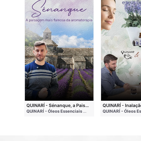
QUINARI - Métodos de Extração de Óleos Essenciais
QUINARÍ - Sénanque, a Paisagem Mais Famosa da Aromaterapia
QUINARÍ - Óleos Essenciais e Aromaterapia
• 4 months ago
QUINARÍ - Óleos Essenciais e Aromaterapia
• 3 weeks a