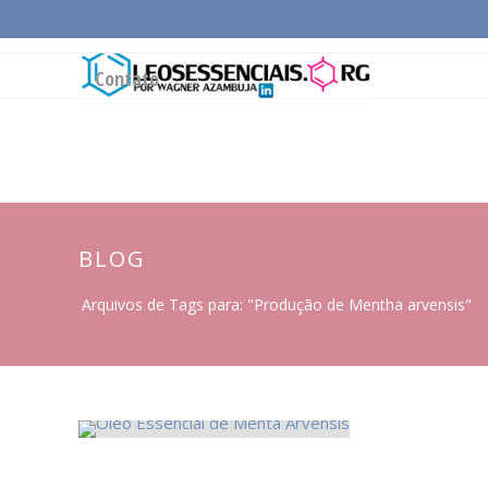
Página Inicial
Conceitos Gerais
Cadeia Pro
Contato
BLOG
Arquivos de Tags para: "Produção de Mentha arvensis"