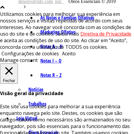
desenvolvido com
por
Óleos Essenciais © 2019
Utilizamos cookies para melhorar sua experiência em
As Notas e Famílias Olfativas
nossos serviços e visitas repetidas de acordo com seus
interesses. Ao navegar você concorda com as condições de
Marketing Olfativo
uso do site e de cookies. Saiba mais
Diretiva de Privacidade
e aceita as condições de uso do site. Ao clicar em “Aceito”,
Notas A – H
concorda com a utilização de TODOS os cookies.
Configurações de cookies
Aceito
Manage consent
Notas I – Q
Notas R – Z
Fechar
Notícias
Visão geral da privacidade
Trabalhos
Este site usa cookies para melhorar a sua experiência
enquanto navega pelo site. Destes, os cookies que são
Loja Virtual
categorizados como necessários são armazenados no seu
navegador, pois são essenciais para o funcionamento das
Óleos Essenciais
funcionalidades básicas do site. Também usamos cookies