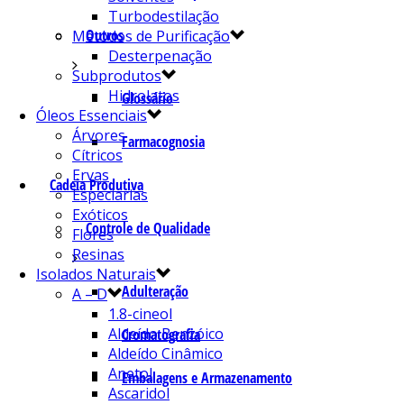
Turbodestilação
Outros
Métodos de Purificação
Desterpenação
Subprodutos
Hidrolatos
Glossário
Óleos Essenciais
Árvores
Farmacognosia
Cítricos
Ervas
Cadeia Produtiva
Especiarias
Exóticos
Controle de Qualidade
Flores
Resinas
Isolados Naturais
Adulteração
A – D
1.8-cineol
Aldeído Benzóico
Cromatografia
Aldeído Cinâmico
Anetol
Embalagens e Armazenamento
Ascaridol