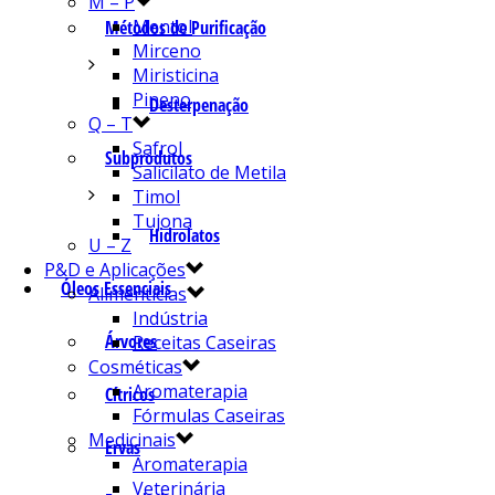
M – P
Mentol
Métodos de Purificação
Mirceno
Miristicina
Pineno
Desterpenação
Q – T
Safrol
Subprodutos
Salicilato de Metila
Timol
Tujona
Hidrolatos
U – Z
P&D e Aplicações
Óleos Essenciais
Alimentícias
Indústria
Árvores
Receitas Caseiras
Cosméticas
Aromaterapia
Cítricos
Fórmulas Caseiras
Medicinais
Ervas
Aromaterapia
Veterinária