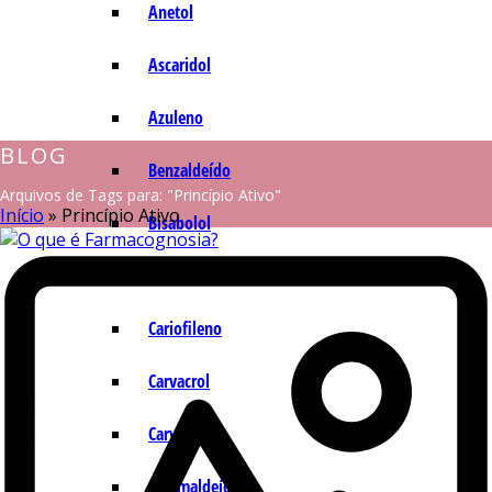
Anetol
Ascaridol
Azuleno
BLOG
Benzaldeído
Arquivos de Tags para: "Princípio Ativo"
Início
»
Princípio Ativo
Bisabolol
Camazuleno
Cariofileno
Carvacrol
Carvona
Cinamaldeído