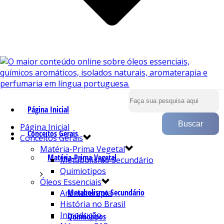
Página Inicial
Página Inicial
Conceitos Gerais
Conceitos Gerais
Matéria-Prima Vegetal
Matéria-Prima Vegetal
Metabolismo Secundário
Quimiotipos
Óleos Essenciais
Metabolismo Secundário
Aromaterapia
História no Brasil
Introdução
Quimiotipos