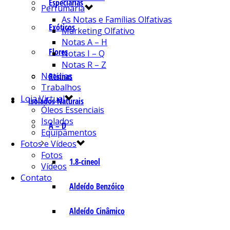
Especiarias
Perfumaria
As Notas e Famílias Olfativas
Exóticos
Marketing Olfativo
Notas A – H
Flores
Notas I – Q
Notas R – Z
Notícias
Resinas
Trabalhos
Loja Virtual
Isolados Naturais
Óleos Essenciais
Isolados
A – D
Equipamentos
Fotos e Vídeos
Fotos
1.8-cineol
Vídeos
Contato
Aldeído Benzóico
Aldeído Cinâmico