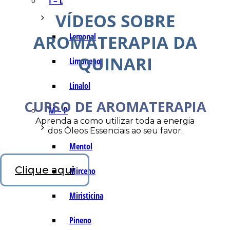
I – L
VÍDEOS SOBRE
AROMATERAPIA DA
Lemonal
QUINARI
Limoneno
Linalol
CURSO DE AROMATERAPIA
M – P
Aprenda a como utilizar toda a energia
dos Óleos Essenciais ao seu favor.
Mentol
Clique aqui
Mirceno
Miristicina
Pineno