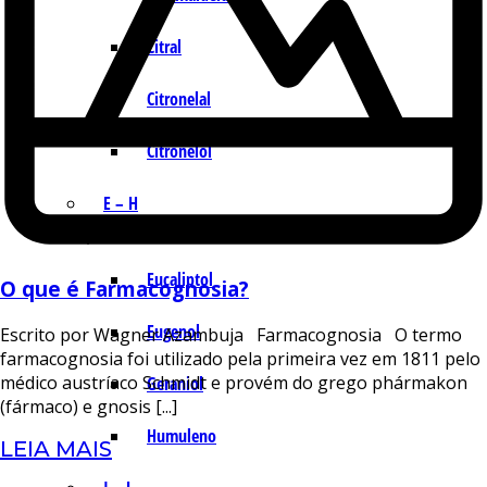
Citral
Citronelal
Citronelol
E – H
Eucaliptol
O que é Farmacognosia?
Eugenol
Escrito por Wagner Azambuja Farmacognosia O termo
farmacognosia foi utilizado pela primeira vez em 1811 pelo
médico austríaco Schmidt e provém do grego phármakon
Geraniol
(fármaco) e gnosis [...]
Humuleno
LEIA MAIS