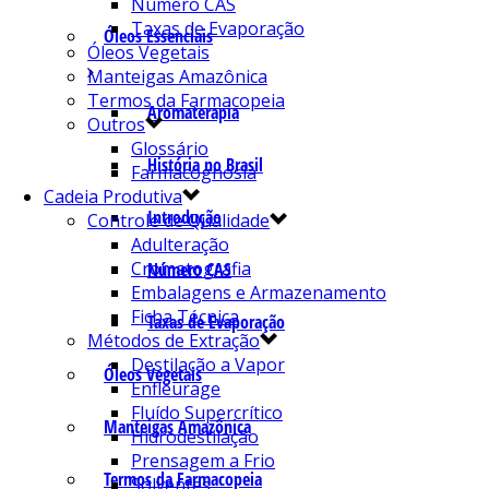
Número CAS
Taxas de Evaporação
Óleos Essenciais
Óleos Vegetais
Manteigas Amazônica
Termos da Farmacopeia
Aromaterapia
Outros
Glossário
História no Brasil
Farmacognosia
Cadeia Produtiva
Introdução
Controle de Qualidade
Adulteração
Cromatografia
Número CAS
Embalagens e Armazenamento
Ficha Técnica
Taxas de Evaporação
Métodos de Extração
Destilação a Vapor
Óleos Vegetais
Enfleurage
Fluído Supercrítico
Manteigas Amazônica
Hidrodestilação
Prensagem a Frio
Termos da Farmacopeia
Solventes