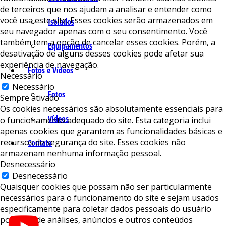
de terceiros que nos ajudam a analisar e entender como
você usa este site. Esses cookies serão armazenados em
Isolados
seu navegador apenas com o seu consentimento. Você
também tem a opção de cancelar esses cookies. Porém, a
Equipamentos
desativação de alguns desses cookies pode afetar sua
experiência de navegação.
Fotos e Vídeos
Necessário
Necessário
Fotos
Sempre ativado
Os cookies necessários são absolutamente essenciais para
Vídeos
o funcionamento adequado do site. Esta categoria inclui
apenas cookies que garantem as funcionalidades básicas e
recursos de segurança do site. Esses cookies não
Contato
armazenam nenhuma informação pessoal.
Desnecessário
Desnecessário
Quaisquer cookies que possam não ser particularmente
necessários para o funcionamento do site e sejam usados ​​
especificamente para coletar dados pessoais do usuário
por meio de análises, anúncios e outros conteúdos