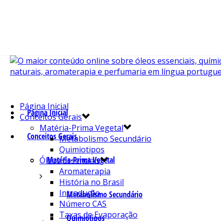
Página Inicial
Página Inicial
Conceitos Gerais
Matéria-Prima Vegetal
Conceitos Gerais
Metabolismo Secundário
Quimiotipos
Matéria-Prima Vegetal
Óleos Essenciais
Aromaterapia
História no Brasil
Introdução
Metabolismo Secundário
Número CAS
Taxas de Evaporação
Quimiotipos