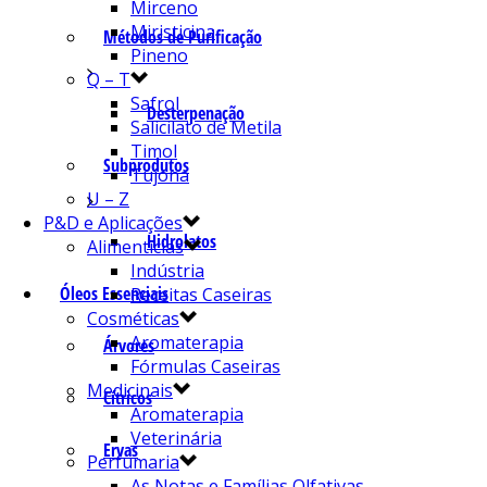
Mirceno
Miristicina
Métodos de Purificação
Pineno
Q – T
Safrol
Desterpenação
Salicilato de Metila
Timol
Subprodutos
Tujona
U – Z
P&D e Aplicações
Hidrolatos
Alimentícias
Indústria
Óleos Essenciais
Receitas Caseiras
Cosméticas
Aromaterapia
Árvores
Fórmulas Caseiras
Medicinais
Cítricos
Aromaterapia
Veterinária
Ervas
Perfumaria
As Notas e Famílias Olfativas