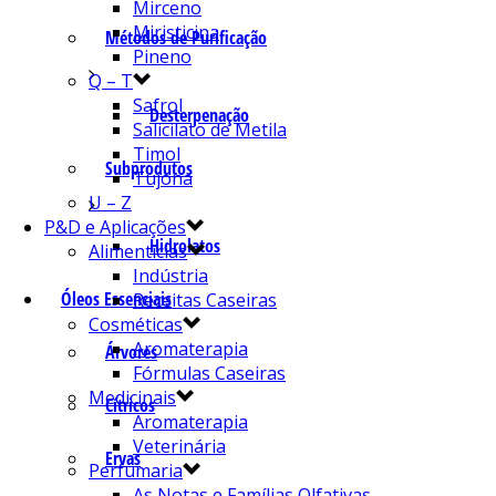
Mirceno
Miristicina
Métodos de Purificação
Pineno
Q – T
Safrol
Desterpenação
Salicilato de Metila
Timol
Subprodutos
Tujona
U – Z
P&D e Aplicações
Hidrolatos
Alimentícias
Indústria
Óleos Essenciais
Receitas Caseiras
Cosméticas
Aromaterapia
Árvores
Fórmulas Caseiras
Medicinais
Cítricos
Aromaterapia
Veterinária
Ervas
Perfumaria
As Notas e Famílias Olfativas