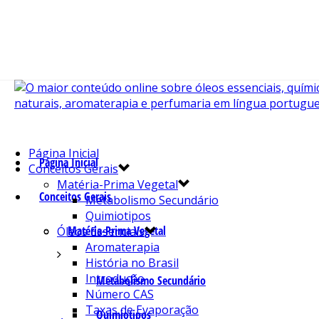
Página Inicial
Página Inicial
Conceitos Gerais
Matéria-Prima Vegetal
Conceitos Gerais
Metabolismo Secundário
Quimiotipos
Matéria-Prima Vegetal
Óleos Essenciais
Aromaterapia
História no Brasil
Introdução
Metabolismo Secundário
Número CAS
Taxas de Evaporação
Quimiotipos