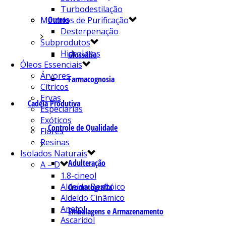
Turbodestilação
Outros
Métodos de Purificação
Desterpenação
Subprodutos
Hidrolatos
Glossário
Óleos Essenciais
Árvores
Farmacognosia
Cítricos
Ervas
Cadeia Produtiva
Especiarias
Exóticos
Controle de Qualidade
Flores
Resinas
Isolados Naturais
Adulteração
A – D
1.8-cineol
Aldeído Benzóico
Cromatografia
Aldeído Cinâmico
Anetol
Embalagens e Armazenamento
Ascaridol