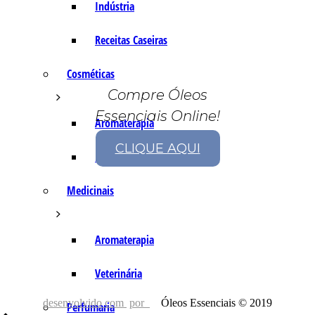
Indústria
Receitas Caseiras
Cosméticas
Compre Óleos
Essenciais Online!
Aromaterapia
CLIQUE AQUI
Fórmulas Caseiras
Medicinais
Aromaterapia
Veterinária
desenvolvido com
por
Óleos Essenciais © 2019
Perfumaria