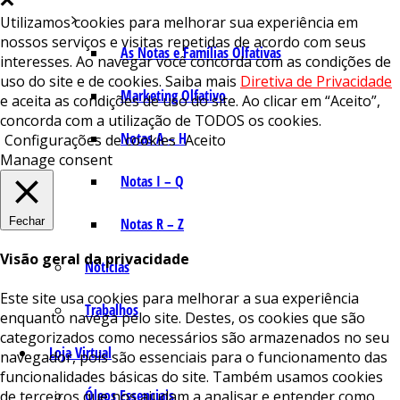
Utilizamos cookies para melhorar sua experiência em
nossos serviços e visitas repetidas de acordo com seus
As Notas e Famílias Olfativas
interesses. Ao navegar você concorda com as condições de
uso do site e de cookies. Saiba mais
Diretiva de Privacidade
Marketing Olfativo
e aceita as condições de uso do site. Ao clicar em “Aceito”,
concorda com a utilização de TODOS os cookies.
Notas A – H
Configurações de cookies
Aceito
Manage consent
Notas I – Q
Fechar
Notas R – Z
Visão geral da privacidade
Notícias
Este site usa cookies para melhorar a sua experiência
Trabalhos
enquanto navega pelo site. Destes, os cookies que são
categorizados como necessários são armazenados no seu
Loja Virtual
navegador, pois são essenciais para o funcionamento das
funcionalidades básicas do site. Também usamos cookies
Óleos Essenciais
de terceiros que nos ajudam a analisar e entender como