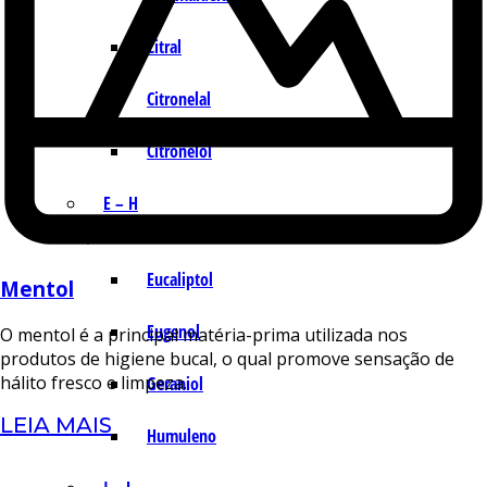
Citral
Citronelal
Citronelol
E – H
Eucaliptol
Mentol
Eugenol
O mentol é a principal matéria-prima utilizada nos
produtos de higiene bucal, o qual promove sensação de
hálito fresco e limpeza.
Geraniol
LEIA MAIS
Humuleno