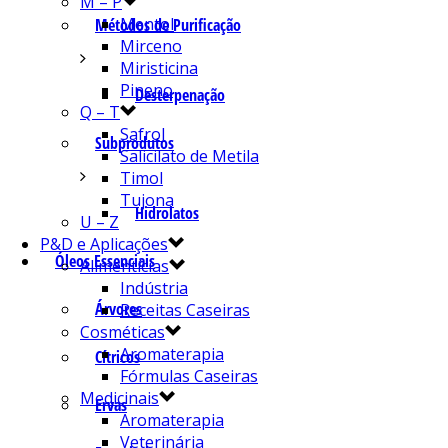
M – P
Mentol
Métodos de Purificação
Mirceno
Miristicina
Pineno
Desterpenação
Q – T
Safrol
Subprodutos
Salicilato de Metila
Timol
Tujona
Hidrolatos
U – Z
P&D e Aplicações
Óleos Essenciais
Alimentícias
Indústria
Árvores
Receitas Caseiras
Cosméticas
Aromaterapia
Cítricos
Fórmulas Caseiras
Medicinais
Ervas
Aromaterapia
Veterinária