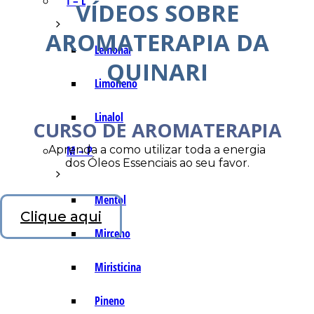
I – L
VÍDEOS SOBRE
AROMATERAPIA DA
Lemonal
QUINARI
Limoneno
Linalol
CURSO DE AROMATERAPIA
Aprenda a como utilizar toda a energia
M – P
dos Óleos Essenciais ao seu favor.
Mentol
Clique aqui
Mirceno
Miristicina
Pineno