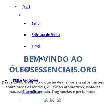
Q – T
Safrol
Salicilato de Metila
Timol
BEM-VINDO AO
Tujona
ÓLEOSESSENCIAIS.ORG
U – Z
P&D e Aplicações
Desde 2009, trazendo o que há de melhor em informações
sobre óleos essenciais, químicos aromáticos, isolados
Alimentícias
naturais, aromaterapia, fragrâncias e perfumaria.