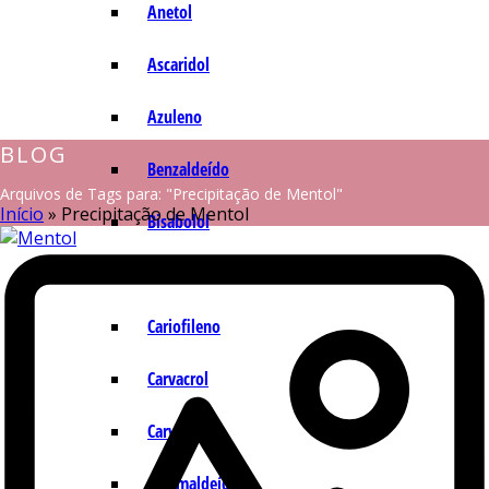
Anetol
Ascaridol
Azuleno
BLOG
Benzaldeído
Arquivos de Tags para: "Precipitação de Mentol"
Início
»
Precipitação de Mentol
Bisabolol
Camazuleno
Cariofileno
Carvacrol
Carvona
Cinamaldeído