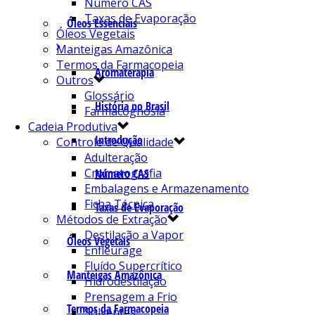
Número CAS
Taxas de Evaporação
Óleos Essenciais
Óleos Vegetais
Manteigas Amazônica
Termos da Farmacopeia
Aromaterapia
Outros
Glossário
História no Brasil
Farmacognosia
Cadeia Produtiva
Introdução
Controle de Qualidade
Adulteração
Cromatografia
Número CAS
Embalagens e Armazenamento
Ficha Técnica
Taxas de Evaporação
Métodos de Extração
Destilação a Vapor
Óleos Vegetais
Enfleurage
Fluído Supercrítico
Manteigas Amazônica
Hidrodestilação
Prensagem a Frio
Termos da Farmacopeia
Solventes