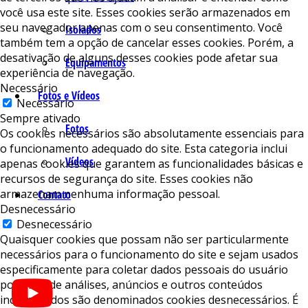
você usa este site. Esses cookies serão armazenados em
seu navegador apenas com o seu consentimento. Você
Isolados
também tem a opção de cancelar esses cookies. Porém, a
desativação de alguns desses cookies pode afetar sua
Equipamentos
experiência de navegação.
Necessário
Fotos e Vídeos
Necessário
Sempre ativado
Fotos
Os cookies necessários são absolutamente essenciais para
o funcionamento adequado do site. Esta categoria inclui
Vídeos
apenas cookies que garantem as funcionalidades básicas e
recursos de segurança do site. Esses cookies não
armazenam nenhuma informação pessoal.
Contato
Desnecessário
Desnecessário
Quaisquer cookies que possam não ser particularmente
necessários para o funcionamento do site e sejam usados ​​
especificamente para coletar dados pessoais do usuário
por meio de análises, anúncios e outros conteúdos
incorporados são denominados cookies desnecessários. É