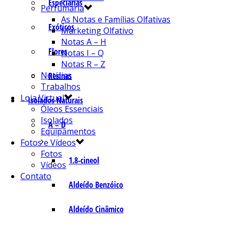
Especiarias
Perfumaria
As Notas e Famílias Olfativas
Exóticos
Marketing Olfativo
Notas A – H
Flores
Notas I – Q
Notas R – Z
Notícias
Resinas
Trabalhos
Loja Virtual
Isolados Naturais
Óleos Essenciais
Isolados
A – D
Equipamentos
Fotos e Vídeos
Fotos
1.8-cineol
Vídeos
Contato
Aldeído Benzóico
Aldeído Cinâmico