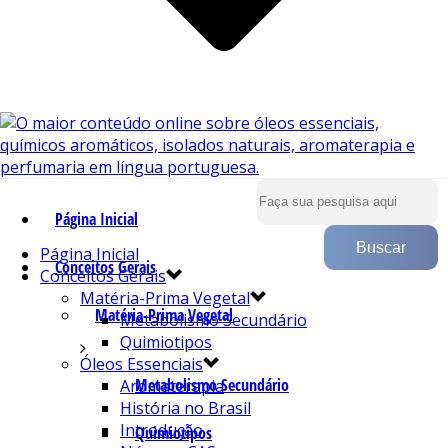
Página Inicial
Página Inicial
Conceitos Gerais
Conceitos Gerais
Matéria-Prima Vegetal
Matéria-Prima Vegetal
Metabolismo Secundário
Quimiotipos
Óleos Essenciais
Metabolismo Secundário
Aromaterapia
História no Brasil
Introdução
Quimiotipos