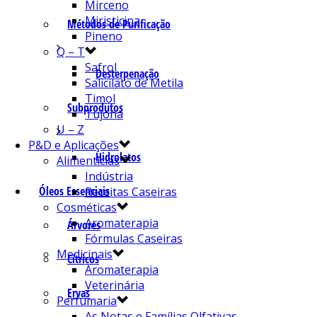
Mirceno
Miristicina
Métodos de Purificação
Pineno
Q – T
Safrol
Desterpenação
Salicilato de Metila
Timol
Subprodutos
Tujona
U – Z
P&D e Aplicações
Hidrolatos
Alimentícias
Indústria
Óleos Essenciais
Receitas Caseiras
Cosméticas
Aromaterapia
Árvores
Fórmulas Caseiras
Medicinais
Cítricos
Aromaterapia
Veterinária
Ervas
Perfumaria
As Notas e Famílias Olfativas