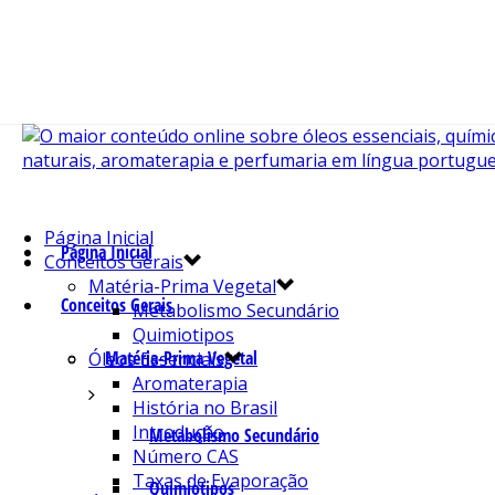
Página Inicial
Página Inicial
Conceitos Gerais
Matéria-Prima Vegetal
Conceitos Gerais
Metabolismo Secundário
Quimiotipos
Matéria-Prima Vegetal
Óleos Essenciais
Aromaterapia
História no Brasil
Introdução
Metabolismo Secundário
Número CAS
Taxas de Evaporação
Quimiotipos