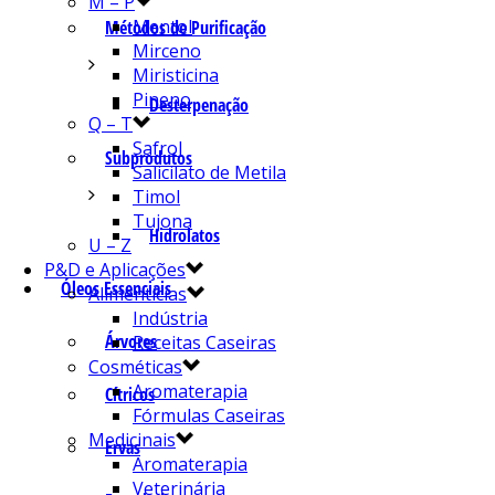
M – P
Mentol
Métodos de Purificação
Mirceno
Miristicina
Pineno
Desterpenação
Q – T
Safrol
Subprodutos
Salicilato de Metila
Timol
Tujona
Hidrolatos
U – Z
P&D e Aplicações
Óleos Essenciais
Alimentícias
Indústria
Árvores
Receitas Caseiras
Cosméticas
Aromaterapia
Cítricos
Fórmulas Caseiras
Medicinais
Ervas
Aromaterapia
Veterinária