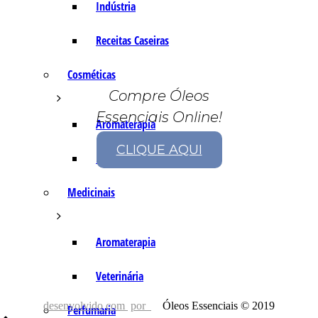
Indústria
Receitas Caseiras
Cosméticas
Compre Óleos
Essenciais Online!
Aromaterapia
CLIQUE AQUI
Fórmulas Caseiras
Medicinais
Aromaterapia
Veterinária
desenvolvido com
por
Óleos Essenciais © 2019
Perfumaria