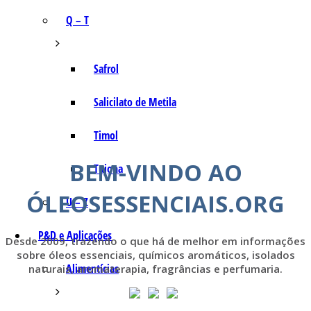
Q – T
Safrol
Salicilato de Metila
Timol
BEM-VINDO AO
Tujona
ÓLEOSESSENCIAIS.ORG
U – Z
P&D e Aplicações
Desde 2009, trazendo o que há de melhor em informações
sobre óleos essenciais, químicos aromáticos, isolados
Alimentícias
naturais, aromaterapia, fragrâncias e perfumaria.