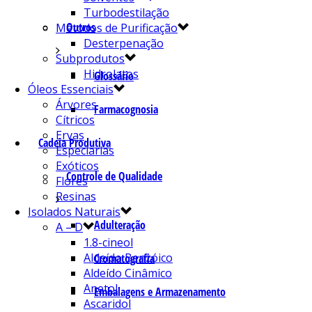
Turbodestilação
Outros
Métodos de Purificação
Desterpenação
Subprodutos
Hidrolatos
Glossário
Óleos Essenciais
Árvores
Farmacognosia
Cítricos
Ervas
Cadeia Produtiva
Especiarias
Exóticos
Controle de Qualidade
Flores
Resinas
Isolados Naturais
Adulteração
A – D
1.8-cineol
Aldeído Benzóico
Cromatografia
Aldeído Cinâmico
Anetol
Embalagens e Armazenamento
Ascaridol