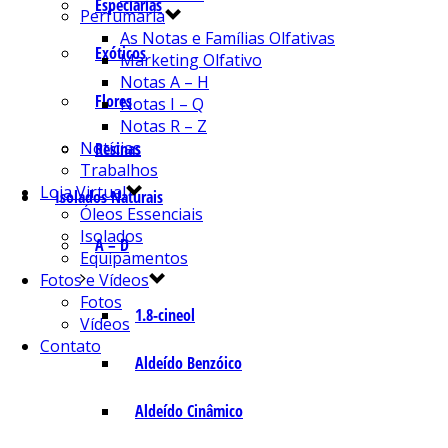
Especiarias
Perfumaria
As Notas e Famílias Olfativas
Exóticos
Marketing Olfativo
Notas A – H
Flores
Notas I – Q
Notas R – Z
Notícias
Resinas
Trabalhos
Loja Virtual
Isolados Naturais
Óleos Essenciais
Isolados
A – D
Equipamentos
Fotos e Vídeos
Fotos
1.8-cineol
Vídeos
Contato
Aldeído Benzóico
Aldeído Cinâmico