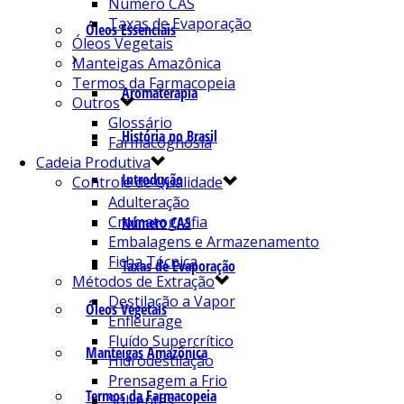
Número CAS
Taxas de Evaporação
Óleos Essenciais
Óleos Vegetais
Manteigas Amazônica
Termos da Farmacopeia
Aromaterapia
Outros
Glossário
História no Brasil
Farmacognosia
Cadeia Produtiva
Introdução
Controle de Qualidade
Adulteração
Cromatografia
Número CAS
Embalagens e Armazenamento
Ficha Técnica
Taxas de Evaporação
Métodos de Extração
Destilação a Vapor
Óleos Vegetais
Enfleurage
Fluído Supercrítico
Manteigas Amazônica
Hidrodestilação
Prensagem a Frio
Termos da Farmacopeia
Solventes