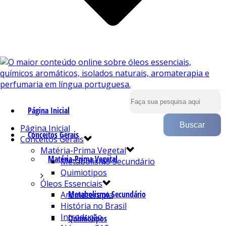
Página Inicial
Página Inicial
Conceitos Gerais
Conceitos Gerais
Matéria-Prima Vegetal
Matéria-Prima Vegetal
Metabolismo Secundário
Quimiotipos
Óleos Essenciais
Metabolismo Secundário
Aromaterapia
História no Brasil
Introdução
Quimiotipos