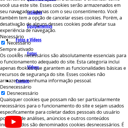
você usa este site. Esses cookies serão armazenados em
seu navegador apenas com o seu consentimento. Você
Isolados
também tem a opção de cancelar esses cookies. Porém, a
desativação de alguns desses cookies pode afetar sua
Equipamentos
experiência de navegação.
Necessário
Fotos e Vídeos
Necessário
Sempre ativado
Fotos
Os cookies necessários são absolutamente essenciais para
o funcionamento adequado do site. Esta categoria inclui
Vídeos
apenas cookies que garantem as funcionalidades básicas e
recursos de segurança do site. Esses cookies não
armazenam nenhuma informação pessoal.
Contato
Desnecessário
Desnecessário
Quaisquer cookies que possam não ser particularmente
necessários para o funcionamento do site e sejam usados ​​
especificamente para coletar dados pessoais do usuário
por meio de análises, anúncios e outros conteúdos
incorporados são denominados cookies desnecessários. É