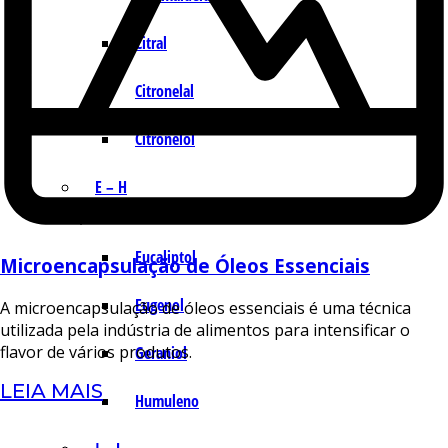
Citral
Citronelal
Citronelol
E – H
Eucaliptol
Microencapsulação de Óleos Essenciais
Eugenol
A microencapsulação de óleos essenciais é uma técnica
utilizada pela indústria de alimentos para intensificar o
flavor de vários produtos.
Geraniol
LEIA MAIS
Humuleno