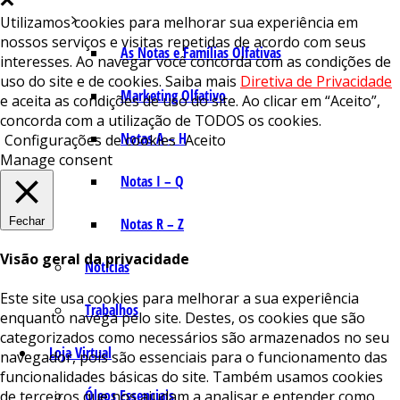
Utilizamos cookies para melhorar sua experiência em
nossos serviços e visitas repetidas de acordo com seus
As Notas e Famílias Olfativas
interesses. Ao navegar você concorda com as condições de
uso do site e de cookies. Saiba mais
Diretiva de Privacidade
Marketing Olfativo
e aceita as condições de uso do site. Ao clicar em “Aceito”,
concorda com a utilização de TODOS os cookies.
Notas A – H
Configurações de cookies
Aceito
Manage consent
Notas I – Q
Fechar
Notas R – Z
Visão geral da privacidade
Notícias
Este site usa cookies para melhorar a sua experiência
Trabalhos
enquanto navega pelo site. Destes, os cookies que são
categorizados como necessários são armazenados no seu
Loja Virtual
navegador, pois são essenciais para o funcionamento das
funcionalidades básicas do site. Também usamos cookies
Óleos Essenciais
de terceiros que nos ajudam a analisar e entender como