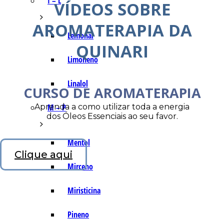
I – L
VÍDEOS SOBRE
AROMATERAPIA DA
Lemonal
QUINARI
Limoneno
Linalol
CURSO DE AROMATERAPIA
Aprenda a como utilizar toda a energia
M – P
dos Óleos Essenciais ao seu favor.
Mentol
Clique aqui
Mirceno
Miristicina
Pineno