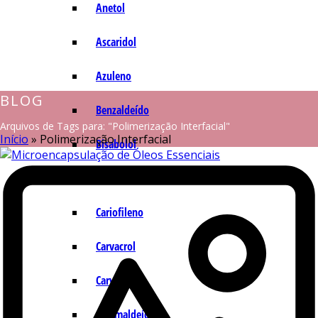
Anetol
Ascaridol
Azuleno
BLOG
Benzaldeído
Arquivos de Tags para: "Polimerização Interfacial"
Início
»
Polimerização Interfacial
Bisabolol
Camazuleno
Cariofileno
Carvacrol
Carvona
Cinamaldeído