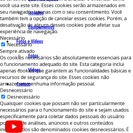
você usa este site. Esses cookies serão armazenados em
seu navegador apenas com o seu consentimento. Você
Isolados
também tem a opção de cancelar esses cookies. Porém, a
desativação de alguns desses cookies pode afetar sua
Equipamentos
experiência de navegação.
Necessário
Fotos e Vídeos
Necessário
Sempre ativado
Fotos
Os cookies necessários são absolutamente essenciais para
o funcionamento adequado do site. Esta categoria inclui
Vídeos
apenas cookies que garantem as funcionalidades básicas e
recursos de segurança do site. Esses cookies não
armazenam nenhuma informação pessoal.
Contato
Desnecessário
Desnecessário
Quaisquer cookies que possam não ser particularmente
necessários para o funcionamento do site e sejam usados ​​
especificamente para coletar dados pessoais do usuário
por meio de análises, anúncios e outros conteúdos
incorporados são denominados cookies desnecessários. É