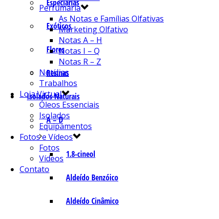
Especiarias
Perfumaria
As Notas e Famílias Olfativas
Exóticos
Marketing Olfativo
Notas A – H
Flores
Notas I – Q
Notas R – Z
Notícias
Resinas
Trabalhos
Loja Virtual
Isolados Naturais
Óleos Essenciais
Isolados
A – D
Equipamentos
Fotos e Vídeos
Fotos
1.8-cineol
Vídeos
Contato
Aldeído Benzóico
Aldeído Cinâmico