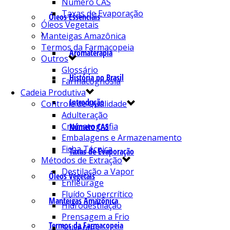
Número CAS
Taxas de Evaporação
Óleos Essenciais
Óleos Vegetais
Manteigas Amazônica
Termos da Farmacopeia
Aromaterapia
Outros
Glossário
História no Brasil
Farmacognosia
Cadeia Produtiva
Introdução
Controle de Qualidade
Adulteração
Cromatografia
Número CAS
Embalagens e Armazenamento
Ficha Técnica
Taxas de Evaporação
Métodos de Extração
Destilação a Vapor
Óleos Vegetais
Enfleurage
Fluído Supercrítico
Manteigas Amazônica
Hidrodestilação
Prensagem a Frio
Termos da Farmacopeia
Solventes