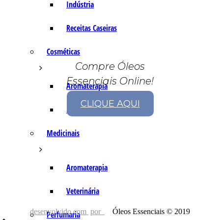
Indústria
Receitas Caseiras
Cosméticas
Compre Óleos
Essenciais Online!
Aromaterapia
CLIQUE AQUI
Fórmulas Caseiras
Medicinais
Aromaterapia
Veterinária
desenvolvido com
por
Óleos Essenciais © 2019
Perfumaria