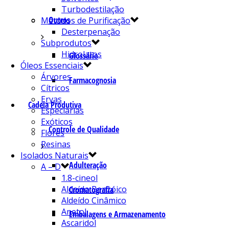
Turbodestilação
Outros
Métodos de Purificação
Desterpenação
Subprodutos
Hidrolatos
Glossário
Óleos Essenciais
Árvores
Farmacognosia
Cítricos
Ervas
Cadeia Produtiva
Especiarias
Exóticos
Controle de Qualidade
Flores
Resinas
Isolados Naturais
Adulteração
A – D
1.8-cineol
Aldeído Benzóico
Cromatografia
Aldeído Cinâmico
Anetol
Embalagens e Armazenamento
Ascaridol