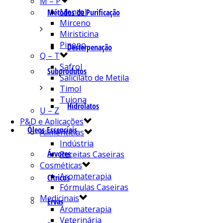
M – P
Mentol
Métodos de Purificação
Mirceno
Miristicina
Pineno
Desterpenação
Q – T
Safrol
Subprodutos
Salicilato de Metila
Timol
Tujona
Hidrolatos
U – Z
P&D e Aplicações
Óleos Essenciais
Alimentícias
Indústria
Árvores
Receitas Caseiras
Cosméticas
Aromaterapia
Cítricos
Fórmulas Caseiras
Medicinais
Ervas
Aromaterapia
Veterinária