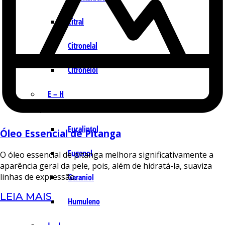
Citral
Citronelal
Citronelol
E – H
Eucaliptol
Óleo Essencial de Pitanga
Eugenol
O óleo essencial de pitanga melhora significativamente a
aparência geral da pele, pois, além de hidratá-la, suaviza
linhas de expressão.
Geraniol
LEIA MAIS
Humuleno