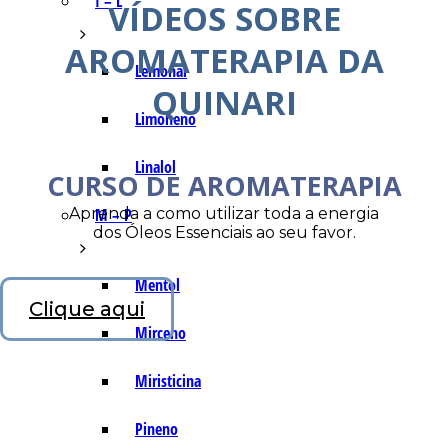
I – L
VÍDEOS SOBRE
AROMATERAPIA DA
Lemonal
QUINARI
Limoneno
Linalol
CURSO DE AROMATERAPIA
Aprenda a como utilizar toda a energia
M – P
dos Óleos Essenciais ao seu favor.
Mentol
Clique aqui
Mirceno
Miristicina
Pineno