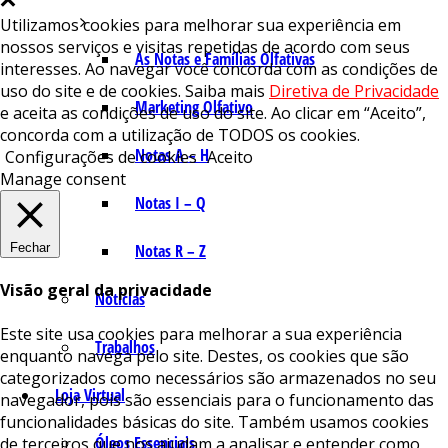
Utilizamos cookies para melhorar sua experiência em
nossos serviços e visitas repetidas de acordo com seus
As Notas e Famílias Olfativas
interesses. Ao navegar você concorda com as condições de
uso do site e de cookies. Saiba mais
Diretiva de Privacidade
Marketing Olfativo
e aceita as condições de uso do site. Ao clicar em “Aceito”,
concorda com a utilização de TODOS os cookies.
Notas A – H
Configurações de cookies
Aceito
Manage consent
Notas I – Q
Fechar
Notas R – Z
Visão geral da privacidade
Notícias
Este site usa cookies para melhorar a sua experiência
Trabalhos
enquanto navega pelo site. Destes, os cookies que são
categorizados como necessários são armazenados no seu
Loja Virtual
navegador, pois são essenciais para o funcionamento das
funcionalidades básicas do site. Também usamos cookies
Óleos Essenciais
de terceiros que nos ajudam a analisar e entender como