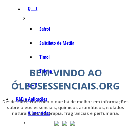
Q – T
Safrol
Salicilato de Metila
Timol
BEM-VINDO AO
Tujona
ÓLEOSESSENCIAIS.ORG
U – Z
P&D e Aplicações
Desde 2009, trazendo o que há de melhor em informações
sobre óleos essenciais, químicos aromáticos, isolados
Alimentícias
naturais, aromaterapia, fragrâncias e perfumaria.