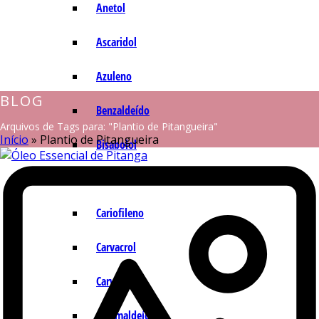
Anetol
Ascaridol
Azuleno
BLOG
Benzaldeído
Arquivos de Tags para: "Plantio de Pitangueira"
Início
»
Plantio de Pitangueira
Bisabolol
Camazuleno
Cariofileno
Carvacrol
Carvona
Cinamaldeído