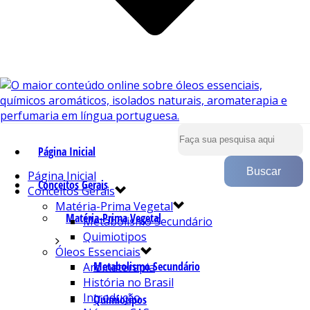
Página Inicial
Página Inicial
Conceitos Gerais
Conceitos Gerais
Matéria-Prima Vegetal
Matéria-Prima Vegetal
Metabolismo Secundário
Quimiotipos
Óleos Essenciais
Metabolismo Secundário
Aromaterapia
História no Brasil
Introdução
Quimiotipos