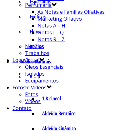
Especiarias
Perfumaria
As Notas e Famílias Olfativas
Exóticos
Marketing Olfativo
Notas A – H
Flores
Notas I – Q
Notas R – Z
Notícias
Resinas
Trabalhos
Loja Virtual
Isolados Naturais
Óleos Essenciais
Isolados
A – D
Equipamentos
Fotos e Vídeos
Fotos
1.8-cineol
Vídeos
Contato
Aldeído Benzóico
Aldeído Cinâmico