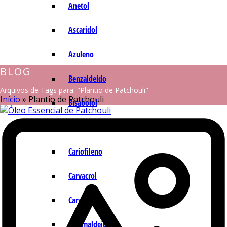
Anetol
Ascaridol
Azuleno
BLOG
Benzaldeído
Arquivos de Tags para: "Plantio de Patchouli"
Início
»
Plantio de Patchouli
Bisabolol
Camazuleno
Cariofileno
Carvacrol
Carvona
Cinamaldeído