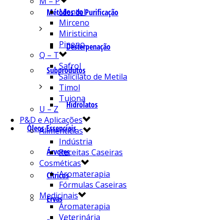
M – P
Mentol
Métodos de Purificação
Mirceno
Miristicina
Pineno
Desterpenação
Q – T
Safrol
Subprodutos
Salicilato de Metila
Timol
Tujona
Hidrolatos
U – Z
P&D e Aplicações
Óleos Essenciais
Alimentícias
Indústria
Árvores
Receitas Caseiras
Cosméticas
Aromaterapia
Cítricos
Fórmulas Caseiras
Medicinais
Ervas
Aromaterapia
Veterinária