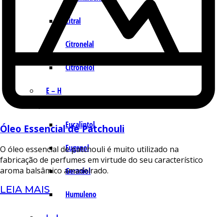
Citral
Citronelal
Citronelol
E – H
Eucaliptol
Óleo Essencial de Patchouli
Eugenol
O óleo essencial de patchouli é muito utilizado na
fabricação de perfumes em virtude do seu característico
aroma balsâmico amadeirado.
Geraniol
LEIA MAIS
Humuleno