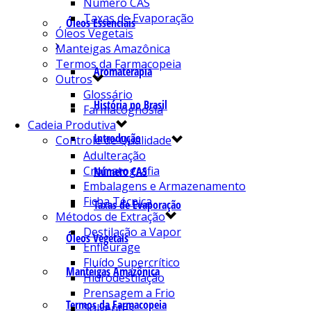
Número CAS
Taxas de Evaporação
Óleos Essenciais
Óleos Vegetais
Manteigas Amazônica
Termos da Farmacopeia
Aromaterapia
Outros
Glossário
História no Brasil
Farmacognosia
Cadeia Produtiva
Introdução
Controle de Qualidade
Adulteração
Cromatografia
Número CAS
Embalagens e Armazenamento
Ficha Técnica
Taxas de Evaporação
Métodos de Extração
Destilação a Vapor
Óleos Vegetais
Enfleurage
Fluído Supercrítico
Manteigas Amazônica
Hidrodestilação
Prensagem a Frio
Termos da Farmacopeia
Solventes