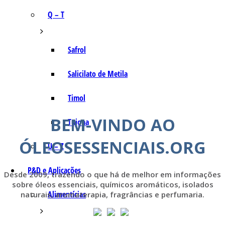
Q – T
Safrol
Salicilato de Metila
Timol
BEM-VINDO AO
Tujona
ÓLEOSESSENCIAIS.ORG
U – Z
P&D e Aplicações
Desde 2009, trazendo o que há de melhor em informações
sobre óleos essenciais, químicos aromáticos, isolados
Alimentícias
naturais, aromaterapia, fragrâncias e perfumaria.