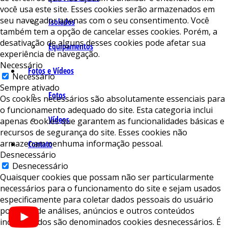
você usa este site. Esses cookies serão armazenados em
seu navegador apenas com o seu consentimento. Você
Isolados
também tem a opção de cancelar esses cookies. Porém, a
desativação de alguns desses cookies pode afetar sua
Equipamentos
experiência de navegação.
Necessário
Fotos e Vídeos
Necessário
Sempre ativado
Fotos
Os cookies necessários são absolutamente essenciais para
o funcionamento adequado do site. Esta categoria inclui
Vídeos
apenas cookies que garantem as funcionalidades básicas e
recursos de segurança do site. Esses cookies não
armazenam nenhuma informação pessoal.
Contato
Desnecessário
Desnecessário
Quaisquer cookies que possam não ser particularmente
necessários para o funcionamento do site e sejam usados ​​
especificamente para coletar dados pessoais do usuário
por meio de análises, anúncios e outros conteúdos
incorporados são denominados cookies desnecessários. É