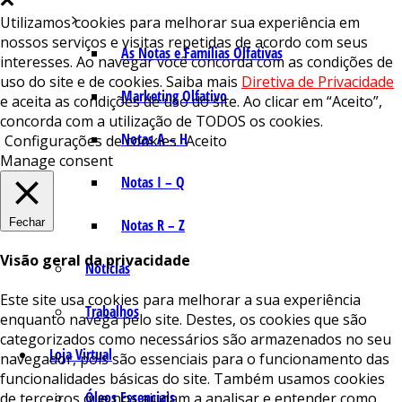
Utilizamos cookies para melhorar sua experiência em
nossos serviços e visitas repetidas de acordo com seus
As Notas e Famílias Olfativas
interesses. Ao navegar você concorda com as condições de
uso do site e de cookies. Saiba mais
Diretiva de Privacidade
Marketing Olfativo
e aceita as condições de uso do site. Ao clicar em “Aceito”,
concorda com a utilização de TODOS os cookies.
Notas A – H
Configurações de cookies
Aceito
Manage consent
Notas I – Q
Fechar
Notas R – Z
Visão geral da privacidade
Notícias
Este site usa cookies para melhorar a sua experiência
Trabalhos
enquanto navega pelo site. Destes, os cookies que são
categorizados como necessários são armazenados no seu
Loja Virtual
navegador, pois são essenciais para o funcionamento das
funcionalidades básicas do site. Também usamos cookies
Óleos Essenciais
de terceiros que nos ajudam a analisar e entender como