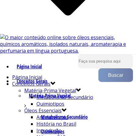
Página Inicial
Página Inicial
Conceitos Gerais
Conceitos Gerais
Matéria-Prima Vegetal
Matéria-Prima Vegetal
Metabolismo Secundário
Quimiotipos
Óleos Essenciais
Metabolismo Secundário
Aromaterapia
História no Brasil
Introdução
Quimiotipos