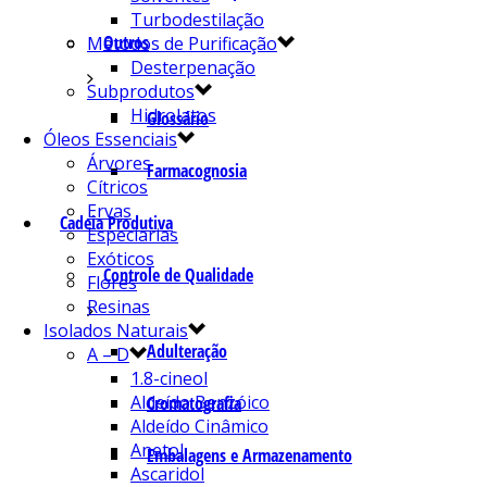
Turbodestilação
Outros
Métodos de Purificação
Desterpenação
Subprodutos
Hidrolatos
Glossário
Óleos Essenciais
Árvores
Farmacognosia
Cítricos
Ervas
Cadeia Produtiva
Especiarias
Exóticos
Controle de Qualidade
Flores
Resinas
Isolados Naturais
Adulteração
A – D
1.8-cineol
Aldeído Benzóico
Cromatografia
Aldeído Cinâmico
Anetol
Embalagens e Armazenamento
Ascaridol