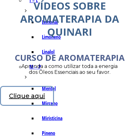
I – L
VÍDEOS SOBRE
AROMATERAPIA DA
Lemonal
QUINARI
Limoneno
Linalol
CURSO DE AROMATERAPIA
Aprenda a como utilizar toda a energia
M – P
dos Óleos Essenciais ao seu favor.
Mentol
Clique aqui
Mirceno
Miristicina
Pineno