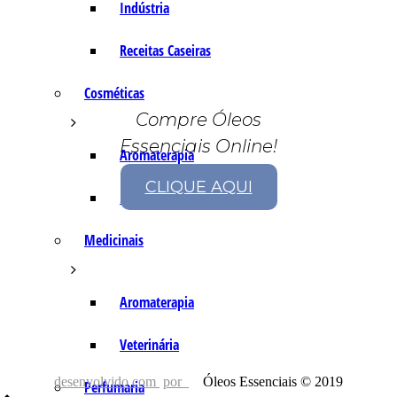
Indústria
Receitas Caseiras
Cosméticas
Compre Óleos
Essenciais Online!
Aromaterapia
CLIQUE AQUI
Fórmulas Caseiras
Medicinais
Aromaterapia
Veterinária
desenvolvido com
por
Óleos Essenciais © 2019
Perfumaria