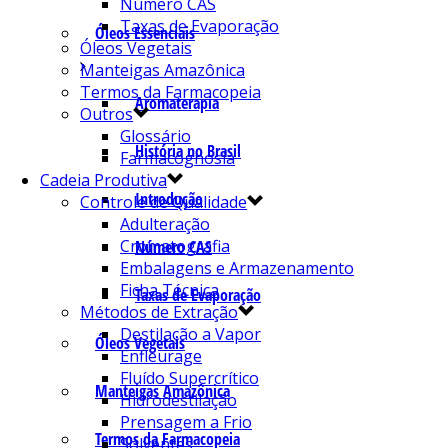
Número CAS
Taxas de Evaporação
Óleos Essenciais
Óleos Vegetais
Manteigas Amazônica
Termos da Farmacopeia
Aromaterapia
Outros
Glossário
História no Brasil
Farmacognosia
Cadeia Produtiva
Introdução
Controle de Qualidade
Adulteração
Cromatografia
Número CAS
Embalagens e Armazenamento
Ficha Técnica
Taxas de Evaporação
Métodos de Extração
Destilação a Vapor
Óleos Vegetais
Enfleurage
Fluído Supercrítico
Manteigas Amazônica
Hidrodestilação
Prensagem a Frio
Termos da Farmacopeia
Solventes