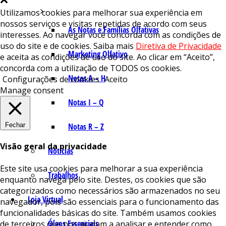
Utilizamos cookies para melhorar sua experiência em
nossos serviços e visitas repetidas de acordo com seus
As Notas e Famílias Olfativas
interesses. Ao navegar você concorda com as condições de
uso do site e de cookies. Saiba mais
Diretiva de Privacidade
Marketing Olfativo
e aceita as condições de uso do site. Ao clicar em “Aceito”,
concorda com a utilização de TODOS os cookies.
Notas A – H
Configurações de cookies
Aceito
Manage consent
Notas I – Q
Fechar
Notas R – Z
Visão geral da privacidade
Notícias
Este site usa cookies para melhorar a sua experiência
Trabalhos
enquanto navega pelo site. Destes, os cookies que são
categorizados como necessários são armazenados no seu
Loja Virtual
navegador, pois são essenciais para o funcionamento das
funcionalidades básicas do site. Também usamos cookies
Óleos Essenciais
de terceiros que nos ajudam a analisar e entender como