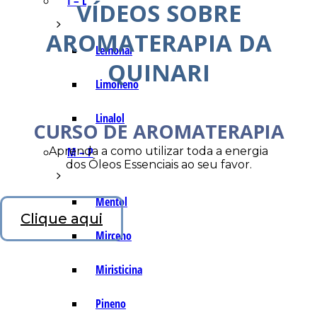
I – L
VÍDEOS SOBRE
AROMATERAPIA DA
Lemonal
QUINARI
Limoneno
Linalol
CURSO DE AROMATERAPIA
Aprenda a como utilizar toda a energia
M – P
dos Óleos Essenciais ao seu favor.
Mentol
Clique aqui
Mirceno
Miristicina
Pineno