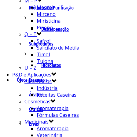
M – P
Mentol
Métodos de Purificação
Mirceno
Miristicina
Pineno
Desterpenação
Q – T
Safrol
Subprodutos
Salicilato de Metila
Timol
Tujona
Hidrolatos
U – Z
P&D e Aplicações
Óleos Essenciais
Alimentícias
Indústria
Árvores
Receitas Caseiras
Cosméticas
Aromaterapia
Cítricos
Fórmulas Caseiras
Medicinais
Ervas
Aromaterapia
Veterinária