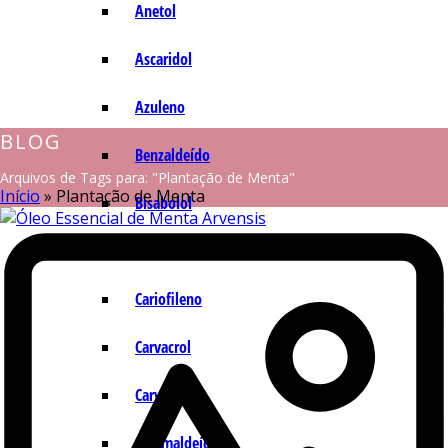
Anetol
Ascaridol
Azuleno
BLOG
Benzaldeído
Arquivos de Tags para: "Plantação de Menta"
Início
»
Plantação de Menta
Bisabolol
Camazuleno
Cariofileno
Carvacrol
Carvona
Cinamaldeído