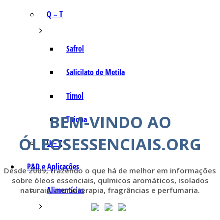
Q – T
Safrol
Salicilato de Metila
Timol
BEM-VINDO AO
Tujona
ÓLEOSESSENCIAIS.ORG
U – Z
P&D e Aplicações
Desde 2009, trazendo o que há de melhor em informações
sobre óleos essenciais, químicos aromáticos, isolados
Alimentícias
naturais, aromaterapia, fragrâncias e perfumaria.