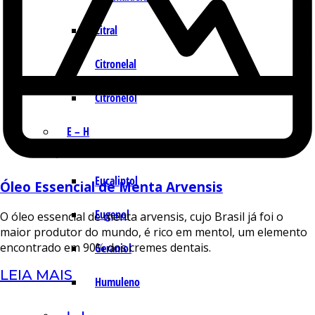
Citral
Citronelal
Citronelol
E – H
Eucaliptol
Óleo Essencial de Menta Arvensis
Eugenol
O óleo essencial de menta arvensis, cujo Brasil já foi o
maior produtor do mundo, é rico em mentol, um elemento
encontrado em 90% dos cremes dentais.
Geraniol
LEIA MAIS
Humuleno