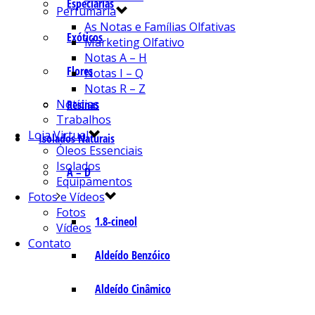
Especiarias
Perfumaria
As Notas e Famílias Olfativas
Exóticos
Marketing Olfativo
Notas A – H
Flores
Notas I – Q
Notas R – Z
Notícias
Resinas
Trabalhos
Loja Virtual
Isolados Naturais
Óleos Essenciais
Isolados
A – D
Equipamentos
Fotos e Vídeos
Fotos
1.8-cineol
Vídeos
Contato
Aldeído Benzóico
Aldeído Cinâmico