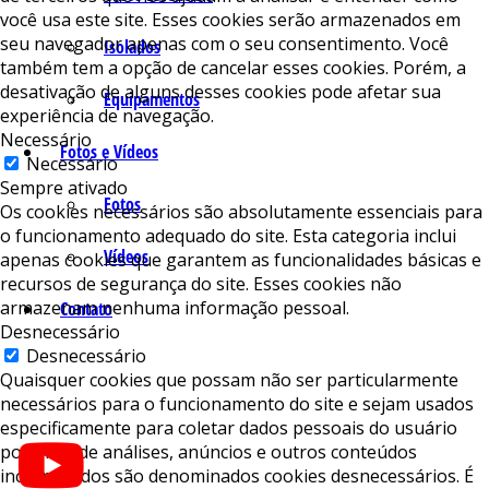
você usa este site. Esses cookies serão armazenados em
seu navegador apenas com o seu consentimento. Você
Isolados
também tem a opção de cancelar esses cookies. Porém, a
desativação de alguns desses cookies pode afetar sua
Equipamentos
experiência de navegação.
Necessário
Fotos e Vídeos
Necessário
Sempre ativado
Fotos
Os cookies necessários são absolutamente essenciais para
o funcionamento adequado do site. Esta categoria inclui
Vídeos
apenas cookies que garantem as funcionalidades básicas e
recursos de segurança do site. Esses cookies não
armazenam nenhuma informação pessoal.
Contato
Desnecessário
Desnecessário
Quaisquer cookies que possam não ser particularmente
necessários para o funcionamento do site e sejam usados ​​
especificamente para coletar dados pessoais do usuário
por meio de análises, anúncios e outros conteúdos
incorporados são denominados cookies desnecessários. É