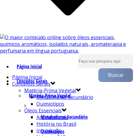
Página Inicial
Página Inicial
Conceitos Gerais
Conceitos Gerais
Matéria-Prima Vegetal
Matéria-Prima Vegetal
Metabolismo Secundário
Quimiotipos
Óleos Essenciais
Metabolismo Secundário
Aromaterapia
História no Brasil
Introdução
Quimiotipos