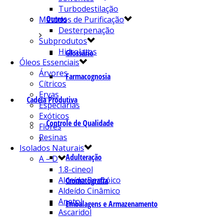
Turbodestilação
Outros
Métodos de Purificação
Desterpenação
Subprodutos
Hidrolatos
Glossário
Óleos Essenciais
Árvores
Farmacognosia
Cítricos
Ervas
Cadeia Produtiva
Especiarias
Exóticos
Controle de Qualidade
Flores
Resinas
Isolados Naturais
Adulteração
A – D
1.8-cineol
Aldeído Benzóico
Cromatografia
Aldeído Cinâmico
Anetol
Embalagens e Armazenamento
Ascaridol