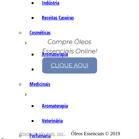
Indústria
Receitas Caseiras
Cosméticas
Compre Óleos
Essenciais Online!
Aromaterapia
CLIQUE AQUI
Fórmulas Caseiras
Medicinais
Aromaterapia
Veterinária
desenvolvido com
por
Óleos Essenciais © 2019
Perfumaria