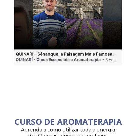
QUINARÍ - Sénanque, a Paisagem Mais Famosa da Aromaterapia
QUINARÍ - Óleos Essenciais e Aromaterapia
• 3 weeks ago
QU
CURSO DE AROMATERAPIA
Aprenda a como utilizar toda a energia
dos Óleos Essenciais ao seu favor.