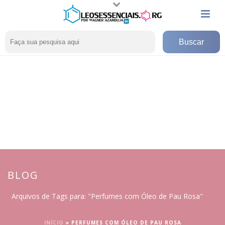
BLOG
Arquivos de Tags para: "Perfumes com Óleo de Pau Rosa"
INÍCIO
»
PERFUMES COM ÓLEO DE PAU ROSA