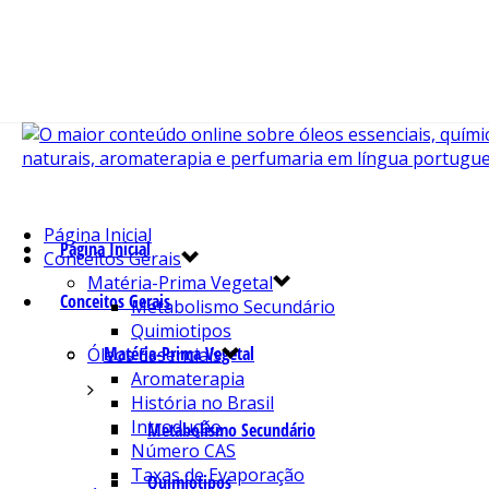
Página Inicial
Página Inicial
Conceitos Gerais
Matéria-Prima Vegetal
Conceitos Gerais
Metabolismo Secundário
Quimiotipos
Matéria-Prima Vegetal
Óleos Essenciais
Aromaterapia
História no Brasil
Introdução
Metabolismo Secundário
Número CAS
Taxas de Evaporação
Quimiotipos