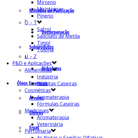
Mirceno
Miristicina
Métodos de Purificação
Pineno
Q – T
Safrol
Desterpenação
Salicilato de Metila
Timol
Subprodutos
Tujona
U – Z
P&D e Aplicações
Hidrolatos
Alimentícias
Indústria
Óleos Essenciais
Receitas Caseiras
Cosméticas
Aromaterapia
Árvores
Fórmulas Caseiras
Medicinais
Cítricos
Aromaterapia
Veterinária
Ervas
Perfumaria
As Notas e Famílias Olfativas