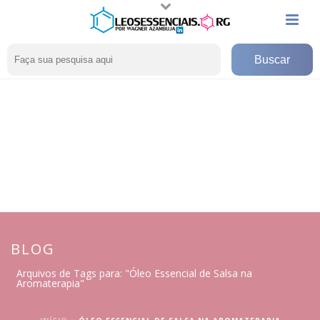
BLOG
Arquivos de Tags para: "Óleo Essencial de Salsa na
Aromaterapia"