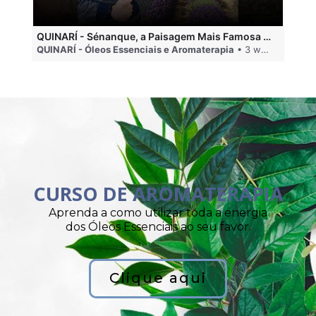
QUINARÍ - Sénanque, a Paisagem Mais Famosa da Aromaterapia
QUINARÍ - Óleos Essenciais e Aromaterapia
• 3 weeks ago
QU
CURSO DE AROMATERAPIA
Aprenda a como utilizar toda a energia
dos Óleos Essenciais ao seu favor.
Clique aqui