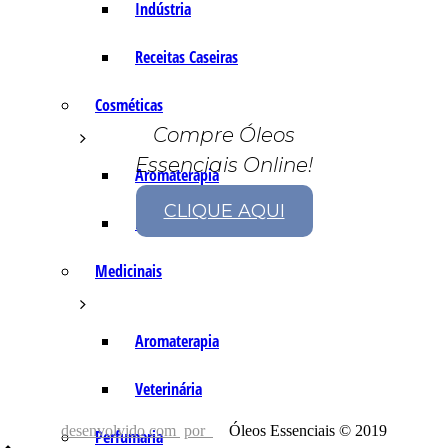
Indústria
Receitas Caseiras
Cosméticas
Compre Óleos
Essenciais Online!
Aromaterapia
CLIQUE AQUI
Fórmulas Caseiras
Medicinais
Aromaterapia
Veterinária
desenvolvido com
por
Óleos Essenciais © 2019
Perfumaria