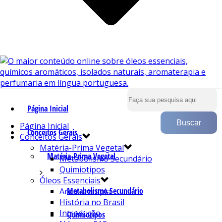
Página Inicial
Página Inicial
Conceitos Gerais
Conceitos Gerais
Matéria-Prima Vegetal
Matéria-Prima Vegetal
Metabolismo Secundário
Quimiotipos
Óleos Essenciais
Metabolismo Secundário
Aromaterapia
História no Brasil
Introdução
Quimiotipos