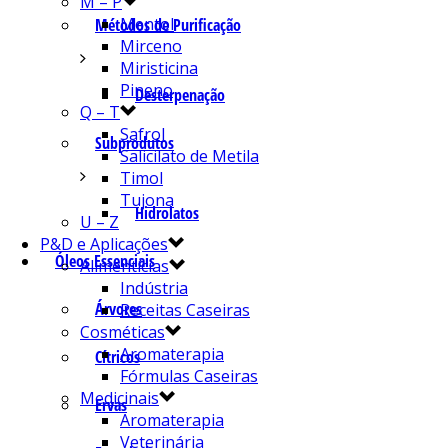
M – P
Mentol
Métodos de Purificação
Mirceno
Miristicina
Pineno
Desterpenação
Q – T
Safrol
Subprodutos
Salicilato de Metila
Timol
Tujona
Hidrolatos
U – Z
P&D e Aplicações
Óleos Essenciais
Alimentícias
Indústria
Árvores
Receitas Caseiras
Cosméticas
Aromaterapia
Cítricos
Fórmulas Caseiras
Medicinais
Ervas
Aromaterapia
Veterinária