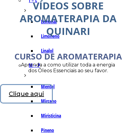
I – L
VÍDEOS SOBRE
AROMATERAPIA DA
Lemonal
QUINARI
Limoneno
Linalol
CURSO DE AROMATERAPIA
Aprenda a como utilizar toda a energia
M – P
dos Óleos Essenciais ao seu favor.
Mentol
Clique aqui
Mirceno
Miristicina
Pineno