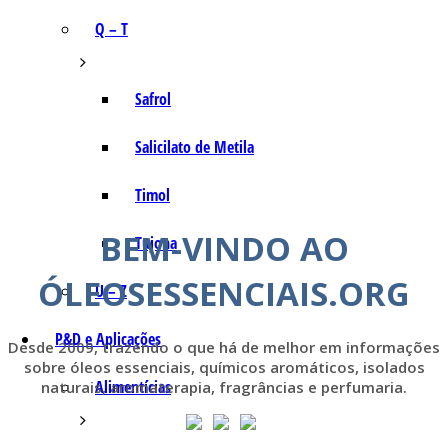
Q – T
Safrol
Salicilato de Metila
Timol
BEM-VINDO AO
Tujona
ÓLEOSESSENCIAIS.ORG
U – Z
P&D e Aplicações
Desde 2009, trazendo o que há de melhor em informações
sobre óleos essenciais, químicos aromáticos, isolados
Alimentícias
naturais, aromaterapia, fragrâncias e perfumaria.