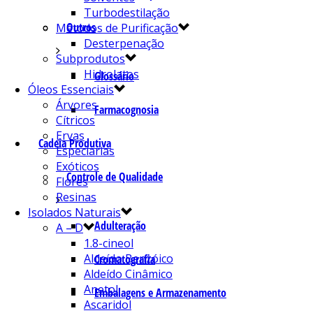
Turbodestilação
Outros
Métodos de Purificação
Desterpenação
Subprodutos
Hidrolatos
Glossário
Óleos Essenciais
Árvores
Farmacognosia
Cítricos
Ervas
Cadeia Produtiva
Especiarias
Exóticos
Controle de Qualidade
Flores
Resinas
Isolados Naturais
Adulteração
A – D
1.8-cineol
Aldeído Benzóico
Cromatografia
Aldeído Cinâmico
Anetol
Embalagens e Armazenamento
Ascaridol