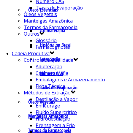
Número CAS
Taxas de Evaporação
Óleos Essenciais
Óleos Vegetais
Manteigas Amazônica
Termos da Farmacopeia
Aromaterapia
Outros
Glossário
História no Brasil
Farmacognosia
Cadeia Produtiva
Introdução
Controle de Qualidade
Adulteração
Cromatografia
Número CAS
Embalagens e Armazenamento
Ficha Técnica
Taxas de Evaporação
Métodos de Extração
Destilação a Vapor
Óleos Vegetais
Enfleurage
Fluído Supercrítico
Manteigas Amazônica
Hidrodestilação
Prensagem a Frio
Termos da Farmacopeia
Solventes