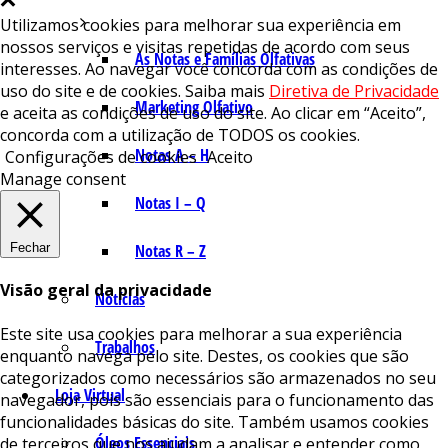
Utilizamos cookies para melhorar sua experiência em
nossos serviços e visitas repetidas de acordo com seus
As Notas e Famílias Olfativas
interesses. Ao navegar você concorda com as condições de
uso do site e de cookies. Saiba mais
Diretiva de Privacidade
Marketing Olfativo
e aceita as condições de uso do site. Ao clicar em “Aceito”,
concorda com a utilização de TODOS os cookies.
Notas A – H
Configurações de cookies
Aceito
Manage consent
Notas I – Q
Fechar
Notas R – Z
Visão geral da privacidade
Notícias
Este site usa cookies para melhorar a sua experiência
Trabalhos
enquanto navega pelo site. Destes, os cookies que são
categorizados como necessários são armazenados no seu
Loja Virtual
navegador, pois são essenciais para o funcionamento das
funcionalidades básicas do site. Também usamos cookies
Óleos Essenciais
de terceiros que nos ajudam a analisar e entender como