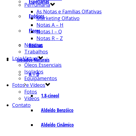
Especiarias
Perfumaria
As Notas e Famílias Olfativas
Exóticos
Marketing Olfativo
Notas A – H
Flores
Notas I – Q
Notas R – Z
Notícias
Resinas
Trabalhos
Loja Virtual
Isolados Naturais
Óleos Essenciais
Isolados
A – D
Equipamentos
Fotos e Vídeos
Fotos
1.8-cineol
Vídeos
Contato
Aldeído Benzóico
Aldeído Cinâmico