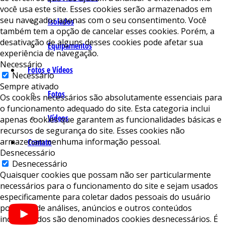
você usa este site. Esses cookies serão armazenados em
seu navegador apenas com o seu consentimento. Você
Isolados
também tem a opção de cancelar esses cookies. Porém, a
desativação de alguns desses cookies pode afetar sua
Equipamentos
experiência de navegação.
Necessário
Fotos e Vídeos
Necessário
Sempre ativado
Fotos
Os cookies necessários são absolutamente essenciais para
o funcionamento adequado do site. Esta categoria inclui
Vídeos
apenas cookies que garantem as funcionalidades básicas e
recursos de segurança do site. Esses cookies não
armazenam nenhuma informação pessoal.
Contato
Desnecessário
Desnecessário
Quaisquer cookies que possam não ser particularmente
necessários para o funcionamento do site e sejam usados ​​
especificamente para coletar dados pessoais do usuário
por meio de análises, anúncios e outros conteúdos
incorporados são denominados cookies desnecessários. É