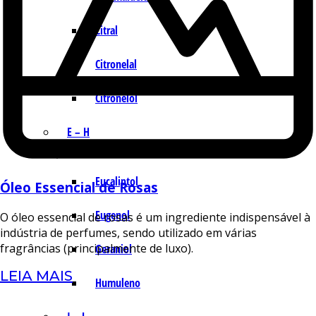
Citral
Citronelal
Citronelol
E – H
Eucaliptol
Óleo Essencial de Rosas
Eugenol
O óleo essencial de rosas é um ingrediente indispensável à
indústria de perfumes, sendo utilizado em várias
fragrâncias (principalmente de luxo).
Geraniol
LEIA MAIS
Humuleno