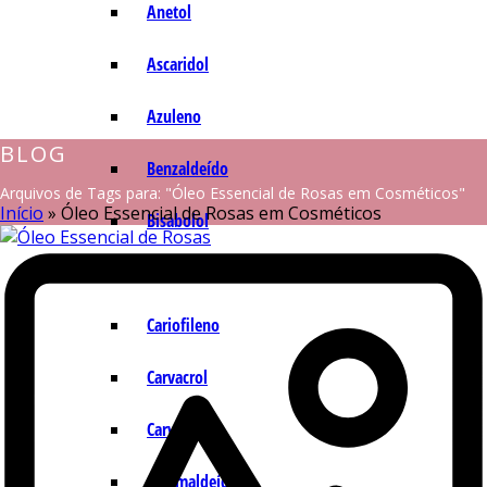
Anetol
Ascaridol
Azuleno
BLOG
Benzaldeído
Arquivos de Tags para: "Óleo Essencial de Rosas em Cosméticos"
Início
»
Óleo Essencial de Rosas em Cosméticos
Bisabolol
Camazuleno
Cariofileno
Carvacrol
Carvona
Cinamaldeído