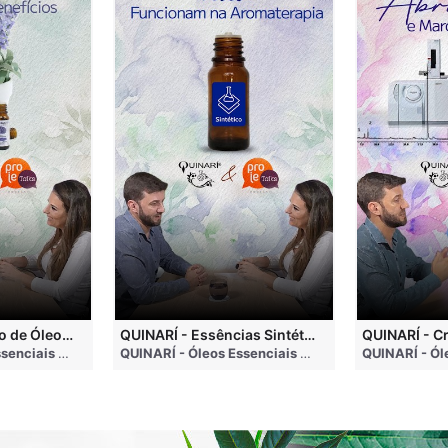
QUINARÍ - Inalação de Óleos Essenciais e Seus Benefícios
QUINARÍ - Essências Sintéticas NÃO Funcionam na Aromaterapia
go
QUINARÍ - Óleos Essenciais e Aromaterapia
• 3 months ago
QUINARÍ - Óleos Essenciais e Aromaterapia
• 3 mo