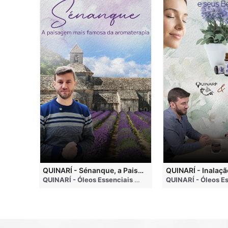
QUINARI - Métodos de Extração de Óleos Essenciais
QUINARÍ - Sénanque, a Paisagem Mais Famosa da Aromaterapia
QUINARÍ - Óleos Essenciais e Aromaterapia
• 4 months ago
QUINARÍ - Óleos Essenciais e Aromaterapia
• 3 weeks a