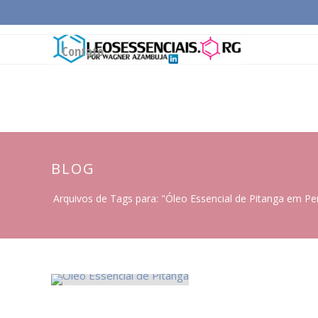
Página Inicial
Conceitos Gerais
Cadeia Pro
Contato
BLOG
Arquivos de Tags para: "Óleo Essencial de Pitanga em P