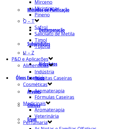
Mirceno
Miristicina
Métodos de Purificação
Pineno
Q – T
Safrol
Desterpenação
Salicilato de Metila
Timol
Subprodutos
Tujona
U – Z
P&D e Aplicações
Hidrolatos
Alimentícias
Indústria
Óleos Essenciais
Receitas Caseiras
Cosméticas
Aromaterapia
Árvores
Fórmulas Caseiras
Medicinais
Cítricos
Aromaterapia
Veterinária
Ervas
Perfumaria
As Notas e Famílias Olfativas