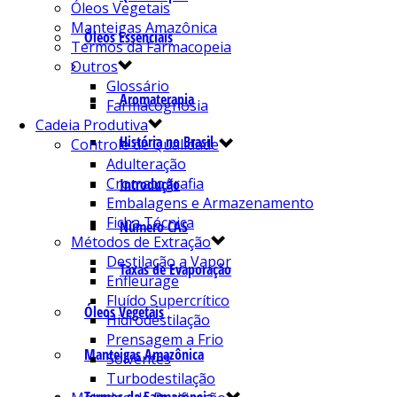
Óleos Vegetais
Manteigas Amazônica
Óleos Essenciais
Termos da Farmacopeia
Outros
Glossário
Aromaterapia
Farmacognosia
Cadeia Produtiva
História no Brasil
Controle de Qualidade
Adulteração
Cromatografia
Introdução
Embalagens e Armazenamento
Ficha Técnica
Número CAS
Métodos de Extração
Destilação a Vapor
Taxas de Evaporação
Enfleurage
Fluído Supercrítico
Óleos Vegetais
Hidrodestilação
Prensagem a Frio
Manteigas Amazônica
Solventes
Turbodestilação