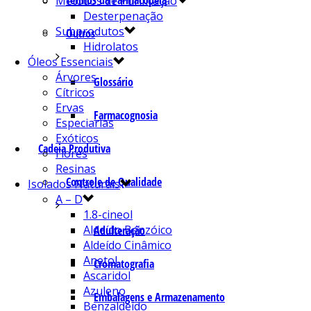
Termos da Farmacopeia
Métodos de Purificação
Desterpenação
Subprodutos
Outros
Hidrolatos
Óleos Essenciais
Árvores
Glossário
Cítricos
Ervas
Farmacognosia
Especiarias
Exóticos
Cadeia Produtiva
Flores
Resinas
Controle de Qualidade
Isolados Naturais
A – D
1.8-cineol
Aldeído Benzóico
Adulteração
Aldeído Cinâmico
Anetol
Cromatografia
Ascaridol
Azuleno
Embalagens e Armazenamento
Benzaldeído