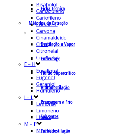
Bisabolol
Ficha Técnica
Camazuleno
Cariofileno
Métodos de Extração
Carvacrol
Carvona
Cinamaldeído
Destilação a Vapor
Citral
Citronelal
Citronelol
Enfleurage
E – H
Eucaliptol
Fluído Supercrítico
Eugenol
Geraniol
Hidrodestilação
Humuleno
I – L
Prensagem a Frio
Lemonal
Limoneno
Solventes
Linalol
M – P
Mentol
Turbodestilação