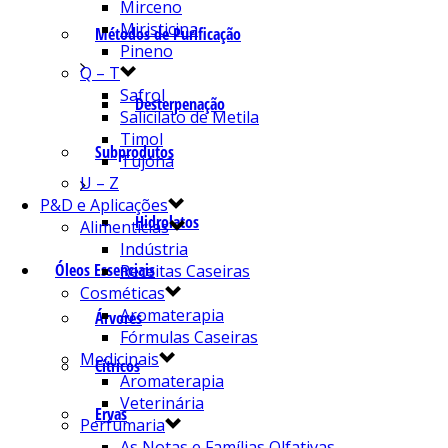
Mirceno
Miristicina
Métodos de Purificação
Pineno
Q – T
Safrol
Desterpenação
Salicilato de Metila
Timol
Subprodutos
Tujona
U – Z
P&D e Aplicações
Hidrolatos
Alimentícias
Indústria
Óleos Essenciais
Receitas Caseiras
Cosméticas
Aromaterapia
Árvores
Fórmulas Caseiras
Medicinais
Cítricos
Aromaterapia
Veterinária
Ervas
Perfumaria
As Notas e Famílias Olfativas