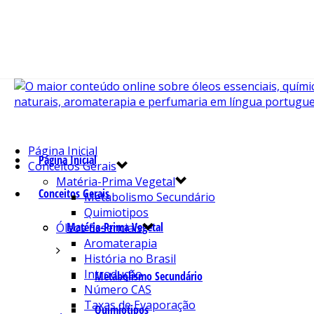
Página Inicial
Página Inicial
Conceitos Gerais
Matéria-Prima Vegetal
Conceitos Gerais
Metabolismo Secundário
Quimiotipos
Matéria-Prima Vegetal
Óleos Essenciais
Aromaterapia
História no Brasil
Introdução
Metabolismo Secundário
Número CAS
Taxas de Evaporação
Quimiotipos