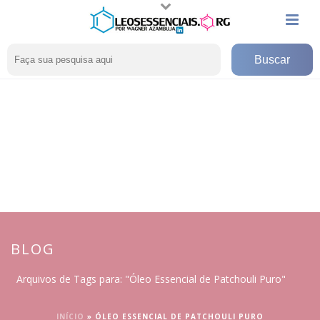
BLOG
Arquivos de Tags para: "Óleo Essencial de Patchouli Puro"
INÍCIO
»
ÓLEO ESSENCIAL DE PATCHOULI PURO