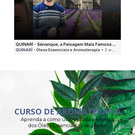
QUINARÍ - Sénanque, a Paisagem Mais Famosa da Aromaterapia
QUINARÍ - Óleos Essenciais e Aromaterapia
• 3 weeks ago
QU
CURSO DE AROMATERAPIA
Aprenda a como utilizar toda a energia
dos Óleos Essenciais ao seu favor.