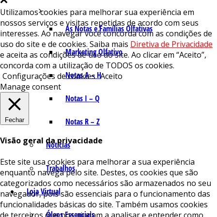
Utilizamos cookies para melhorar sua experiência em
nossos serviços e visitas repetidas de acordo com seus
As Notas e Famílias Olfativas
interesses. Ao navegar você concorda com as condições de
uso do site e de cookies. Saiba mais
Diretiva de Privacidade
Marketing Olfativo
e aceita as condições de uso do site. Ao clicar em “Aceito”,
concorda com a utilização de TODOS os cookies.
Notas A – H
Configurações de cookies
Aceito
Manage consent
Notas I – Q
Fechar
Notas R – Z
Visão geral da privacidade
Notícias
Este site usa cookies para melhorar a sua experiência
Trabalhos
enquanto navega pelo site. Destes, os cookies que são
categorizados como necessários são armazenados no seu
Loja Virtual
navegador, pois são essenciais para o funcionamento das
funcionalidades básicas do site. Também usamos cookies
Óleos Essenciais
de terceiros que nos ajudam a analisar e entender como