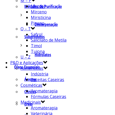
M – P
Mentol
Métodos de Purificação
Mirceno
Miristicina
Pineno
Desterpenação
Q – T
Safrol
Subprodutos
Salicilato de Metila
Timol
Tujona
Hidrolatos
U – Z
P&D e Aplicações
Óleos Essenciais
Alimentícias
Indústria
Árvores
Receitas Caseiras
Cosméticas
Aromaterapia
Cítricos
Fórmulas Caseiras
Medicinais
Ervas
Aromaterapia
Veterinária