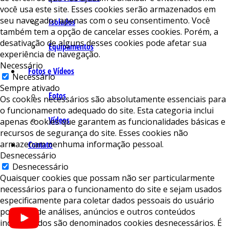
você usa este site. Esses cookies serão armazenados em
seu navegador apenas com o seu consentimento. Você
Isolados
também tem a opção de cancelar esses cookies. Porém, a
desativação de alguns desses cookies pode afetar sua
Equipamentos
experiência de navegação.
Necessário
Fotos e Vídeos
Necessário
Sempre ativado
Fotos
Os cookies necessários são absolutamente essenciais para
o funcionamento adequado do site. Esta categoria inclui
Vídeos
apenas cookies que garantem as funcionalidades básicas e
recursos de segurança do site. Esses cookies não
armazenam nenhuma informação pessoal.
Contato
Desnecessário
Desnecessário
Quaisquer cookies que possam não ser particularmente
necessários para o funcionamento do site e sejam usados ​​
especificamente para coletar dados pessoais do usuário
por meio de análises, anúncios e outros conteúdos
incorporados são denominados cookies desnecessários. É