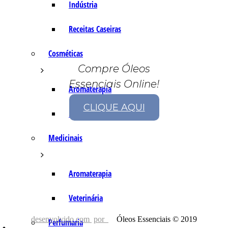
Indústria
Receitas Caseiras
Cosméticas
Compre Óleos
Essenciais Online!
Aromaterapia
CLIQUE AQUI
Fórmulas Caseiras
Medicinais
Aromaterapia
Veterinária
desenvolvido com
por
Óleos Essenciais © 2019
Perfumaria