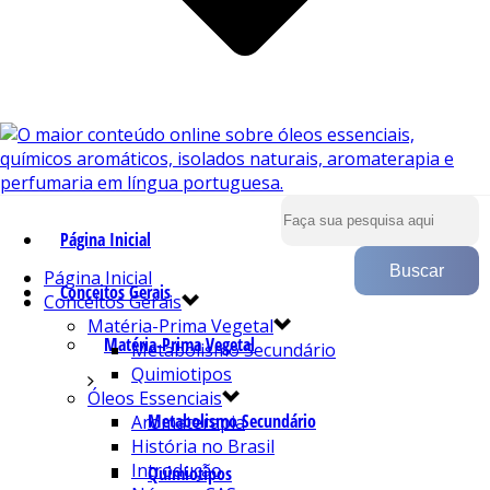
Página Inicial
Página Inicial
Conceitos Gerais
Conceitos Gerais
Matéria-Prima Vegetal
Matéria-Prima Vegetal
Metabolismo Secundário
Quimiotipos
Óleos Essenciais
Metabolismo Secundário
Aromaterapia
História no Brasil
Introdução
Quimiotipos