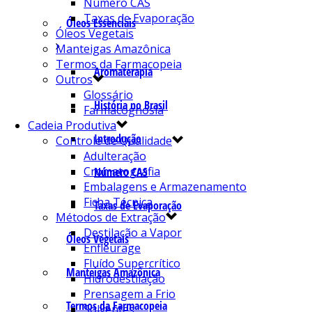
Número CAS
Taxas de Evaporação
Óleos Essenciais
Óleos Vegetais
Manteigas Amazônica
Termos da Farmacopeia
Aromaterapia
Outros
Glossário
História no Brasil
Farmacognosia
Cadeia Produtiva
Introdução
Controle de Qualidade
Adulteração
Cromatografia
Número CAS
Embalagens e Armazenamento
Ficha Técnica
Taxas de Evaporação
Métodos de Extração
Destilação a Vapor
Óleos Vegetais
Enfleurage
Fluído Supercrítico
Manteigas Amazônica
Hidrodestilação
Prensagem a Frio
Termos da Farmacopeia
Solventes