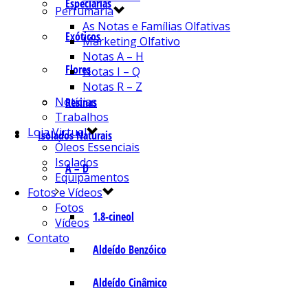
Especiarias
Perfumaria
As Notas e Famílias Olfativas
Exóticos
Marketing Olfativo
Notas A – H
Flores
Notas I – Q
Notas R – Z
Notícias
Resinas
Trabalhos
Loja Virtual
Isolados Naturais
Óleos Essenciais
Isolados
A – D
Equipamentos
Fotos e Vídeos
Fotos
1.8-cineol
Vídeos
Contato
Aldeído Benzóico
Aldeído Cinâmico