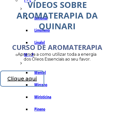
I – L
VÍDEOS SOBRE
AROMATERAPIA DA
Lemonal
QUINARI
Limoneno
Linalol
CURSO DE AROMATERAPIA
Aprenda a como utilizar toda a energia
M – P
dos Óleos Essenciais ao seu favor.
Mentol
Clique aqui
Mirceno
Miristicina
Pineno