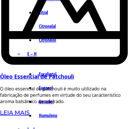
Citral
Citronelal
Citronelol
E – H
Eucaliptol
Óleo Essencial de Patchouli
Eugenol
O óleo essencial de patchouli é muito utilizado na
fabricação de perfumes em virtude do seu característico
aroma balsâmico amadeirado.
Geraniol
LEIA MAIS
Humuleno