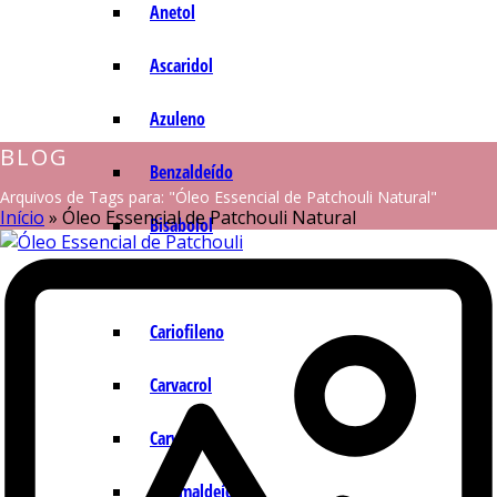
Anetol
Ascaridol
Azuleno
BLOG
Benzaldeído
Arquivos de Tags para: "Óleo Essencial de Patchouli Natural"
Início
»
Óleo Essencial de Patchouli Natural
Bisabolol
Camazuleno
Cariofileno
Carvacrol
Carvona
Cinamaldeído