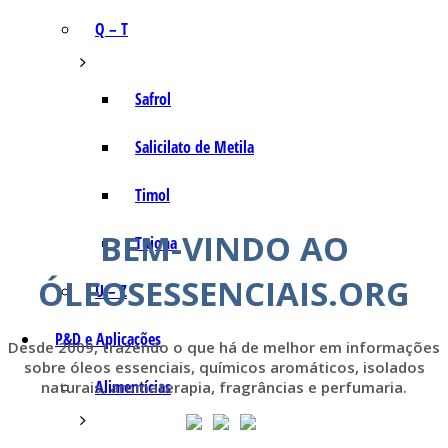
Q – T
Safrol
Salicilato de Metila
Timol
BEM-VINDO AO
Tujona
ÓLEOSESSENCIAIS.ORG
U – Z
P&D e Aplicações
Desde 2009, trazendo o que há de melhor em informações
sobre óleos essenciais, químicos aromáticos, isolados
Alimentícias
naturais, aromaterapia, fragrâncias e perfumaria.