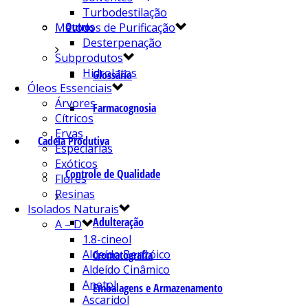
Turbodestilação
Outros
Métodos de Purificação
Desterpenação
Subprodutos
Hidrolatos
Glossário
Óleos Essenciais
Árvores
Farmacognosia
Cítricos
Ervas
Cadeia Produtiva
Especiarias
Exóticos
Controle de Qualidade
Flores
Resinas
Isolados Naturais
Adulteração
A – D
1.8-cineol
Aldeído Benzóico
Cromatografia
Aldeído Cinâmico
Anetol
Embalagens e Armazenamento
Ascaridol