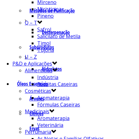
Mirceno
Miristicina
Métodos de Purificação
Pineno
Q – T
Safrol
Desterpenação
Salicilato de Metila
Timol
Subprodutos
Tujona
U – Z
P&D e Aplicações
Hidrolatos
Alimentícias
Indústria
Óleos Essenciais
Receitas Caseiras
Cosméticas
Aromaterapia
Árvores
Fórmulas Caseiras
Medicinais
Cítricos
Aromaterapia
Veterinária
Ervas
Perfumaria
As Notas e Famílias Olfativas