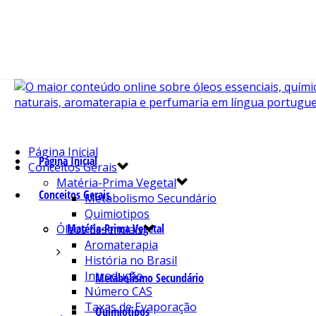
Página Inicial
Página Inicial
Conceitos Gerais
Matéria-Prima Vegetal
Conceitos Gerais
Metabolismo Secundário
Quimiotipos
Matéria-Prima Vegetal
Óleos Essenciais
Aromaterapia
História no Brasil
Introdução
Metabolismo Secundário
Número CAS
Taxas de Evaporação
Quimiotipos