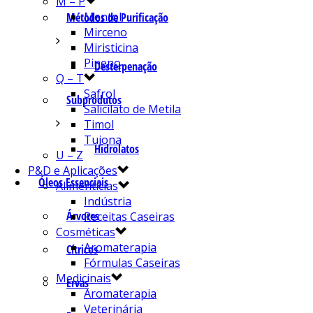
M – P
Mentol
Métodos de Purificação
Mirceno
Miristicina
Pineno
Desterpenação
Q – T
Safrol
Subprodutos
Salicilato de Metila
Timol
Tujona
Hidrolatos
U – Z
P&D e Aplicações
Óleos Essenciais
Alimentícias
Indústria
Árvores
Receitas Caseiras
Cosméticas
Aromaterapia
Cítricos
Fórmulas Caseiras
Medicinais
Ervas
Aromaterapia
Veterinária