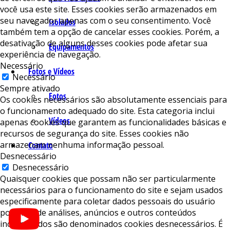
você usa este site. Esses cookies serão armazenados em
seu navegador apenas com o seu consentimento. Você
Isolados
também tem a opção de cancelar esses cookies. Porém, a
desativação de alguns desses cookies pode afetar sua
Equipamentos
experiência de navegação.
Necessário
Fotos e Vídeos
Necessário
Sempre ativado
Fotos
Os cookies necessários são absolutamente essenciais para
o funcionamento adequado do site. Esta categoria inclui
Vídeos
apenas cookies que garantem as funcionalidades básicas e
recursos de segurança do site. Esses cookies não
armazenam nenhuma informação pessoal.
Contato
Desnecessário
Desnecessário
Quaisquer cookies que possam não ser particularmente
necessários para o funcionamento do site e sejam usados ​​
especificamente para coletar dados pessoais do usuário
por meio de análises, anúncios e outros conteúdos
incorporados são denominados cookies desnecessários. É