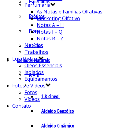
Especiarias
Perfumaria
As Notas e Famílias Olfativas
Exóticos
Marketing Olfativo
Notas A – H
Flores
Notas I – Q
Notas R – Z
Notícias
Resinas
Trabalhos
Loja Virtual
Isolados Naturais
Óleos Essenciais
Isolados
A – D
Equipamentos
Fotos e Vídeos
Fotos
1.8-cineol
Vídeos
Contato
Aldeído Benzóico
Aldeído Cinâmico