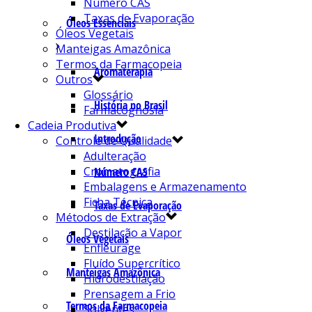
Número CAS
Taxas de Evaporação
Óleos Essenciais
Óleos Vegetais
Manteigas Amazônica
Termos da Farmacopeia
Aromaterapia
Outros
Glossário
História no Brasil
Farmacognosia
Cadeia Produtiva
Introdução
Controle de Qualidade
Adulteração
Cromatografia
Número CAS
Embalagens e Armazenamento
Ficha Técnica
Taxas de Evaporação
Métodos de Extração
Destilação a Vapor
Óleos Vegetais
Enfleurage
Fluído Supercrítico
Manteigas Amazônica
Hidrodestilação
Prensagem a Frio
Termos da Farmacopeia
Solventes