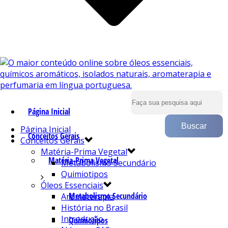
Página Inicial
Página Inicial
Conceitos Gerais
Conceitos Gerais
Matéria-Prima Vegetal
Matéria-Prima Vegetal
Metabolismo Secundário
Quimiotipos
Óleos Essenciais
Metabolismo Secundário
Aromaterapia
História no Brasil
Introdução
Quimiotipos