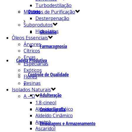
Turbodestilação
Outros
Métodos de Purificação
Desterpenação
Subprodutos
Hidrolatos
Glossário
Óleos Essenciais
Árvores
Farmacognosia
Cítricos
Ervas
Cadeia Produtiva
Especiarias
Exóticos
Controle de Qualidade
Flores
Resinas
Isolados Naturais
Adulteração
A – D
1.8-cineol
Aldeído Benzóico
Cromatografia
Aldeído Cinâmico
Anetol
Embalagens e Armazenamento
Ascaridol