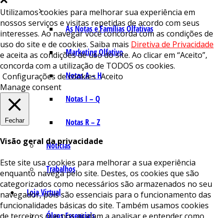
Utilizamos cookies para melhorar sua experiência em
nossos serviços e visitas repetidas de acordo com seus
As Notas e Famílias Olfativas
interesses. Ao navegar você concorda com as condições de
uso do site e de cookies. Saiba mais
Diretiva de Privacidade
Marketing Olfativo
e aceita as condições de uso do site. Ao clicar em “Aceito”,
concorda com a utilização de TODOS os cookies.
Notas A – H
Configurações de cookies
Aceito
Manage consent
Notas I – Q
Fechar
Notas R – Z
Visão geral da privacidade
Notícias
Este site usa cookies para melhorar a sua experiência
Trabalhos
enquanto navega pelo site. Destes, os cookies que são
categorizados como necessários são armazenados no seu
Loja Virtual
navegador, pois são essenciais para o funcionamento das
funcionalidades básicas do site. Também usamos cookies
Óleos Essenciais
de terceiros que nos ajudam a analisar e entender como