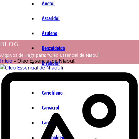
Anetol
Ascaridol
Azuleno
BLOG
Benzaldeído
Arquivos de Tags para: "Óleo Essencial de Niaouli"
Início
»
Óleo Essencial de Niaouli
Bisabolol
Camazuleno
Cariofileno
Carvacrol
Carvona
Cinamaldeído