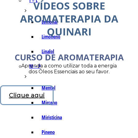
I – L
VÍDEOS SOBRE
AROMATERAPIA DA
Lemonal
QUINARI
Limoneno
Linalol
CURSO DE AROMATERAPIA
Aprenda a como utilizar toda a energia
M – P
dos Óleos Essenciais ao seu favor.
Mentol
Clique aqui
Mirceno
Miristicina
Pineno