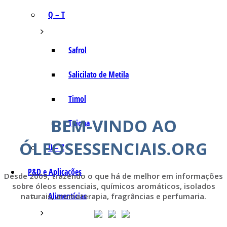
Q – T
Safrol
Salicilato de Metila
Timol
BEM-VINDO AO
Tujona
ÓLEOSESSENCIAIS.ORG
U – Z
P&D e Aplicações
Desde 2009, trazendo o que há de melhor em informações
sobre óleos essenciais, químicos aromáticos, isolados
Alimentícias
naturais, aromaterapia, fragrâncias e perfumaria.