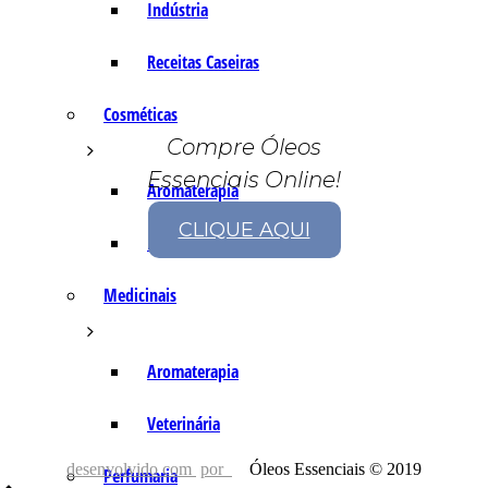
Indústria
Receitas Caseiras
Cosméticas
Compre Óleos
Essenciais Online!
Aromaterapia
CLIQUE AQUI
Fórmulas Caseiras
Medicinais
Aromaterapia
Veterinária
desenvolvido com
por
Óleos Essenciais © 2019
Perfumaria