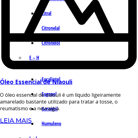
Citral
Citronelal
Citronelol
E – H
Eucaliptol
Óleo Essencial de Niaouli
Eugenol
O óleo essencial de niaouli é um líquido ligeiramente
amarelado bastante utilizado para tratar a tosse, o
reumatismo e a nevralgia.
Geraniol
LEIA MAIS
Humuleno