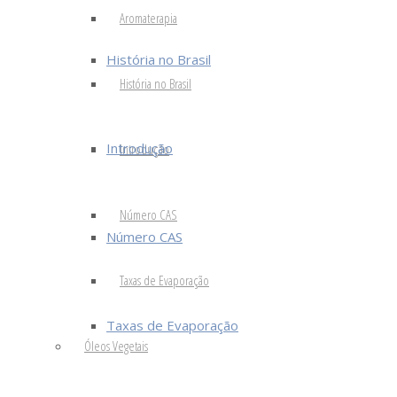
Aromaterapia
História no Brasil
História no Brasil
Introdução
Introdução
Número CAS
Número CAS
Taxas de Evaporação
Taxas de Evaporação
Óleos Vegetais