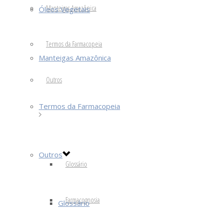
Manteigas Amazônica
Óleos Vegetais
Termos da Farmacopeia
Manteigas Amazônica
Outros
Termos da Farmacopeia
Outros
Glossário
Farmacognosia
Glossário