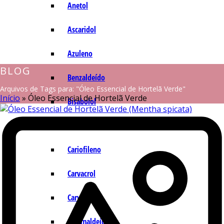
Anetol
Ascaridol
Azuleno
BLOG
Benzaldeído
Arquivos de Tags para: "Óleo Essencial de Hortelã Verde"
Início
»
Óleo Essencial de Hortelã Verde
Bisabolol
Camazuleno
Cariofileno
Carvacrol
Carvona
Cinamaldeído