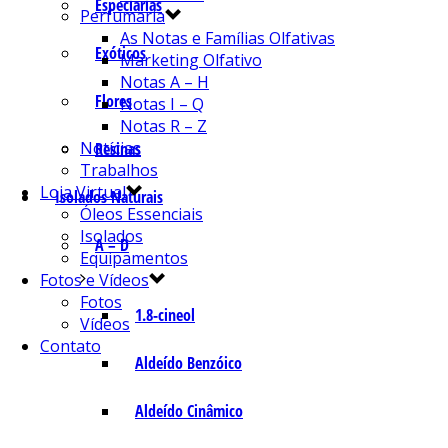
Especiarias
Perfumaria
As Notas e Famílias Olfativas
Exóticos
Marketing Olfativo
Notas A – H
Flores
Notas I – Q
Notas R – Z
Notícias
Resinas
Trabalhos
Loja Virtual
Isolados Naturais
Óleos Essenciais
Isolados
A – D
Equipamentos
Fotos e Vídeos
Fotos
1.8-cineol
Vídeos
Contato
Aldeído Benzóico
Aldeído Cinâmico