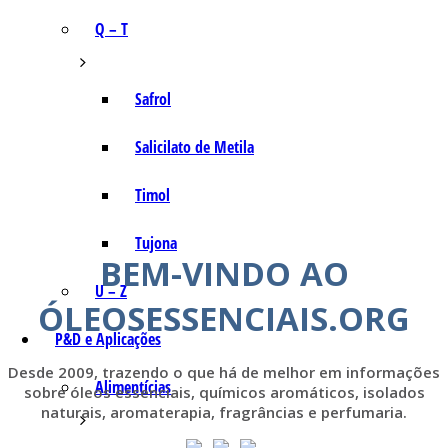
Q – T
Safrol
Salicilato de Metila
Timol
Tujona
BEM-VINDO AO
U – Z
ÓLEOSESSENCIAIS.ORG
P&D e Aplicações
Desde 2009, trazendo o que há de melhor em informações
Alimentícias
sobre óleos essenciais, químicos aromáticos, isolados
naturais, aromaterapia, fragrâncias e perfumaria.