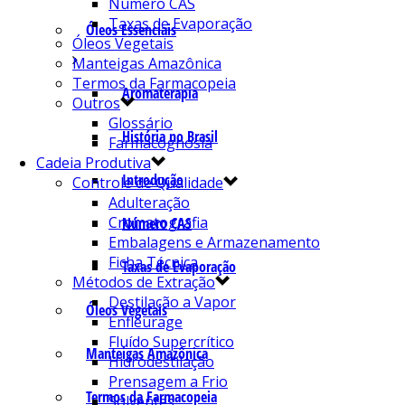
Número CAS
Taxas de Evaporação
Óleos Essenciais
Óleos Vegetais
Manteigas Amazônica
Termos da Farmacopeia
Aromaterapia
Outros
Glossário
História no Brasil
Farmacognosia
Cadeia Produtiva
Introdução
Controle de Qualidade
Adulteração
Cromatografia
Número CAS
Embalagens e Armazenamento
Ficha Técnica
Taxas de Evaporação
Métodos de Extração
Destilação a Vapor
Óleos Vegetais
Enfleurage
Fluído Supercrítico
Manteigas Amazônica
Hidrodestilação
Prensagem a Frio
Termos da Farmacopeia
Solventes