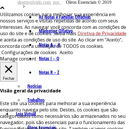
desenvolvido com
por
Óleos Essenciais © 2019
Utilizamos cookies para melhorar sua experiência em
As Notas e Famílias Olfativas
nossos serviços e visitas repetidas de acordo com seus
interesses. Ao navegar você concorda com as condições de
Marketing Olfativo
uso do site e de cookies. Saiba mais
Diretiva de Privacidade
e aceita as condições de uso do site. Ao clicar em “Aceito”,
Notas A – H
concorda com a utilização de TODOS os cookies.
Configurações de cookies
Aceito
Notas I – Q
Manage consent
Notas R – Z
Fechar
Notícias
Visão geral da privacidade
Trabalhos
Este site usa cookies para melhorar a sua experiência
enquanto navega pelo site. Destes, os cookies que são
Loja Virtual
categorizados como necessários são armazenados no seu
navegador, pois são essenciais para o funcionamento das
Óleos Essenciais
funcionalidades básicas do site. Também usamos cookies