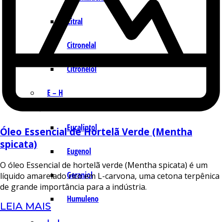
Citral
Citronelal
Citronelol
E – H
Eucaliptol
Óleo Essencial de Hortelã Verde (Mentha
spicata)
Eugenol
O óleo Essencial de hortelã verde (Mentha spicata) é um
Geraniol
líquido amarelado rico em L-carvona, uma cetona terpênica
de grande importância para a indústria.
Humuleno
LEIA MAIS