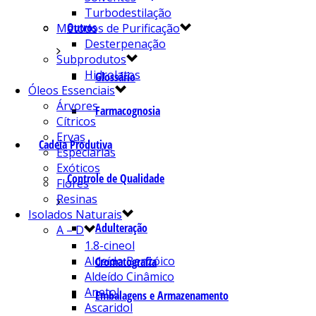
Turbodestilação
Outros
Métodos de Purificação
Desterpenação
Subprodutos
Hidrolatos
Glossário
Óleos Essenciais
Árvores
Farmacognosia
Cítricos
Ervas
Cadeia Produtiva
Especiarias
Exóticos
Controle de Qualidade
Flores
Resinas
Isolados Naturais
Adulteração
A – D
1.8-cineol
Aldeído Benzóico
Cromatografia
Aldeído Cinâmico
Anetol
Embalagens e Armazenamento
Ascaridol