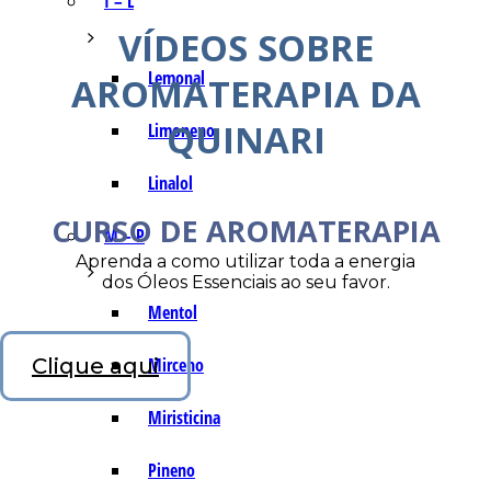
I – L
VÍDEOS SOBRE
Lemonal
AROMATERAPIA DA
QUINARI
Limoneno
Linalol
CURSO DE AROMATERAPIA
M – P
Aprenda a como utilizar toda a energia
dos Óleos Essenciais ao seu favor.
Mentol
Clique aqui
Mirceno
Miristicina
Pineno