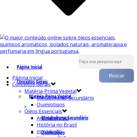
Página Inicial
Página Inicial
Conceitos Gerais
Conceitos Gerais
Matéria-Prima Vegetal
Matéria-Prima Vegetal
Metabolismo Secundário
Quimiotipos
Óleos Essenciais
Metabolismo Secundário
Aromaterapia
História no Brasil
Introdução
Quimiotipos