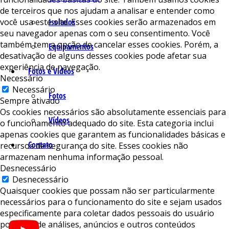
de terceiros que nos ajudam a analisar e entender como
você usa este site. Esses cookies serão armazenados em
Isolados
seu navegador apenas com o seu consentimento. Você
também tem a opção de cancelar esses cookies. Porém, a
Equipamentos
desativação de alguns desses cookies pode afetar sua
experiência de navegação.
Fotos e Vídeos
Necessário
Necessário
Fotos
Sempre ativado
Os cookies necessários são absolutamente essenciais para
Vídeos
o funcionamento adequado do site. Esta categoria inclui
apenas cookies que garantem as funcionalidades básicas e
Contato
recursos de segurança do site. Esses cookies não
armazenam nenhuma informação pessoal.
Desnecessário
Desnecessário
Quaisquer cookies que possam não ser particularmente
necessários para o funcionamento do site e sejam usados ​​
especificamente para coletar dados pessoais do usuário
por meio de análises, anúncios e outros conteúdos