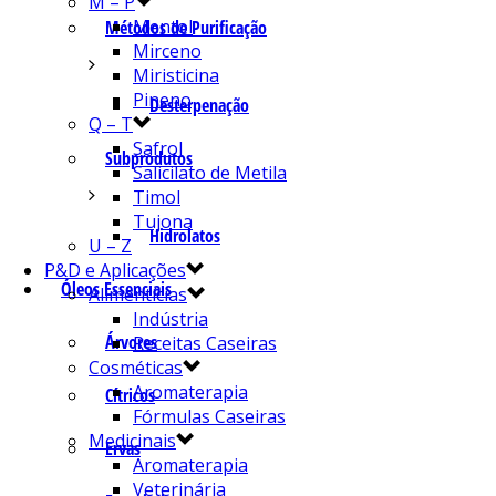
M – P
Mentol
Métodos de Purificação
Mirceno
Miristicina
Pineno
Desterpenação
Q – T
Safrol
Subprodutos
Salicilato de Metila
Timol
Tujona
Hidrolatos
U – Z
P&D e Aplicações
Óleos Essenciais
Alimentícias
Indústria
Árvores
Receitas Caseiras
Cosméticas
Aromaterapia
Cítricos
Fórmulas Caseiras
Medicinais
Ervas
Aromaterapia
Veterinária