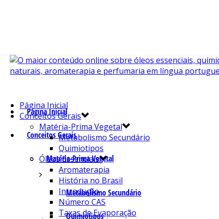
Página Inicial
Página Inicial
Conceitos Gerais
Matéria-Prima Vegetal
Conceitos Gerais
Metabolismo Secundário
Quimiotipos
Matéria-Prima Vegetal
Óleos Essenciais
Aromaterapia
História no Brasil
Introdução
Metabolismo Secundário
Número CAS
Taxas de Evaporação
Quimiotipos