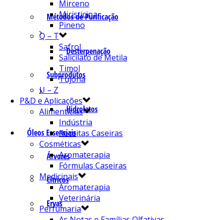
Mirceno
Miristicina
Métodos de Purificação
Pineno
Q – T
Safrol
Desterpenação
Salicilato de Metila
Timol
Subprodutos
Tujona
U – Z
P&D e Aplicações
Hidrolatos
Alimentícias
Indústria
Óleos Essenciais
Receitas Caseiras
Cosméticas
Aromaterapia
Árvores
Fórmulas Caseiras
Medicinais
Cítricos
Aromaterapia
Veterinária
Ervas
Perfumaria
As Notas e Famílias Olfativas