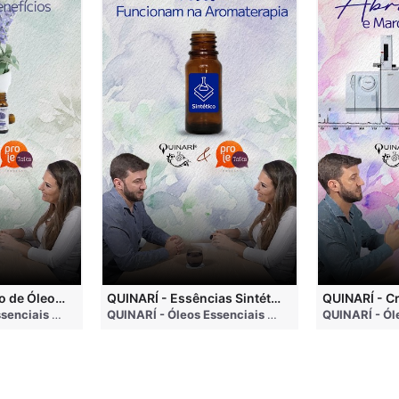
QUINARÍ - Inalação de Óleos Essenciais e Seus Benefícios
QUINARÍ - Essências Sintéticas NÃO Funcionam na Aromaterapia
go
QUINARÍ - Óleos Essenciais e Aromaterapia
• 3 months ago
QUINARÍ - Óleos Essenciais e Aromaterapia
• 3 mo