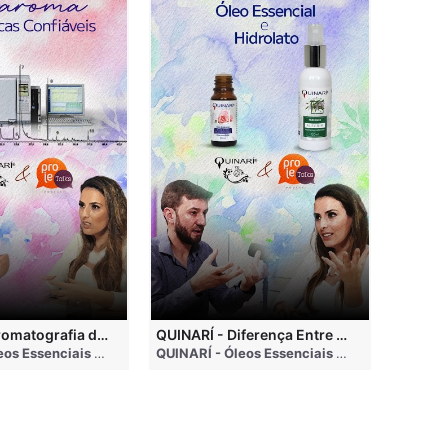
QUINARÍ - Cromatografia de Óleos Essenciais, ABRAROMA e Marcas Confiáveis
QUINARÍ - Diferença Entre Óleo Essencial e Hidrolato
nths ago
QUINARÍ - Óleos Essenciais e Aromaterapia
• 3 months ago
QUINARÍ - Óleos Essenciais e Aromaterapia
•