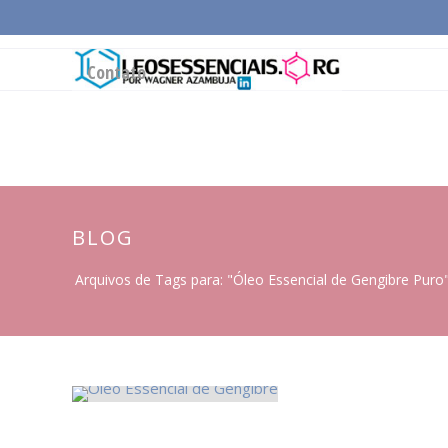
Página Inicial
Conceitos Gerais
Cadeia Pro
Contato
BLOG
Arquivos de Tags para: "Óleo Essencial de Gengibre Puro