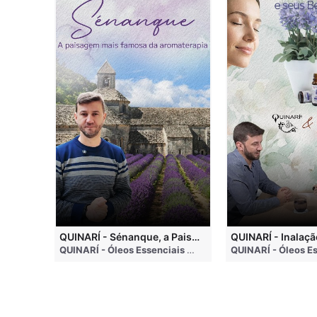
QUINARI - Métodos de Extração de Óleos Essenciais
QUINARÍ - Sénanque, a Paisagem Mais Famosa da Aromaterapia
QUINARÍ - Óleos Essenciais e Aromaterapia
• 4 months ago
QUINARÍ - Óleos Essenciais e Aromaterapia
• 3 weeks a