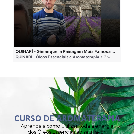
QUINARÍ - Sénanque, a Paisagem Mais Famosa da Aromaterapia
QUINARÍ - Óleos Essenciais e Aromaterapia
• 3 weeks ago
QU
CURSO DE AROMATERAPIA
Aprenda a como utilizar toda a energia
dos Óleos Essenciais ao seu favor.