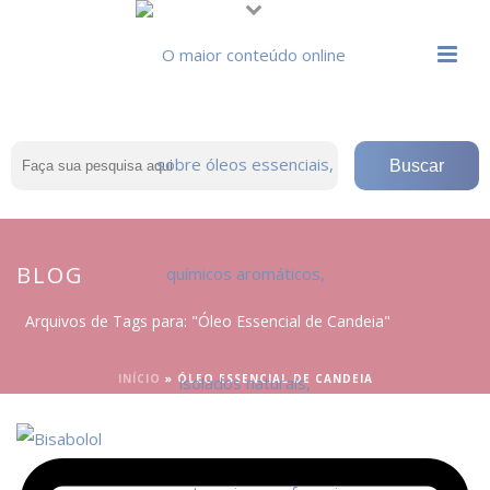
BLOG
Arquivos de Tags para: "Óleo Essencial de Candeia"
INÍCIO
»
ÓLEO ESSENCIAL DE CANDEIA