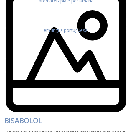
BISABOLOL
O bisabolol é um líquido ligeiramente amarelado que possui