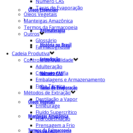
Número CAS
Taxas de Evaporação
Óleos Essenciais
Óleos Vegetais
Manteigas Amazônica
Termos da Farmacopeia
Aromaterapia
Outros
Glossário
História no Brasil
Farmacognosia
Cadeia Produtiva
Introdução
Controle de Qualidade
Adulteração
Cromatografia
Número CAS
Embalagens e Armazenamento
Ficha Técnica
Taxas de Evaporação
Métodos de Extração
Destilação a Vapor
Óleos Vegetais
Enfleurage
Fluído Supercrítico
Manteigas Amazônica
Hidrodestilação
Prensagem a Frio
Termos da Farmacopeia
Solventes