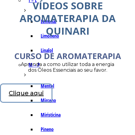
I – L
VÍDEOS SOBRE
AROMATERAPIA DA
Lemonal
QUINARI
Limoneno
Linalol
CURSO DE AROMATERAPIA
Aprenda a como utilizar toda a energia
M – P
dos Óleos Essenciais ao seu favor.
Mentol
Clique aqui
Mirceno
Miristicina
Pineno