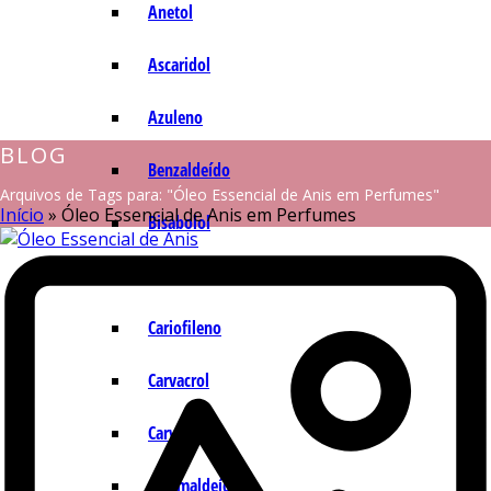
Anetol
Ascaridol
Azuleno
BLOG
Benzaldeído
Arquivos de Tags para: "Óleo Essencial de Anis em Perfumes"
Início
»
Óleo Essencial de Anis em Perfumes
Bisabolol
Camazuleno
Cariofileno
Carvacrol
Carvona
Cinamaldeído