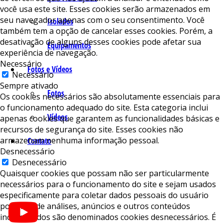
você usa este site. Esses cookies serão armazenados em
seu navegador apenas com o seu consentimento. Você
Isolados
também tem a opção de cancelar esses cookies. Porém, a
desativação de alguns desses cookies pode afetar sua
Equipamentos
experiência de navegação.
Necessário
Fotos e Vídeos
Necessário
Sempre ativado
Fotos
Os cookies necessários são absolutamente essenciais para
o funcionamento adequado do site. Esta categoria inclui
Vídeos
apenas cookies que garantem as funcionalidades básicas e
recursos de segurança do site. Esses cookies não
armazenam nenhuma informação pessoal.
Contato
Desnecessário
Desnecessário
Quaisquer cookies que possam não ser particularmente
necessários para o funcionamento do site e sejam usados ​​
especificamente para coletar dados pessoais do usuário
por meio de análises, anúncios e outros conteúdos
incorporados são denominados cookies desnecessários. É