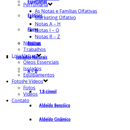
Especiarias
Perfumaria
As Notas e Famílias Olfativas
Exóticos
Marketing Olfativo
Notas A – H
Flores
Notas I – Q
Notas R – Z
Notícias
Resinas
Trabalhos
Loja Virtual
Isolados Naturais
Óleos Essenciais
Isolados
A – D
Equipamentos
Fotos e Vídeos
Fotos
1.8-cineol
Vídeos
Contato
Aldeído Benzóico
Aldeído Cinâmico