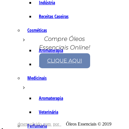
Indústria
Receitas Caseiras
Cosméticas
Compre Óleos
Essenciais Online!
Aromaterapia
CLIQUE AQUI
Fórmulas Caseiras
Medicinais
Aromaterapia
Veterinária
desenvolvido com
por
Óleos Essenciais © 2019
Perfumaria