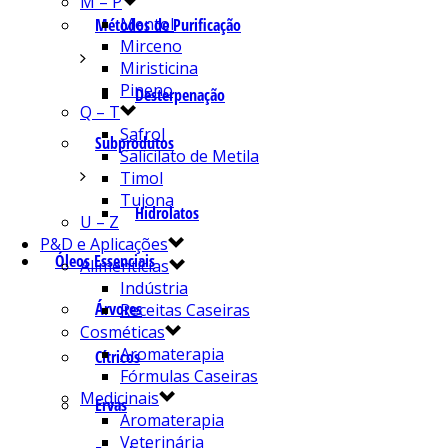
M – P
Mentol
Métodos de Purificação
Mirceno
Miristicina
Pineno
Desterpenação
Q – T
Safrol
Subprodutos
Salicilato de Metila
Timol
Tujona
Hidrolatos
U – Z
P&D e Aplicações
Óleos Essenciais
Alimentícias
Indústria
Árvores
Receitas Caseiras
Cosméticas
Aromaterapia
Cítricos
Fórmulas Caseiras
Medicinais
Ervas
Aromaterapia
Veterinária