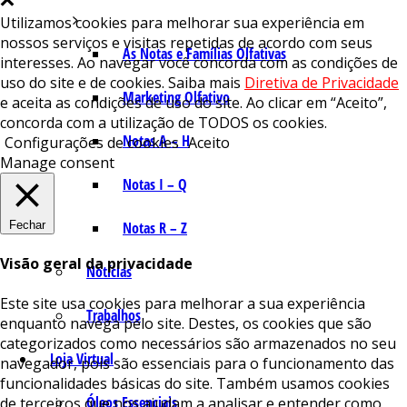
Utilizamos cookies para melhorar sua experiência em
nossos serviços e visitas repetidas de acordo com seus
As Notas e Famílias Olfativas
interesses. Ao navegar você concorda com as condições de
uso do site e de cookies. Saiba mais
Diretiva de Privacidade
Marketing Olfativo
e aceita as condições de uso do site. Ao clicar em “Aceito”,
concorda com a utilização de TODOS os cookies.
Notas A – H
Configurações de cookies
Aceito
Manage consent
Notas I – Q
Fechar
Notas R – Z
Visão geral da privacidade
Notícias
Este site usa cookies para melhorar a sua experiência
Trabalhos
enquanto navega pelo site. Destes, os cookies que são
categorizados como necessários são armazenados no seu
Loja Virtual
navegador, pois são essenciais para o funcionamento das
funcionalidades básicas do site. Também usamos cookies
Óleos Essenciais
de terceiros que nos ajudam a analisar e entender como