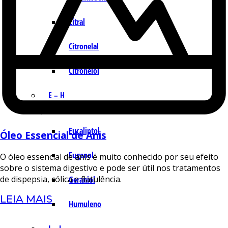
Citral
Citronelal
Citronelol
E – H
Eucaliptol
Óleo Essencial de Anis
Eugenol
O óleo essencial de anis é muito conhecido por seu efeito
sobre o sistema digestivo e pode ser útil nos tratamentos
de dispepsia, cólica e flatulência.
Geraniol
LEIA MAIS
Humuleno