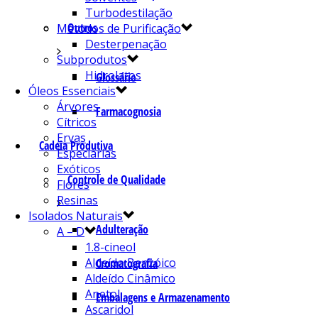
Turbodestilação
Outros
Métodos de Purificação
Desterpenação
Subprodutos
Hidrolatos
Glossário
Óleos Essenciais
Árvores
Farmacognosia
Cítricos
Ervas
Cadeia Produtiva
Especiarias
Exóticos
Controle de Qualidade
Flores
Resinas
Isolados Naturais
Adulteração
A – D
1.8-cineol
Aldeído Benzóico
Cromatografia
Aldeído Cinâmico
Anetol
Embalagens e Armazenamento
Ascaridol