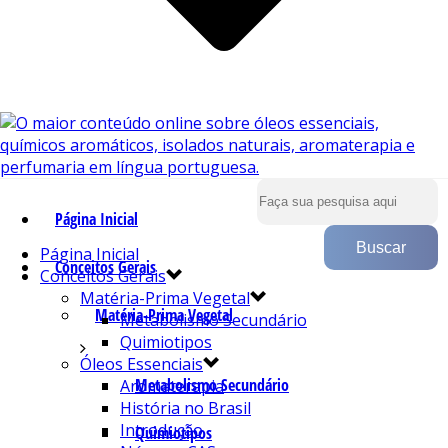
Página Inicial
Página Inicial
Conceitos Gerais
Conceitos Gerais
Matéria-Prima Vegetal
Matéria-Prima Vegetal
Metabolismo Secundário
Quimiotipos
Óleos Essenciais
Metabolismo Secundário
Aromaterapia
História no Brasil
Introdução
Quimiotipos