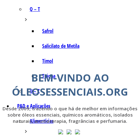
Q – T
Safrol
Salicilato de Metila
Timol
BEM-VINDO AO
Tujona
ÓLEOSESSENCIAIS.ORG
U – Z
P&D e Aplicações
Desde 2009, trazendo o que há de melhor em informações
sobre óleos essenciais, químicos aromáticos, isolados
Alimentícias
naturais, aromaterapia, fragrâncias e perfumaria.