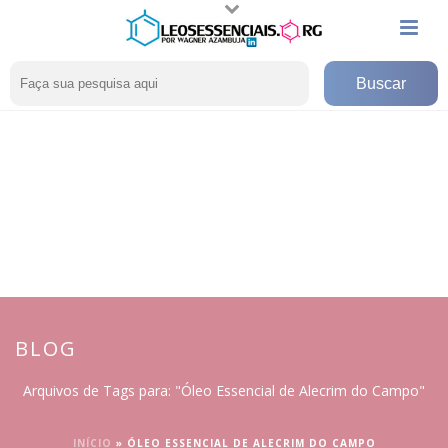
BLOG
Arquivos de Tags para: "Óleo Essencial de Alecrim do Campo"
INÍCIO
»
ÓLEO ESSENCIAL DE ALECRIM DO CAMPO