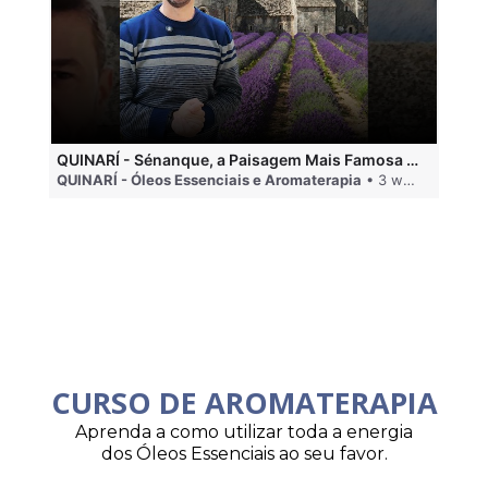
QUINARÍ - Sénanque, a Paisagem Mais Famosa da Aromaterapia
QUINARÍ - Óleos Essenciais e Aromaterapia
• 3 weeks ago
QU
CURSO DE AROMATERAPIA
Aprenda a como utilizar toda a energia
dos Óleos Essenciais ao seu favor.