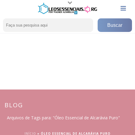
BLOG
Arquivos de Tags para: "Óleo Essencial de Alcarávia Puro"
INÍCIO
»
ÓLEO ESSENCIAL DE ALCARÁVIA PURO