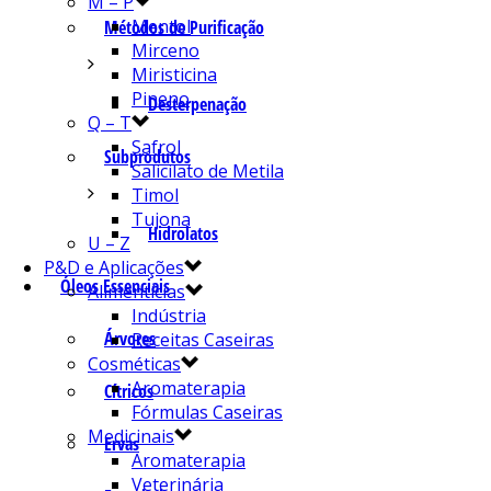
M – P
Mentol
Métodos de Purificação
Mirceno
Miristicina
Pineno
Desterpenação
Q – T
Safrol
Subprodutos
Salicilato de Metila
Timol
Tujona
Hidrolatos
U – Z
P&D e Aplicações
Óleos Essenciais
Alimentícias
Indústria
Árvores
Receitas Caseiras
Cosméticas
Aromaterapia
Cítricos
Fórmulas Caseiras
Medicinais
Ervas
Aromaterapia
Veterinária