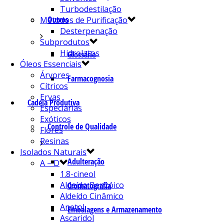
Turbodestilação
Outros
Métodos de Purificação
Desterpenação
Subprodutos
Hidrolatos
Glossário
Óleos Essenciais
Árvores
Farmacognosia
Cítricos
Ervas
Cadeia Produtiva
Especiarias
Exóticos
Controle de Qualidade
Flores
Resinas
Isolados Naturais
Adulteração
A – D
1.8-cineol
Aldeído Benzóico
Cromatografia
Aldeído Cinâmico
Anetol
Embalagens e Armazenamento
Ascaridol