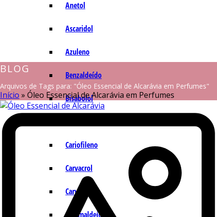
Anetol
Ascaridol
Azuleno
BLOG
Benzaldeído
Arquivos de Tags para: "Óleo Essencial de Alcarávia em Perfumes"
Início
»
Óleo Essencial de Alcarávia em Perfumes
Bisabolol
Camazuleno
Cariofileno
Carvacrol
Carvona
Cinamaldeído