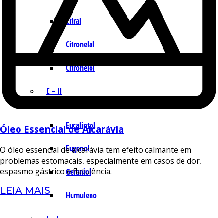
Citral
Citronelal
Citronelol
E – H
Eucaliptol
Óleo Essencial de Alcarávia
Eugenol
O óleo essencial de alcarávia tem efeito calmante em
problemas estomacais, especialmente em casos de dor,
espasmo gástrico e flatulência.
Geraniol
LEIA MAIS
Humuleno