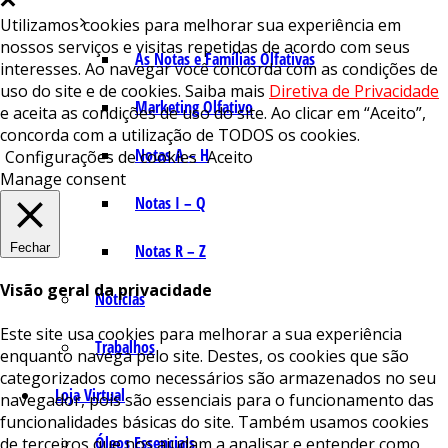
Utilizamos cookies para melhorar sua experiência em
nossos serviços e visitas repetidas de acordo com seus
As Notas e Famílias Olfativas
interesses. Ao navegar você concorda com as condições de
uso do site e de cookies. Saiba mais
Diretiva de Privacidade
Marketing Olfativo
e aceita as condições de uso do site. Ao clicar em “Aceito”,
concorda com a utilização de TODOS os cookies.
Notas A – H
Configurações de cookies
Aceito
Manage consent
Notas I – Q
Fechar
Notas R – Z
Visão geral da privacidade
Notícias
Este site usa cookies para melhorar a sua experiência
Trabalhos
enquanto navega pelo site. Destes, os cookies que são
categorizados como necessários são armazenados no seu
Loja Virtual
navegador, pois são essenciais para o funcionamento das
funcionalidades básicas do site. Também usamos cookies
Óleos Essenciais
de terceiros que nos ajudam a analisar e entender como