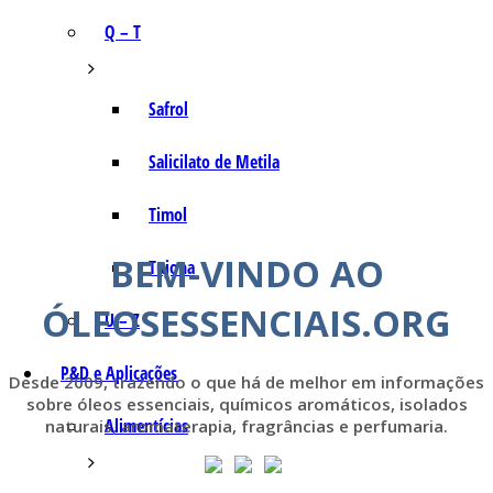
Q – T
Safrol
Salicilato de Metila
Timol
BEM-VINDO AO
Tujona
ÓLEOSESSENCIAIS.ORG
U – Z
P&D e Aplicações
Desde 2009, trazendo o que há de melhor em informações
sobre óleos essenciais, químicos aromáticos, isolados
Alimentícias
naturais, aromaterapia, fragrâncias e perfumaria.