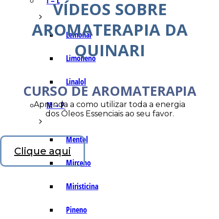
I – L
VÍDEOS SOBRE
AROMATERAPIA DA
Lemonal
QUINARI
Limoneno
Linalol
CURSO DE AROMATERAPIA
Aprenda a como utilizar toda a energia
M – P
dos Óleos Essenciais ao seu favor.
Mentol
Clique aqui
Mirceno
Miristicina
Pineno