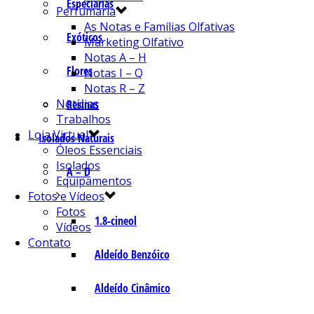
Especiarias
Perfumaria
As Notas e Famílias Olfativas
Exóticos
Marketing Olfativo
Notas A – H
Flores
Notas I – Q
Notas R – Z
Notícias
Resinas
Trabalhos
Loja Virtual
Isolados Naturais
Óleos Essenciais
Isolados
A – D
Equipamentos
Fotos e Vídeos
Fotos
1.8-cineol
Vídeos
Contato
Aldeído Benzóico
Aldeído Cinâmico