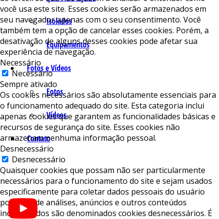
você usa este site. Esses cookies serão armazenados em
seu navegador apenas com o seu consentimento. Você
Isolados
também tem a opção de cancelar esses cookies. Porém, a
desativação de alguns desses cookies pode afetar sua
Equipamentos
experiência de navegação.
Necessário
Fotos e Vídeos
Necessário
Sempre ativado
Fotos
Os cookies necessários são absolutamente essenciais para
o funcionamento adequado do site. Esta categoria inclui
Vídeos
apenas cookies que garantem as funcionalidades básicas e
recursos de segurança do site. Esses cookies não
armazenam nenhuma informação pessoal.
Contato
Desnecessário
Desnecessário
Quaisquer cookies que possam não ser particularmente
necessários para o funcionamento do site e sejam usados ​​
especificamente para coletar dados pessoais do usuário
por meio de análises, anúncios e outros conteúdos
incorporados são denominados cookies desnecessários. É