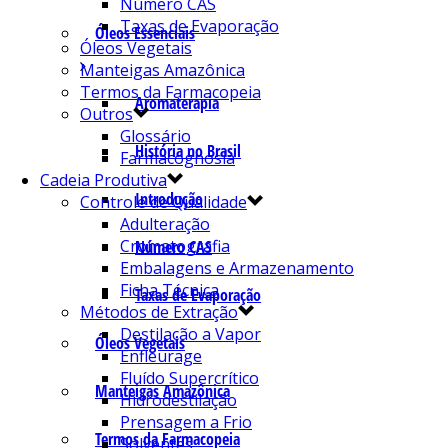
Número CAS
Taxas de Evaporação
Óleos Essenciais
Óleos Vegetais
Manteigas Amazônica
Termos da Farmacopeia
Aromaterapia
Outros
Glossário
História no Brasil
Farmacognosia
Cadeia Produtiva
Introdução
Controle de Qualidade
Adulteração
Cromatografia
Número CAS
Embalagens e Armazenamento
Ficha Técnica
Taxas de Evaporação
Métodos de Extração
Destilação a Vapor
Óleos Vegetais
Enfleurage
Fluído Supercrítico
Manteigas Amazônica
Hidrodestilação
Prensagem a Frio
Termos da Farmacopeia
Solventes