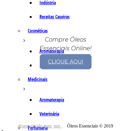
Indústria
Receitas Caseiras
Cosméticas
Compre Óleos
Essenciais Online!
Aromaterapia
CLIQUE AQUI
Fórmulas Caseiras
Medicinais
Aromaterapia
Veterinária
desenvolvido com
por
Óleos Essenciais © 2019
Perfumaria