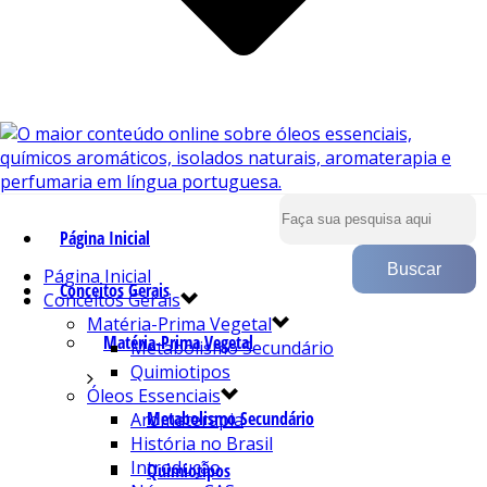
Página Inicial
Página Inicial
Conceitos Gerais
Conceitos Gerais
Matéria-Prima Vegetal
Matéria-Prima Vegetal
Metabolismo Secundário
Quimiotipos
Óleos Essenciais
Metabolismo Secundário
Aromaterapia
História no Brasil
Introdução
Quimiotipos