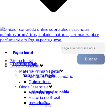
Página Inicial
Página Inicial
Conceitos Gerais
Conceitos Gerais
Matéria-Prima Vegetal
Matéria-Prima Vegetal
Metabolismo Secundário
Quimiotipos
Óleos Essenciais
Metabolismo Secundário
Aromaterapia
História no Brasil
Introdução
Quimiotipos