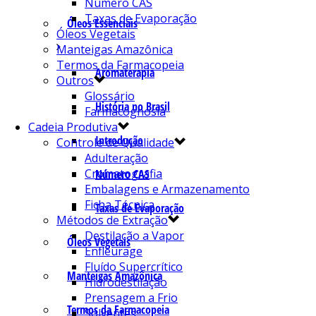
Número CAS
Taxas de Evaporação
Óleos Essenciais
Óleos Vegetais
Manteigas Amazônica
Termos da Farmacopeia
Aromaterapia
Outros
Glossário
História no Brasil
Farmacognosia
Cadeia Produtiva
Introdução
Controle de Qualidade
Adulteração
Cromatografia
Número CAS
Embalagens e Armazenamento
Ficha Técnica
Taxas de Evaporação
Métodos de Extração
Destilação a Vapor
Óleos Vegetais
Enfleurage
Fluído Supercrítico
Manteigas Amazônica
Hidrodestilação
Prensagem a Frio
Termos da Farmacopeia
Solventes