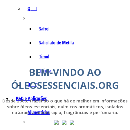
Q – T
Safrol
Salicilato de Metila
Timol
BEM-VINDO AO
Tujona
ÓLEOSESSENCIAIS.ORG
U – Z
P&D e Aplicações
Desde 2009, trazendo o que há de melhor em informações
sobre óleos essenciais, químicos aromáticos, isolados
Alimentícias
naturais, aromaterapia, fragrâncias e perfumaria.