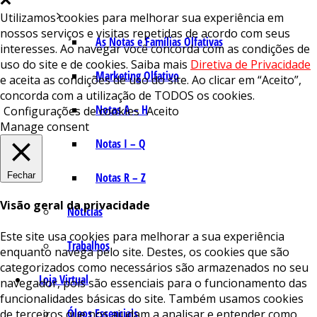
Utilizamos cookies para melhorar sua experiência em
nossos serviços e visitas repetidas de acordo com seus
As Notas e Famílias Olfativas
interesses. Ao navegar você concorda com as condições de
uso do site e de cookies. Saiba mais
Diretiva de Privacidade
Marketing Olfativo
e aceita as condições de uso do site. Ao clicar em “Aceito”,
concorda com a utilização de TODOS os cookies.
Notas A – H
Configurações de cookies
Aceito
Manage consent
Notas I – Q
Fechar
Notas R – Z
Visão geral da privacidade
Notícias
Este site usa cookies para melhorar a sua experiência
Trabalhos
enquanto navega pelo site. Destes, os cookies que são
categorizados como necessários são armazenados no seu
Loja Virtual
navegador, pois são essenciais para o funcionamento das
funcionalidades básicas do site. Também usamos cookies
Óleos Essenciais
de terceiros que nos ajudam a analisar e entender como