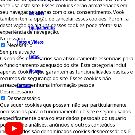
você usa este site. Esses cookies serão armazenados em
seu navegador apenas com o seu consentimento. Você
Isolados
também tem a opção de cancelar esses cookies. Porém, a
desativação de alguns desses cookies pode afetar sua
Equipamentos
experiência de navegação.
Necessário
Fotos e Vídeos
Necessário
Sempre ativado
Fotos
Os cookies necessários são absolutamente essenciais para
o funcionamento adequado do site. Esta categoria inclui
Vídeos
apenas cookies que garantem as funcionalidades básicas e
recursos de segurança do site. Esses cookies não
armazenam nenhuma informação pessoal.
Contato
Desnecessário
Desnecessário
Quaisquer cookies que possam não ser particularmente
necessários para o funcionamento do site e sejam usados ​​
especificamente para coletar dados pessoais do usuário
por meio de análises, anúncios e outros conteúdos
incorporados são denominados cookies desnecessários. É