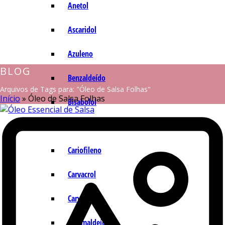
Anetol
Ascaridol
Azuleno
BLOG
Benzaldeído
Arquivos de Tags para: "Óleo de Salsa Folhas"
Início
»
Óleo de Salsa Folhas
Bisabolol
Camazuleno
Cariofileno
Carvacrol
Carvona
Cinamaldeído