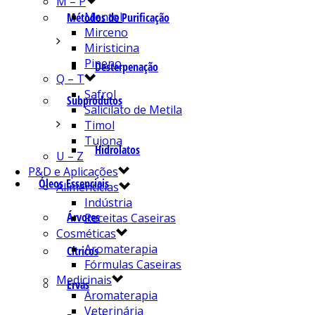
M – P
Mentol
Métodos de Purificação
Mirceno
Miristicina
Pineno
Desterpenação
Q – T
Safrol
Subprodutos
Salicilato de Metila
Timol
Tujona
Hidrolatos
U – Z
P&D e Aplicações
Óleos Essenciais
Alimentícias
Indústria
Árvores
Receitas Caseiras
Cosméticas
Aromaterapia
Cítricos
Fórmulas Caseiras
Medicinais
Ervas
Aromaterapia
Veterinária