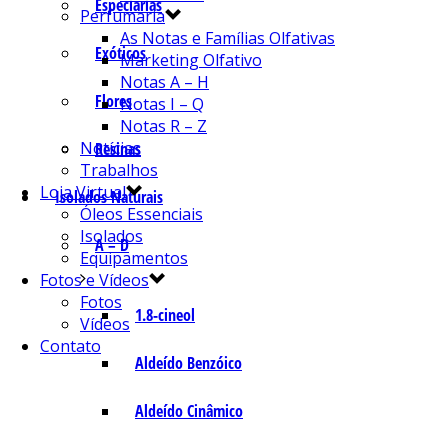
Especiarias
Perfumaria
As Notas e Famílias Olfativas
Exóticos
Marketing Olfativo
Notas A – H
Flores
Notas I – Q
Notas R – Z
Notícias
Resinas
Trabalhos
Loja Virtual
Isolados Naturais
Óleos Essenciais
Isolados
A – D
Equipamentos
Fotos e Vídeos
Fotos
1.8-cineol
Vídeos
Contato
Aldeído Benzóico
Aldeído Cinâmico