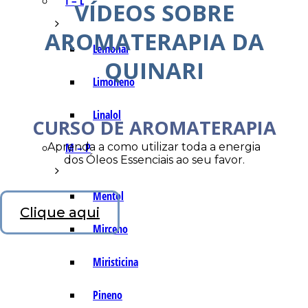
I – L
VÍDEOS SOBRE
AROMATERAPIA DA
Lemonal
QUINARI
Limoneno
Linalol
CURSO DE AROMATERAPIA
Aprenda a como utilizar toda a energia
M – P
dos Óleos Essenciais ao seu favor.
Mentol
Clique aqui
Mirceno
Miristicina
Pineno