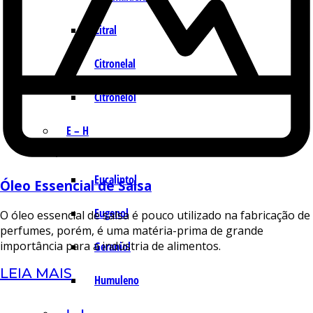
Citral
Citronelal
Citronelol
E – H
Eucaliptol
Óleo Essencial de Salsa
Eugenol
O óleo essencial de salsa é pouco utilizado na fabricação de
perfumes, porém, é uma matéria-prima de grande
importância para a indústria de alimentos.
Geraniol
LEIA MAIS
Humuleno