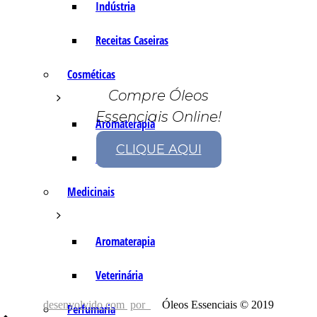
Indústria
Receitas Caseiras
Cosméticas
Compre Óleos
Essenciais Online!
Aromaterapia
CLIQUE AQUI
Fórmulas Caseiras
Medicinais
Aromaterapia
Veterinária
desenvolvido com
por
Óleos Essenciais © 2019
Perfumaria