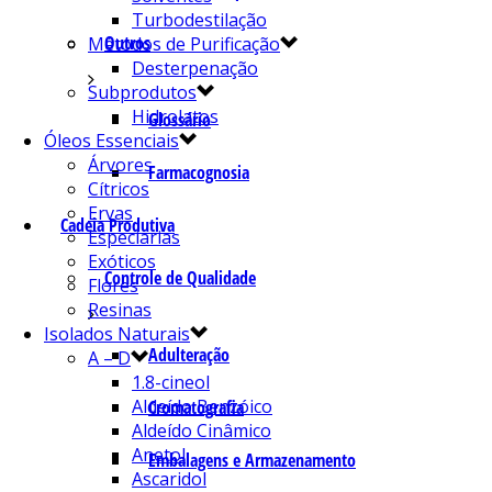
Turbodestilação
Outros
Métodos de Purificação
Desterpenação
Subprodutos
Hidrolatos
Glossário
Óleos Essenciais
Árvores
Farmacognosia
Cítricos
Ervas
Cadeia Produtiva
Especiarias
Exóticos
Controle de Qualidade
Flores
Resinas
Isolados Naturais
Adulteração
A – D
1.8-cineol
Aldeído Benzóico
Cromatografia
Aldeído Cinâmico
Anetol
Embalagens e Armazenamento
Ascaridol