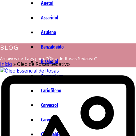
Anetol
Ascaridol
Azuleno
BLOG
Benzaldeído
Arquivos de Tags para: "Óleo de Rosas Sedativo"
Bisabolol
Início
»
Óleo de Rosas Sedativo
Camazuleno
Cariofileno
Carvacrol
Carvona
Cinamaldeído