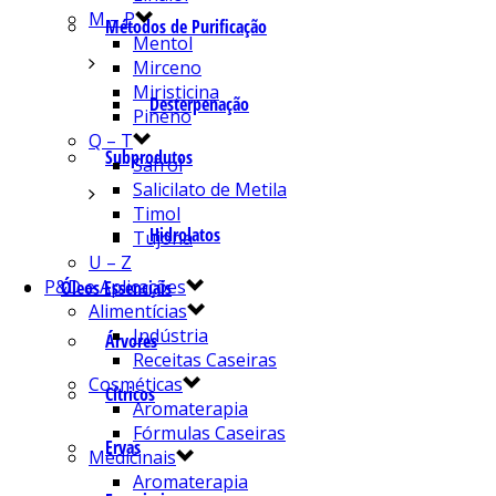
M – P
Métodos de Purificação
Mentol
Mirceno
Miristicina
Desterpenação
Pineno
Q – T
Subprodutos
Safrol
Salicilato de Metila
Timol
Hidrolatos
Tujona
U – Z
P&D e Aplicações
Óleos Essenciais
Alimentícias
Indústria
Árvores
Receitas Caseiras
Cosméticas
Cítricos
Aromaterapia
Fórmulas Caseiras
Ervas
Medicinais
Aromaterapia