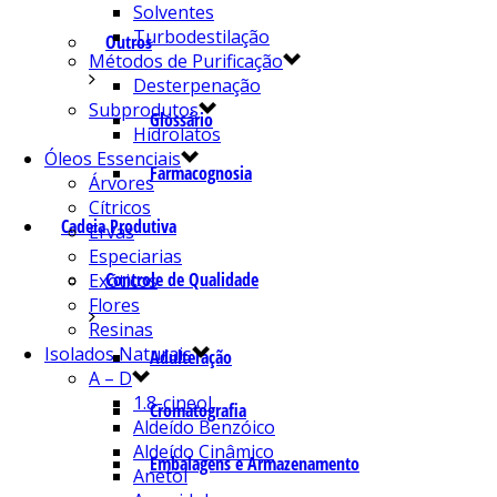
Solventes
Turbodestilação
Outros
Métodos de Purificação
Desterpenação
Subprodutos
Glossário
Hidrolatos
Óleos Essenciais
Farmacognosia
Árvores
Cítricos
Cadeia Produtiva
Ervas
Especiarias
Controle de Qualidade
Exóticos
Flores
Resinas
Isolados Naturais
Adulteração
A – D
1.8-cineol
Cromatografia
Aldeído Benzóico
Aldeído Cinâmico
Embalagens e Armazenamento
Anetol