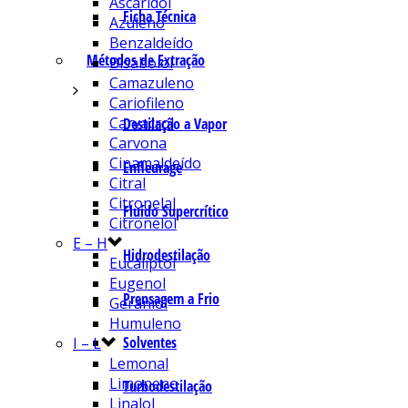
Ascaridol
Ficha Técnica
Azuleno
Benzaldeído
Métodos de Extração
Bisabolol
Camazuleno
Cariofileno
Carvacrol
Destilação a Vapor
Carvona
Cinamaldeído
Enfleurage
Citral
Citronelal
Fluído Supercrítico
Citronelol
E – H
Hidrodestilação
Eucaliptol
Eugenol
Prensagem a Frio
Geraniol
Humuleno
Solventes
I – L
Lemonal
Limoneno
Turbodestilação
Linalol