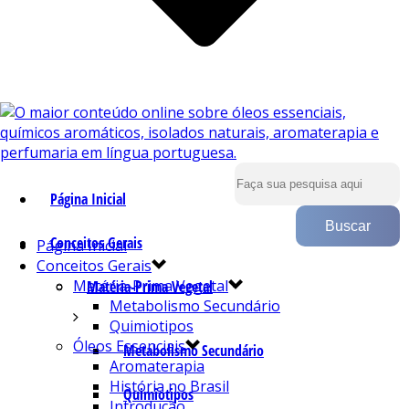
Página Inicial
Conceitos Gerais
Página Inicial
Conceitos Gerais
Matéria-Prima Vegetal
Matéria-Prima Vegetal
Metabolismo Secundário
Quimiotipos
Óleos Essenciais
Metabolismo Secundário
Aromaterapia
História no Brasil
Quimiotipos
Introdução