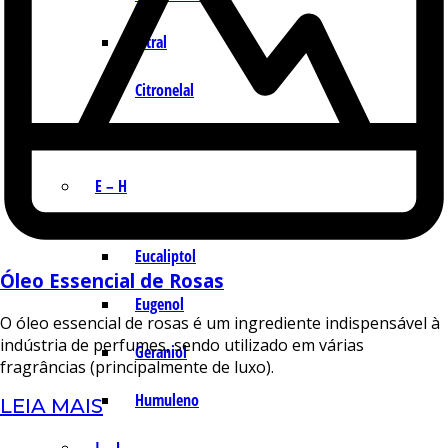
Citral
Citronelal
Citronelol
E – H
Eucaliptol
Óleo Essencial de Rosas
Eugenol
O óleo essencial de rosas é um ingrediente indispensável à
indústria de perfumes, sendo utilizado em várias
Geraniol
fragrâncias (principalmente de luxo).
Humuleno
LEIA MAIS