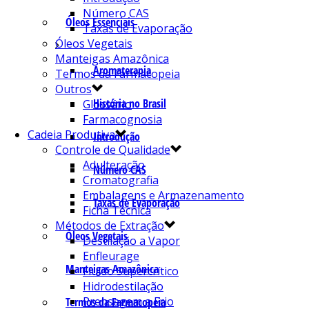
Número CAS
Óleos Essenciais
Taxas de Evaporação
Óleos Vegetais
Manteigas Amazônica
Aromaterapia
Termos da Farmacopeia
Outros
História no Brasil
Glossário
Farmacognosia
Cadeia Produtiva
Introdução
Controle de Qualidade
Adulteração
Número CAS
Cromatografia
Embalagens e Armazenamento
Taxas de Evaporação
Ficha Técnica
Métodos de Extração
Óleos Vegetais
Destilação a Vapor
Enfleurage
Manteigas Amazônica
Fluído Supercrítico
Hidrodestilação
Prensagem a Frio
Termos da Farmacopeia