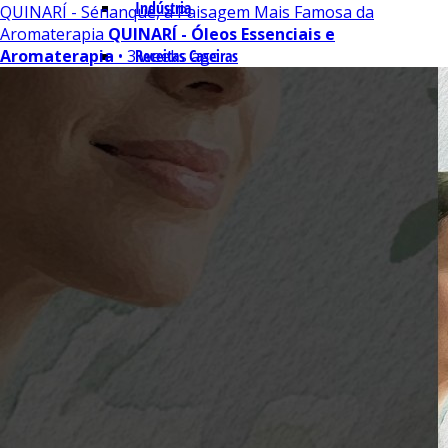
Indústria
QUINARÍ - Sénanque, a Paisagem Mais Famosa da
Aromaterapia
QUINARÍ - Óleos Essenciais e
Aromaterapia
• 3 weeks ago
Receitas Caseiras
Cosméticas
Aromaterapia
Fórmulas Caseiras
Medicinais
Aromaterapia
Veterinária
Perfumaria