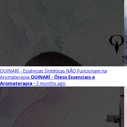
QUINARÍ - Essências Sintéticas NÃO Funcionam na
Aromaterapia
QUINARÍ - Óleos Essenciais e
Aromaterapia
• 3 months ago