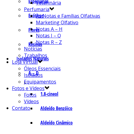
Especiarias
Veterinária
Perfumaria
Exóticos
As Notas e Famílias Olfativas
Marketing Olfativo
Notas A – H
Flores
Notas I – Q
Notas R – Z
Resinas
Notícias
Trabalhos
Isolados Naturais
Loja Virtual
Óleos Essenciais
A – D
Isolados
Equipamentos
Fotos e Vídeos
1.8-cineol
Fotos
Vídeos
Contato
Aldeído Benzóico
Aldeído Cinâmico