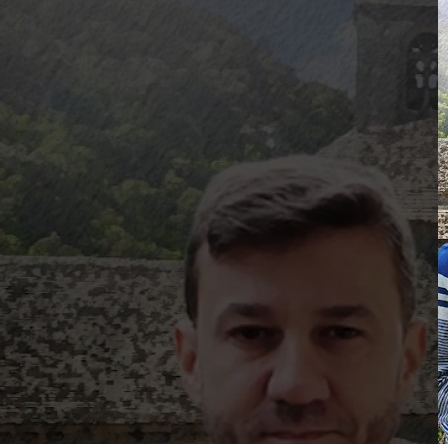
Q – T
Safrol
Salicilato de Metila
Timol
Tujona
U – Z
P&D e Aplicações
Alimentícias