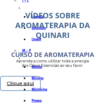
I – L
VÍDEOS SOBRE
Lemonal
AROMATERAPIA DA
Limoneno
QUINARI
Linalol
M – P
CURSO DE AROMATERAPIA
Aprenda a como utilizar toda a energia
dos Óleos Essenciais ao seu favor.
Mentol
Mirceno
Clique aqui
Miristicina
Pineno