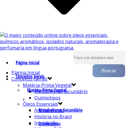
Página Inicial
Página Inicial
Conceitos Gerais
Conceitos Gerais
Matéria-Prima Vegetal
Matéria-Prima Vegetal
Metabolismo Secundário
Quimiotipos
Óleos Essenciais
Metabolismo Secundário
Aromaterapia
História no Brasil
Introdução
Quimiotipos