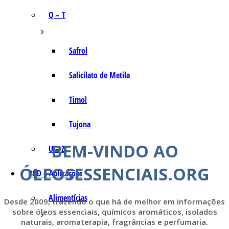
Q – T
Safrol
Salicilato de Metila
Timol
Tujona
BEM-VINDO AO
U – Z
ÓLEOSESSENCIAIS.ORG
P&D e Aplicações
Alimentícias
Desde 2009, trazendo o que há de melhor em informações
sobre óleos essenciais, químicos aromáticos, isolados
naturais, aromaterapia, fragrâncias e perfumaria.