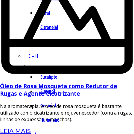
Citral
Citronelal
Citronelol
E – H
Eucaliptol
Óleo de Rosa Mosqueta como Redutor de
Eugenol
Rugas e Agente Cicatrizante
Geraniol
Na aromaterapia, o óleo de rosa mosqueta é bastante
utilizado como cicatrizante e rejuvenescedor (contra rugas,
linhas de expressão e manchas).
Humuleno
LEIA MAIS