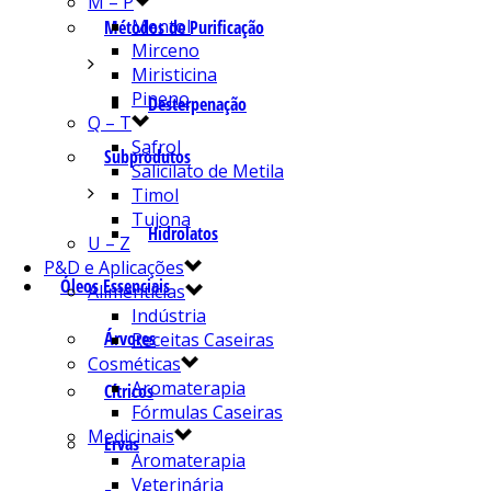
M – P
Mentol
Métodos de Purificação
Mirceno
Miristicina
Pineno
Desterpenação
Q – T
Safrol
Subprodutos
Salicilato de Metila
Timol
Tujona
Hidrolatos
U – Z
P&D e Aplicações
Óleos Essenciais
Alimentícias
Indústria
Árvores
Receitas Caseiras
Cosméticas
Aromaterapia
Cítricos
Fórmulas Caseiras
Medicinais
Ervas
Aromaterapia
Veterinária