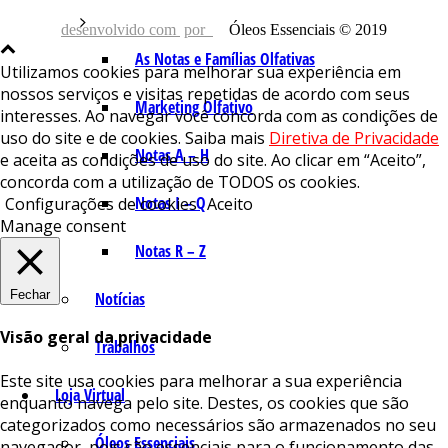
desenvolvido com
por
Óleos Essenciais © 2019
As Notas e Famílias Olfativas
Utilizamos cookies para melhorar sua experiência em
nossos serviços e visitas repetidas de acordo com seus
Marketing Olfativo
interesses. Ao navegar você concorda com as condições de
uso do site e de cookies. Saiba mais
Diretiva de Privacidade
Notas A – H
e aceita as condições de uso do site. Ao clicar em “Aceito”,
concorda com a utilização de TODOS os cookies.
Notas I – Q
Configurações de cookies
Aceito
Manage consent
Notas R – Z
Fechar
Notícias
Visão geral da privacidade
Trabalhos
Este site usa cookies para melhorar a sua experiência
Loja Virtual
enquanto navega pelo site. Destes, os cookies que são
categorizados como necessários são armazenados no seu
Óleos Essenciais
navegador, pois são essenciais para o funcionamento das