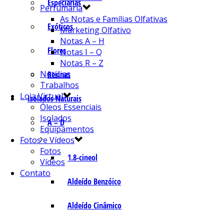
Especiarias
Perfumaria
As Notas e Famílias Olfativas
Exóticos
Marketing Olfativo
Notas A – H
Flores
Notas I – Q
Notas R – Z
Notícias
Resinas
Trabalhos
Loja Virtual
Isolados Naturais
Óleos Essenciais
Isolados
A – D
Equipamentos
Fotos e Vídeos
Fotos
1.8-cineol
Vídeos
Contato
Aldeído Benzóico
Aldeído Cinâmico