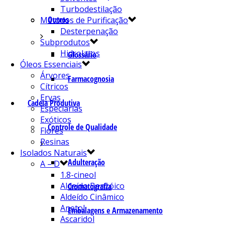
Turbodestilação
Outros
Métodos de Purificação
Desterpenação
Subprodutos
Hidrolatos
Glossário
Óleos Essenciais
Árvores
Farmacognosia
Cítricos
Ervas
Cadeia Produtiva
Especiarias
Exóticos
Controle de Qualidade
Flores
Resinas
Isolados Naturais
Adulteração
A – D
1.8-cineol
Aldeído Benzóico
Cromatografia
Aldeído Cinâmico
Anetol
Embalagens e Armazenamento
Ascaridol