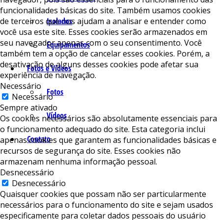
funcionalidades básicas do site. Também usamos cookies
de terceiros que nos ajudam a analisar e entender como
Isolados
você usa este site. Esses cookies serão armazenados em
seu navegador apenas com o seu consentimento. Você
Equipamentos
também tem a opção de cancelar esses cookies. Porém, a
desativação de alguns desses cookies pode afetar sua
Fotos e Vídeos
experiência de navegação.
Necessário
Fotos
Necessário
Sempre ativado
Vídeos
Os cookies necessários são absolutamente essenciais para
o funcionamento adequado do site. Esta categoria inclui
Contato
apenas cookies que garantem as funcionalidades básicas e
recursos de segurança do site. Esses cookies não
armazenam nenhuma informação pessoal.
Desnecessário
Desnecessário
Quaisquer cookies que possam não ser particularmente
necessários para o funcionamento do site e sejam usados ​​
especificamente para coletar dados pessoais do usuário