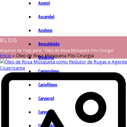
Anetol
Ascaridol
Azuleno
BLOG
Benzaldeído
Arquivos de Tags para: "Óleo de Rosa Mosqueta Pós Cirurgia"
Início
»
Óleo de Rosa Mosqueta Pós Cirurgia
Bisabolol
Camazuleno
Cariofileno
Carvacrol
Carvona
Cinamaldeído