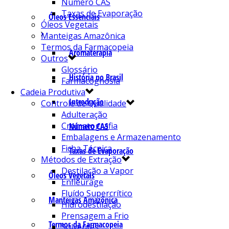
Número CAS
Taxas de Evaporação
Óleos Essenciais
Óleos Vegetais
Manteigas Amazônica
Termos da Farmacopeia
Aromaterapia
Outros
Glossário
História no Brasil
Farmacognosia
Cadeia Produtiva
Introdução
Controle de Qualidade
Adulteração
Cromatografia
Número CAS
Embalagens e Armazenamento
Ficha Técnica
Taxas de Evaporação
Métodos de Extração
Destilação a Vapor
Óleos Vegetais
Enfleurage
Fluído Supercrítico
Manteigas Amazônica
Hidrodestilação
Prensagem a Frio
Termos da Farmacopeia
Solventes