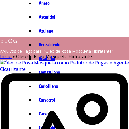
Anetol
Ascaridol
Azuleno
BLOG
Benzaldeído
Arquivos de Tags para: "Óleo de Rosa Mosqueta Hidratante"
Início
»
Óleo de Rosa Mosqueta Hidratante
Bisabolol
Camazuleno
Cariofileno
Carvacrol
Carvona
Cinamaldeído