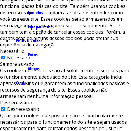
funcionalidades básicas do site. Também usamos cookies
de terceiros que nos ajudam a analisar e entender como
Isolados
você usa este site. Esses cookies serão armazenados em
seu navegador apenas com o seu consentimento. Você
Equipamentos
também tem a opção de cancelar esses cookies. Porém, a
desativação de alguns desses cookies pode afetar sua
Fotos e Vídeos
experiência de navegação.
Necessário
Fotos
Necessário
Sempre ativado
Vídeos
Os cookies necessários são absolutamente essenciais para
o funcionamento adequado do site. Esta categoria inclui
Contato
apenas cookies que garantem as funcionalidades básicas e
recursos de segurança do site. Esses cookies não
armazenam nenhuma informação pessoal.
Desnecessário
Desnecessário
Quaisquer cookies que possam não ser particularmente
necessários para o funcionamento do site e sejam usados ​​
especificamente para coletar dados pessoais do usuário