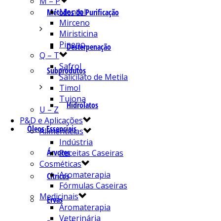
M – P
Mentol
Métodos de Purificação
Mirceno
Miristicina
Pineno
Desterpenação
Q – T
Safrol
Subprodutos
Salicilato de Metila
Timol
Tujona
Hidrolatos
U – Z
P&D e Aplicações
Óleos Essenciais
Alimentícias
Indústria
Árvores
Receitas Caseiras
Cosméticas
Aromaterapia
Cítricos
Fórmulas Caseiras
Medicinais
Ervas
Aromaterapia
Veterinária