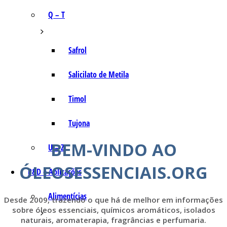
Q – T
Safrol
Salicilato de Metila
Timol
Tujona
BEM-VINDO AO
U – Z
ÓLEOSESSENCIAIS.ORG
P&D e Aplicações
Alimentícias
Desde 2009, trazendo o que há de melhor em informações
sobre óleos essenciais, químicos aromáticos, isolados
naturais, aromaterapia, fragrâncias e perfumaria.