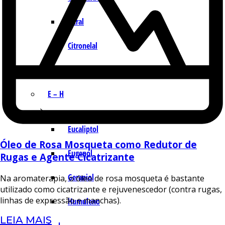
Citral
Citronelal
Citronelol
E – H
Eucaliptol
Óleo de Rosa Mosqueta como Redutor de
Eugenol
Rugas e Agente Cicatrizante
Geraniol
Na aromaterapia, o óleo de rosa mosqueta é bastante
utilizado como cicatrizante e rejuvenescedor (contra rugas,
linhas de expressão e manchas).
Humuleno
LEIA MAIS