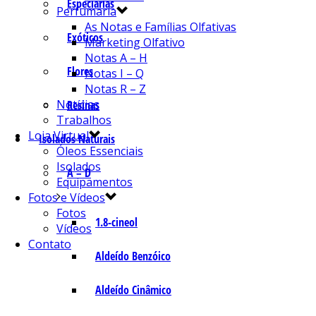
Especiarias
Perfumaria
As Notas e Famílias Olfativas
Exóticos
Marketing Olfativo
Notas A – H
Flores
Notas I – Q
Notas R – Z
Notícias
Resinas
Trabalhos
Loja Virtual
Isolados Naturais
Óleos Essenciais
Isolados
A – D
Equipamentos
Fotos e Vídeos
Fotos
1.8-cineol
Vídeos
Contato
Aldeído Benzóico
Aldeído Cinâmico