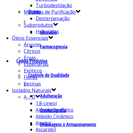
Turbodestilação
Outros
Métodos de Purificação
Desterpenação
Subprodutos
Hidrolatos
Glossário
Óleos Essenciais
Árvores
Farmacognosia
Cítricos
Ervas
Cadeia Produtiva
Especiarias
Exóticos
Controle de Qualidade
Flores
Resinas
Isolados Naturais
Adulteração
A – D
1.8-cineol
Aldeído Benzóico
Cromatografia
Aldeído Cinâmico
Anetol
Embalagens e Armazenamento
Ascaridol