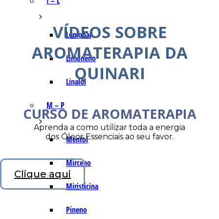
I – L
VÍDEOS SOBRE
Lemonal
AROMATERAPIA DA
Limoneno
QUINARI
Linalol
M – P
CURSO DE AROMATERAPIA
Aprenda a como utilizar toda a energia
dos Óleos Essenciais ao seu favor.
Mentol
Mirceno
Clique aqui
Miristicina
Pineno