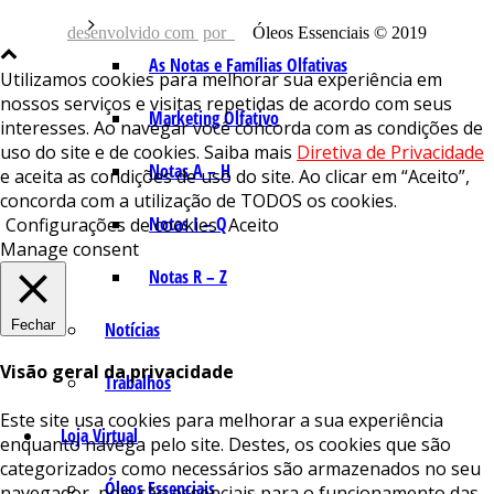
desenvolvido com
por
Óleos Essenciais © 2019
As Notas e Famílias Olfativas
Utilizamos cookies para melhorar sua experiência em
nossos serviços e visitas repetidas de acordo com seus
Marketing Olfativo
interesses. Ao navegar você concorda com as condições de
uso do site e de cookies. Saiba mais
Diretiva de Privacidade
Notas A – H
e aceita as condições de uso do site. Ao clicar em “Aceito”,
concorda com a utilização de TODOS os cookies.
Notas I – Q
Configurações de cookies
Aceito
Manage consent
Notas R – Z
Fechar
Notícias
Visão geral da privacidade
Trabalhos
Este site usa cookies para melhorar a sua experiência
Loja Virtual
enquanto navega pelo site. Destes, os cookies que são
categorizados como necessários são armazenados no seu
Óleos Essenciais
navegador, pois são essenciais para o funcionamento das