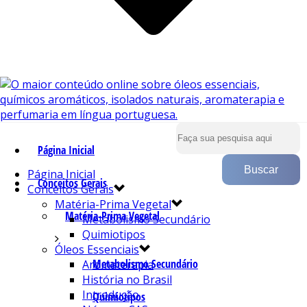
Página Inicial
Página Inicial
Conceitos Gerais
Conceitos Gerais
Matéria-Prima Vegetal
Matéria-Prima Vegetal
Metabolismo Secundário
Quimiotipos
Óleos Essenciais
Metabolismo Secundário
Aromaterapia
História no Brasil
Introdução
Quimiotipos