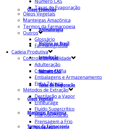
Número CAS
Taxas de Evaporação
Óleos Essenciais
Óleos Vegetais
Manteigas Amazônica
Termos da Farmacopeia
Aromaterapia
Outros
Glossário
História no Brasil
Farmacognosia
Cadeia Produtiva
Introdução
Controle de Qualidade
Adulteração
Cromatografia
Número CAS
Embalagens e Armazenamento
Ficha Técnica
Taxas de Evaporação
Métodos de Extração
Destilação a Vapor
Óleos Vegetais
Enfleurage
Fluído Supercrítico
Manteigas Amazônica
Hidrodestilação
Prensagem a Frio
Termos da Farmacopeia
Solventes