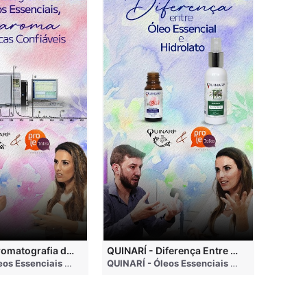
QUINARÍ - Cromatografia de Óleos Essenciais, ABRAROMA e Marcas Confiáveis
QUINARÍ - Diferença Entre Óleo Essencial e Hidrolato
nths ago
QUINARÍ - Óleos Essenciais e Aromaterapia
• 3 months ago
QUINARÍ - Óleos Essenciais e Aromaterapia
•