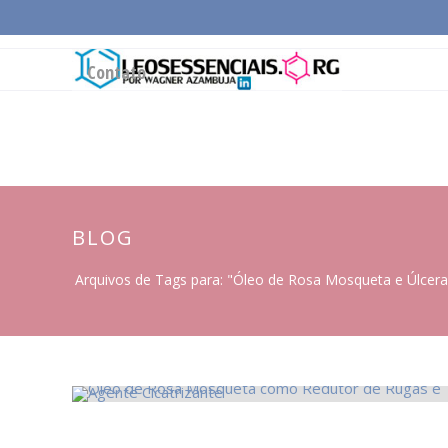
Página Inicial
Conceitos Gerais
Cadeia Pro
Contato
BLOG
Arquivos de Tags para: "Óleo de Rosa Mosqueta e Úlcera