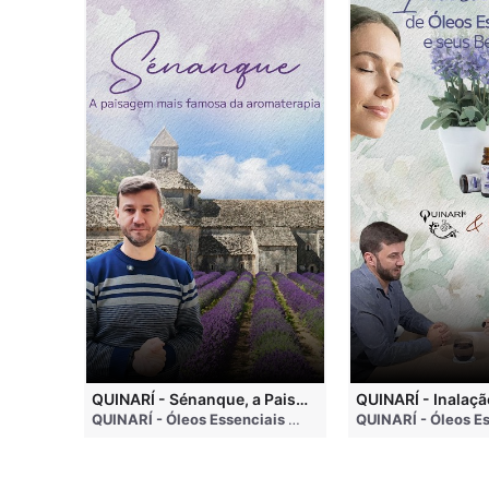
QUINARI - Métodos de Extração de Óleos Essenciais
QUINARÍ - Sénanque, a Paisagem Mais Famosa da Aromaterapia
QUINARÍ - Óleos Essenciais e Aromaterapia
• 4 months ago
QUINARÍ - Óleos Essenciais e Aromaterapia
• 3 weeks a