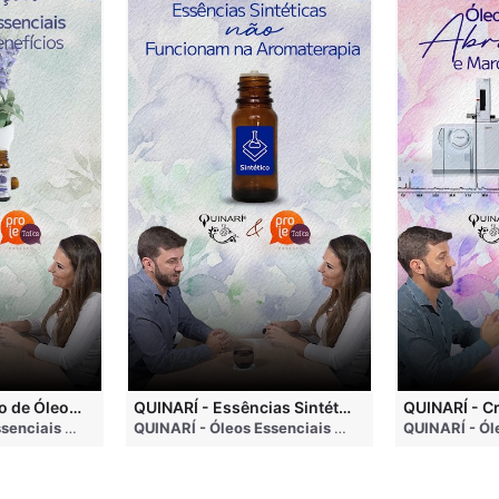
QUINARÍ - Inalação de Óleos Essenciais e Seus Benefícios
QUINARÍ - Essências Sintéticas NÃO Funcionam na Aromaterapia
go
QUINARÍ - Óleos Essenciais e Aromaterapia
• 3 months ago
QUINARÍ - Óleos Essenciais e Aromaterapia
• 3 mo