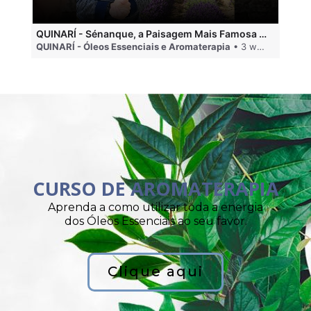
QUINARÍ - Sénanque, a Paisagem Mais Famosa da Aromaterapia
QUINARÍ - Óleos Essenciais e Aromaterapia
• 3 weeks ago
QU
CURSO DE AROMATERAPIA
Aprenda a como utilizar toda a energia
dos Óleos Essenciais ao seu favor.
Clique aqui