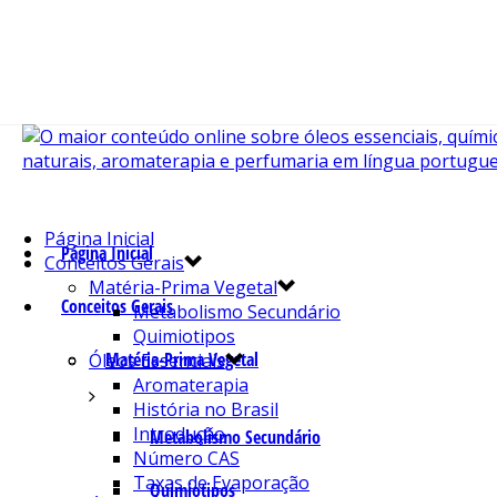
Página Inicial
Página Inicial
Conceitos Gerais
Matéria-Prima Vegetal
Conceitos Gerais
Metabolismo Secundário
Quimiotipos
Matéria-Prima Vegetal
Óleos Essenciais
Aromaterapia
História no Brasil
Introdução
Metabolismo Secundário
Número CAS
Taxas de Evaporação
Quimiotipos