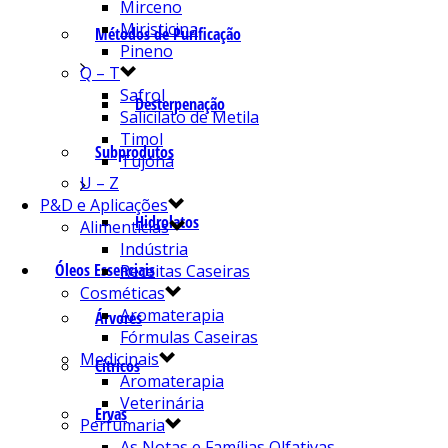
Mirceno
Miristicina
Métodos de Purificação
Pineno
Q – T
Safrol
Desterpenação
Salicilato de Metila
Timol
Subprodutos
Tujona
U – Z
P&D e Aplicações
Hidrolatos
Alimentícias
Indústria
Óleos Essenciais
Receitas Caseiras
Cosméticas
Aromaterapia
Árvores
Fórmulas Caseiras
Medicinais
Cítricos
Aromaterapia
Veterinária
Ervas
Perfumaria
As Notas e Famílias Olfativas