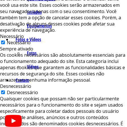
você usa este site. Esses cookies serão armazenados em
seu navegador apenas com o seu consentimento. Você
Isolados
também tem a opção de cancelar esses cookies. Porém, a
desativação de alguns desses cookies pode afetar sua
Equipamentos
experiência de navegação.
Necessário
Fotos e Vídeos
Necessário
Sempre ativado
Fotos
Os cookies necessários são absolutamente essenciais para
o funcionamento adequado do site. Esta categoria inclui
Vídeos
apenas cookies que garantem as funcionalidades básicas e
recursos de segurança do site. Esses cookies não
armazenam nenhuma informação pessoal.
Contato
Desnecessário
Desnecessário
Quaisquer cookies que possam não ser particularmente
necessários para o funcionamento do site e sejam usados ​​
especificamente para coletar dados pessoais do usuário
por meio de análises, anúncios e outros conteúdos
incorporados são denominados cookies desnecessários. É