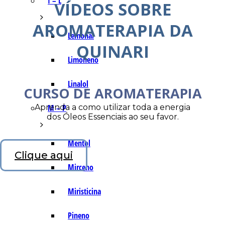
I – L
VÍDEOS SOBRE
AROMATERAPIA DA
Lemonal
QUINARI
Limoneno
Linalol
CURSO DE AROMATERAPIA
Aprenda a como utilizar toda a energia
M – P
dos Óleos Essenciais ao seu favor.
Mentol
Clique aqui
Mirceno
Miristicina
Pineno