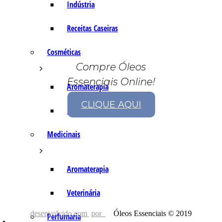
Indústria
Receitas Caseiras
Cosméticas
Compre Óleos
Essenciais Online!
Aromaterapia
CLIQUE AQUI
Fórmulas Caseiras
Medicinais
Aromaterapia
Veterinária
desenvolvido com
por
Óleos Essenciais © 2019
Perfumaria