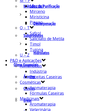
M – P
Mentol
Métodos de Purificação
Mirceno
Miristicina
Pineno
Desterpenação
Q – T
Safrol
Subprodutos
Salicilato de Metila
Timol
Tujona
Hidrolatos
U – Z
P&D e Aplicações
Óleos Essenciais
Alimentícias
Indústria
Árvores
Receitas Caseiras
Cosméticas
Aromaterapia
Cítricos
Fórmulas Caseiras
Medicinais
Ervas
Aromaterapia
Veterinária