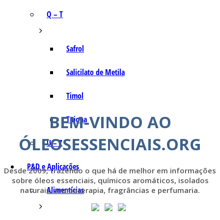
Q – T
Safrol
Salicilato de Metila
Timol
BEM-VINDO AO
Tujona
ÓLEOSESSENCIAIS.ORG
U – Z
P&D e Aplicações
Desde 2009, trazendo o que há de melhor em informações
sobre óleos essenciais, químicos aromáticos, isolados
Alimentícias
naturais, aromaterapia, fragrâncias e perfumaria.