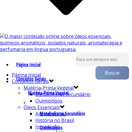
Página Inicial
Página Inicial
Conceitos Gerais
Conceitos Gerais
Matéria-Prima Vegetal
Matéria-Prima Vegetal
Metabolismo Secundário
Quimiotipos
Óleos Essenciais
Metabolismo Secundário
Aromaterapia
História no Brasil
Introdução
Quimiotipos