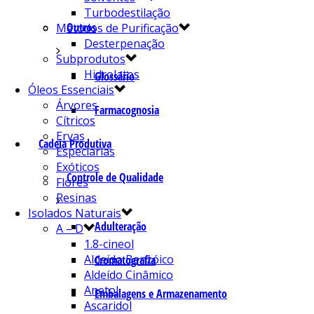
Turbodestilação
Outros
Métodos de Purificação
Desterpenação
Subprodutos
Hidrolatos
Glossário
Óleos Essenciais
Árvores
Farmacognosia
Cítricos
Ervas
Cadeia Produtiva
Especiarias
Exóticos
Controle de Qualidade
Flores
Resinas
Isolados Naturais
Adulteração
A – D
1.8-cineol
Aldeído Benzóico
Cromatografia
Aldeído Cinâmico
Anetol
Embalagens e Armazenamento
Ascaridol