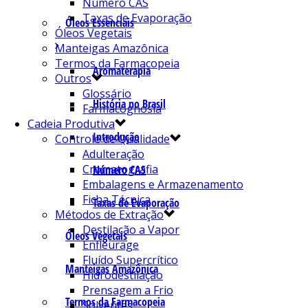
Número CAS
Taxas de Evaporação
Óleos Essenciais
Óleos Vegetais
Manteigas Amazônica
Termos da Farmacopeia
Aromaterapia
Outros
Glossário
História no Brasil
Farmacognosia
Cadeia Produtiva
Introdução
Controle de Qualidade
Adulteração
Cromatografia
Número CAS
Embalagens e Armazenamento
Ficha Técnica
Taxas de Evaporação
Métodos de Extração
Destilação a Vapor
Óleos Vegetais
Enfleurage
Fluído Supercrítico
Manteigas Amazônica
Hidrodestilação
Prensagem a Frio
Termos da Farmacopeia
Solventes