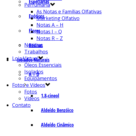
Especiarias
Perfumaria
As Notas e Famílias Olfativas
Exóticos
Marketing Olfativo
Notas A – H
Flores
Notas I – Q
Notas R – Z
Notícias
Resinas
Trabalhos
Loja Virtual
Isolados Naturais
Óleos Essenciais
Isolados
A – D
Equipamentos
Fotos e Vídeos
Fotos
1.8-cineol
Vídeos
Contato
Aldeído Benzóico
Aldeído Cinâmico