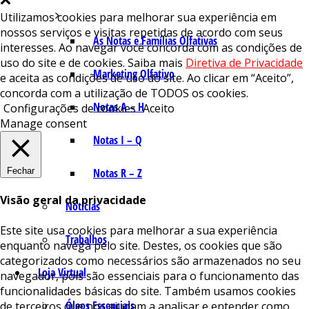
Utilizamos cookies para melhorar sua experiência em
nossos serviços e visitas repetidas de acordo com seus
As Notas e Famílias Olfativas
interesses. Ao navegar você concorda com as condições de
uso do site e de cookies. Saiba mais
Diretiva de Privacidade
Marketing Olfativo
e aceita as condições de uso do site. Ao clicar em “Aceito”,
concorda com a utilização de TODOS os cookies.
Notas A – H
Configurações de cookies
Aceito
Manage consent
Notas I – Q
Fechar
Notas R – Z
Visão geral da privacidade
Notícias
Este site usa cookies para melhorar a sua experiência
Trabalhos
enquanto navega pelo site. Destes, os cookies que são
categorizados como necessários são armazenados no seu
Loja Virtual
navegador, pois são essenciais para o funcionamento das
funcionalidades básicas do site. Também usamos cookies
Óleos Essenciais
de terceiros que nos ajudam a analisar e entender como