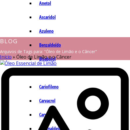
Anetol
Ascaridol
Azuleno
BLOG
Benzaldeído
Arquivos de Tags para: "Óleo de Limão e o Câncer"
Início
»
Óleo de Limão e o Câncer
Bisabolol
Camazuleno
Cariofileno
Carvacrol
Carvona
Cinamaldeído