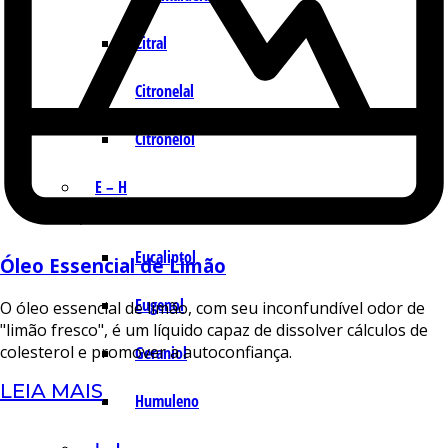
Citral
Citronelal
Citronelol
E – H
Eucaliptol
Óleo Essencial de Limão
Eugenol
O óleo essencial de limão, com seu inconfundível odor de
"limão fresco", é um líquido capaz de dissolver cálculos de
colesterol e promover a autoconfiança.
Geraniol
LEIA MAIS
Humuleno