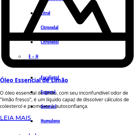
Citral
Citronelal
Citronelol
E – H
Eucaliptol
Óleo Essencial de Limão
Eugenol
O óleo essencial de limão, com seu inconfundível odor de
"limão fresco", é um líquido capaz de dissolver cálculos de
colesterol e promover a autoconfiança.
Geraniol
LEIA MAIS
Humuleno