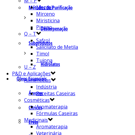
M – P
Mentol
Métodos de Purificação
Mirceno
Miristicina
Pineno
Desterpenação
Q – T
Safrol
Subprodutos
Salicilato de Metila
Timol
Tujona
Hidrolatos
U – Z
P&D e Aplicações
Óleos Essenciais
Alimentícias
Indústria
Árvores
Receitas Caseiras
Cosméticas
Aromaterapia
Cítricos
Fórmulas Caseiras
Medicinais
Ervas
Aromaterapia
Veterinária