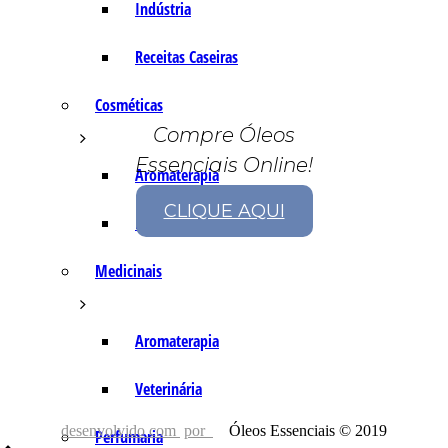
Indústria
Receitas Caseiras
Cosméticas
Compre Óleos
Essenciais Online!
Aromaterapia
CLIQUE AQUI
Fórmulas Caseiras
Medicinais
Aromaterapia
Veterinária
desenvolvido com
por
Óleos Essenciais © 2019
Perfumaria