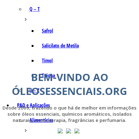
Q – T
Safrol
Salicilato de Metila
Timol
BEM-VINDO AO
Tujona
ÓLEOSESSENCIAIS.ORG
U – Z
P&D e Aplicações
Desde 2009, trazendo o que há de melhor em informações
sobre óleos essenciais, químicos aromáticos, isolados
Alimentícias
naturais, aromaterapia, fragrâncias e perfumaria.