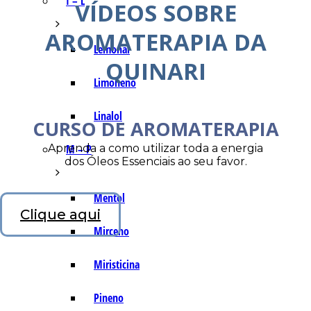
I – L
VÍDEOS SOBRE
AROMATERAPIA DA
Lemonal
QUINARI
Limoneno
Linalol
CURSO DE AROMATERAPIA
Aprenda a como utilizar toda a energia
M – P
dos Óleos Essenciais ao seu favor.
Mentol
Clique aqui
Mirceno
Miristicina
Pineno