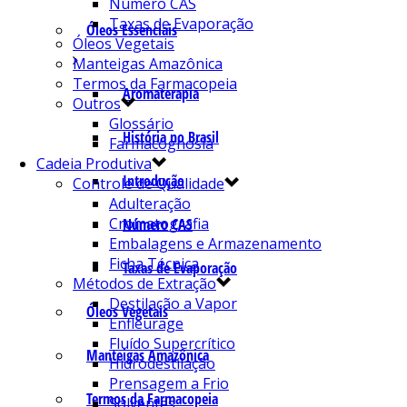
Número CAS
Taxas de Evaporação
Óleos Essenciais
Óleos Vegetais
Manteigas Amazônica
Termos da Farmacopeia
Aromaterapia
Outros
Glossário
História no Brasil
Farmacognosia
Cadeia Produtiva
Introdução
Controle de Qualidade
Adulteração
Cromatografia
Número CAS
Embalagens e Armazenamento
Ficha Técnica
Taxas de Evaporação
Métodos de Extração
Destilação a Vapor
Óleos Vegetais
Enfleurage
Fluído Supercrítico
Manteigas Amazônica
Hidrodestilação
Prensagem a Frio
Termos da Farmacopeia
Solventes