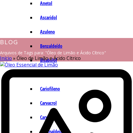
Anetol
Ascaridol
Azuleno
BLOG
Benzaldeído
Arquivos de Tags para: "Óleo de Limão e Ácido Cítrico"
Início
»
Óleo de Limão e Ácido Cítrico
Bisabolol
Camazuleno
Cariofileno
Carvacrol
Carvona
Cinamaldeído