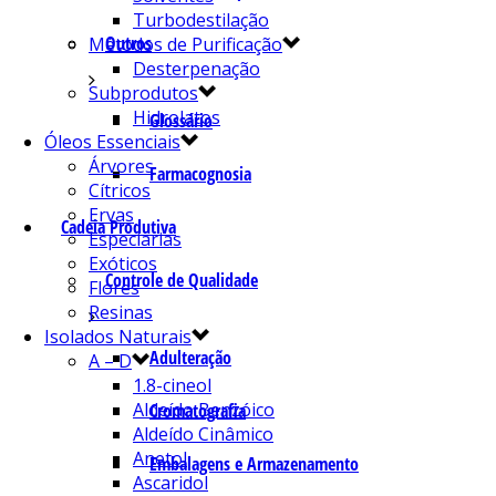
Turbodestilação
Outros
Métodos de Purificação
Desterpenação
Subprodutos
Hidrolatos
Glossário
Óleos Essenciais
Árvores
Farmacognosia
Cítricos
Ervas
Cadeia Produtiva
Especiarias
Exóticos
Controle de Qualidade
Flores
Resinas
Isolados Naturais
Adulteração
A – D
1.8-cineol
Aldeído Benzóico
Cromatografia
Aldeído Cinâmico
Anetol
Embalagens e Armazenamento
Ascaridol