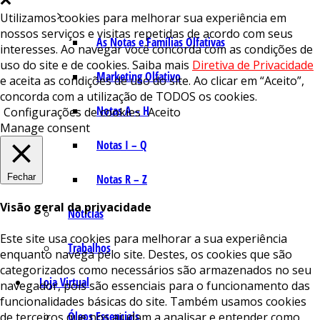
Utilizamos cookies para melhorar sua experiência em
nossos serviços e visitas repetidas de acordo com seus
As Notas e Famílias Olfativas
interesses. Ao navegar você concorda com as condições de
uso do site e de cookies. Saiba mais
Diretiva de Privacidade
Marketing Olfativo
e aceita as condições de uso do site. Ao clicar em “Aceito”,
concorda com a utilização de TODOS os cookies.
Notas A – H
Configurações de cookies
Aceito
Manage consent
Notas I – Q
Fechar
Notas R – Z
Visão geral da privacidade
Notícias
Este site usa cookies para melhorar a sua experiência
Trabalhos
enquanto navega pelo site. Destes, os cookies que são
categorizados como necessários são armazenados no seu
Loja Virtual
navegador, pois são essenciais para o funcionamento das
funcionalidades básicas do site. Também usamos cookies
Óleos Essenciais
de terceiros que nos ajudam a analisar e entender como