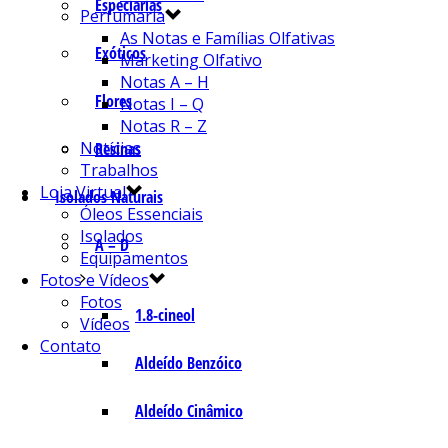
Especiarias
Perfumaria
As Notas e Famílias Olfativas
Exóticos
Marketing Olfativo
Notas A – H
Flores
Notas I – Q
Notas R – Z
Notícias
Resinas
Trabalhos
Loja Virtual
Isolados Naturais
Óleos Essenciais
Isolados
A – D
Equipamentos
Fotos e Vídeos
Fotos
1.8-cineol
Vídeos
Contato
Aldeído Benzóico
Aldeído Cinâmico