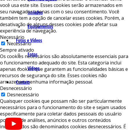
você usa este site. Esses cookies serão armazenados em
seu navegador apenas com o seu consentimento. Você
Isolados
também tem a opção de cancelar esses cookies. Porém, a
desativação de alguns desses cookies pode afetar sua
Equipamentos
experiência de navegação.
Necessário
Fotos e Vídeos
Necessário
Sempre ativado
Fotos
Os cookies necessários são absolutamente essenciais para
o funcionamento adequado do site. Esta categoria inclui
Vídeos
apenas cookies que garantem as funcionalidades básicas e
recursos de segurança do site. Esses cookies não
armazenam nenhuma informação pessoal.
Contato
Desnecessário
Desnecessário
Quaisquer cookies que possam não ser particularmente
necessários para o funcionamento do site e sejam usados ​​
especificamente para coletar dados pessoais do usuário
por meio de análises, anúncios e outros conteúdos
incorporados são denominados cookies desnecessários. É