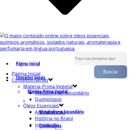
Página Inicial
Página Inicial
Conceitos Gerais
Conceitos Gerais
Matéria-Prima Vegetal
Matéria-Prima Vegetal
Metabolismo Secundário
Quimiotipos
Óleos Essenciais
Metabolismo Secundário
Aromaterapia
História no Brasil
Introdução
Quimiotipos