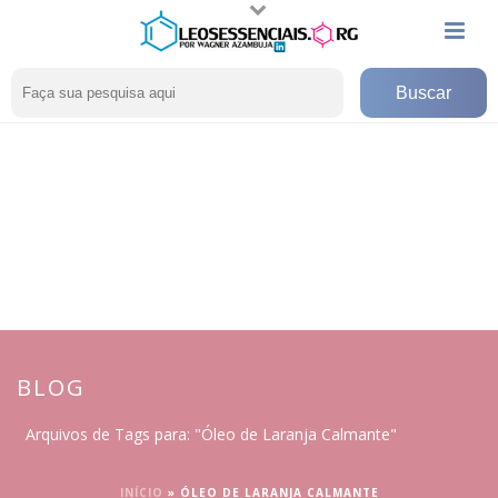
BLOG
Arquivos de Tags para: "Óleo de Laranja Calmante"
INÍCIO
»
ÓLEO DE LARANJA CALMANTE