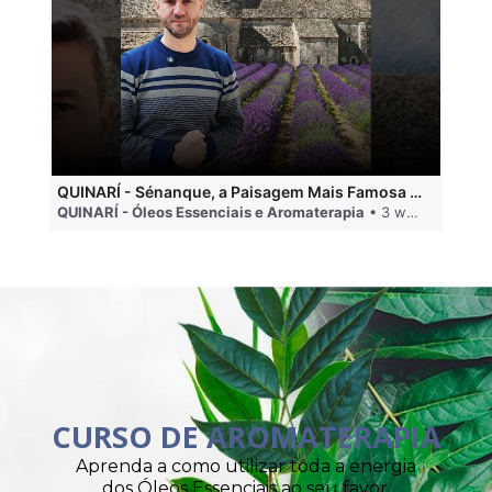
QUINARÍ - Sénanque, a Paisagem Mais Famosa da Aromaterapia
QUINARÍ - Óleos Essenciais e Aromaterapia
• 3 weeks ago
QU
CURSO DE AROMATERAPIA
Aprenda a como utilizar toda a energia
dos Óleos Essenciais ao seu favor.