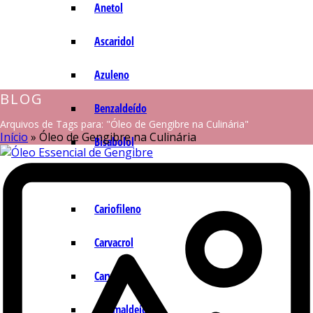
Anetol
Ascaridol
Azuleno
BLOG
Benzaldeído
Arquivos de Tags para: "Óleo de Gengibre na Culinária"
Início
»
Óleo de Gengibre na Culinária
Bisabolol
Camazuleno
Cariofileno
Carvacrol
Carvona
Cinamaldeído