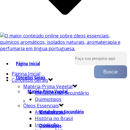
Página Inicial
Página Inicial
Conceitos Gerais
Conceitos Gerais
Matéria-Prima Vegetal
Matéria-Prima Vegetal
Metabolismo Secundário
Quimiotipos
Óleos Essenciais
Metabolismo Secundário
Aromaterapia
História no Brasil
Introdução
Quimiotipos