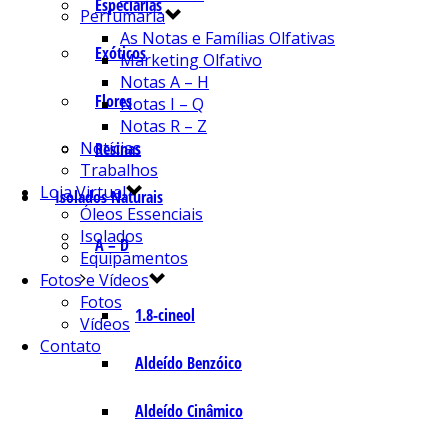
Especiarias
Perfumaria
As Notas e Famílias Olfativas
Exóticos
Marketing Olfativo
Notas A – H
Flores
Notas I – Q
Notas R – Z
Notícias
Resinas
Trabalhos
Loja Virtual
Isolados Naturais
Óleos Essenciais
Isolados
A – D
Equipamentos
Fotos e Vídeos
Fotos
1.8-cineol
Vídeos
Contato
Aldeído Benzóico
Aldeído Cinâmico