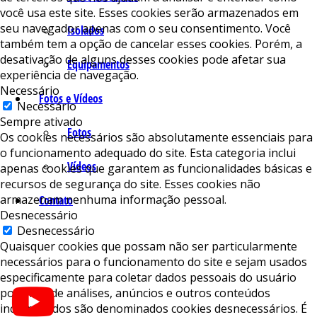
você usa este site. Esses cookies serão armazenados em
seu navegador apenas com o seu consentimento. Você
Isolados
também tem a opção de cancelar esses cookies. Porém, a
desativação de alguns desses cookies pode afetar sua
Equipamentos
experiência de navegação.
Necessário
Fotos e Vídeos
Necessário
Sempre ativado
Fotos
Os cookies necessários são absolutamente essenciais para
o funcionamento adequado do site. Esta categoria inclui
Vídeos
apenas cookies que garantem as funcionalidades básicas e
recursos de segurança do site. Esses cookies não
armazenam nenhuma informação pessoal.
Contato
Desnecessário
Desnecessário
Quaisquer cookies que possam não ser particularmente
necessários para o funcionamento do site e sejam usados ​​
especificamente para coletar dados pessoais do usuário
por meio de análises, anúncios e outros conteúdos
incorporados são denominados cookies desnecessários. É