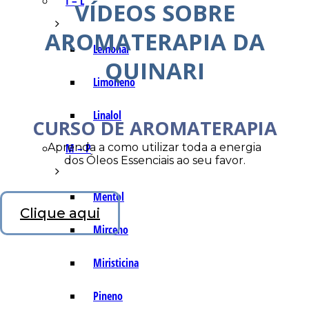
I – L
VÍDEOS SOBRE
AROMATERAPIA DA
Lemonal
QUINARI
Limoneno
Linalol
CURSO DE AROMATERAPIA
Aprenda a como utilizar toda a energia
M – P
dos Óleos Essenciais ao seu favor.
Mentol
Clique aqui
Mirceno
Miristicina
Pineno