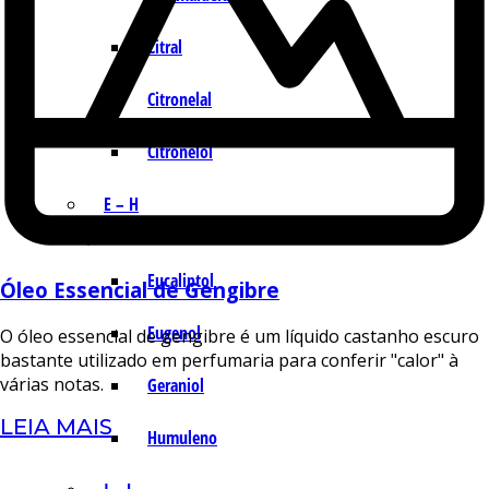
Citral
Citronelal
Citronelol
E – H
Eucaliptol
Óleo Essencial de Gengibre
Eugenol
O óleo essencial de gengibre é um líquido castanho escuro
bastante utilizado em perfumaria para conferir "calor" à
várias notas.
Geraniol
LEIA MAIS
Humuleno