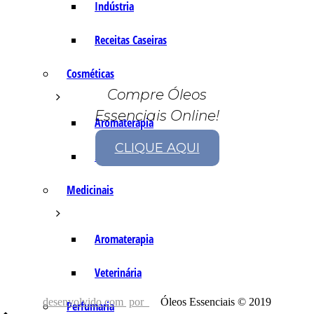
Indústria
Receitas Caseiras
Cosméticas
Compre Óleos
Essenciais Online!
Aromaterapia
CLIQUE AQUI
Fórmulas Caseiras
Medicinais
Aromaterapia
Veterinária
desenvolvido com
por
Óleos Essenciais © 2019
Perfumaria