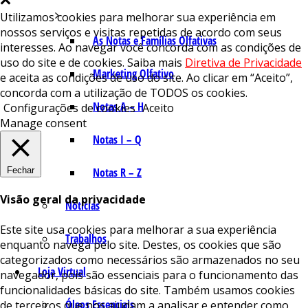
Utilizamos cookies para melhorar sua experiência em
nossos serviços e visitas repetidas de acordo com seus
As Notas e Famílias Olfativas
interesses. Ao navegar você concorda com as condições de
uso do site e de cookies. Saiba mais
Diretiva de Privacidade
Marketing Olfativo
e aceita as condições de uso do site. Ao clicar em “Aceito”,
concorda com a utilização de TODOS os cookies.
Notas A – H
Configurações de cookies
Aceito
Manage consent
Notas I – Q
Fechar
Notas R – Z
Visão geral da privacidade
Notícias
Este site usa cookies para melhorar a sua experiência
Trabalhos
enquanto navega pelo site. Destes, os cookies que são
categorizados como necessários são armazenados no seu
Loja Virtual
navegador, pois são essenciais para o funcionamento das
funcionalidades básicas do site. Também usamos cookies
Óleos Essenciais
de terceiros que nos ajudam a analisar e entender como