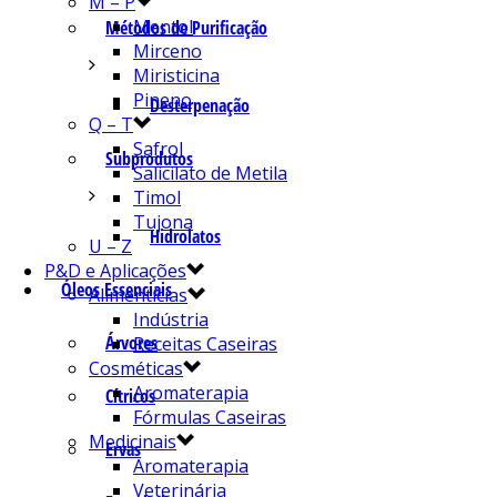
M – P
Mentol
Métodos de Purificação
Mirceno
Miristicina
Pineno
Desterpenação
Q – T
Safrol
Subprodutos
Salicilato de Metila
Timol
Tujona
Hidrolatos
U – Z
P&D e Aplicações
Óleos Essenciais
Alimentícias
Indústria
Árvores
Receitas Caseiras
Cosméticas
Aromaterapia
Cítricos
Fórmulas Caseiras
Medicinais
Ervas
Aromaterapia
Veterinária