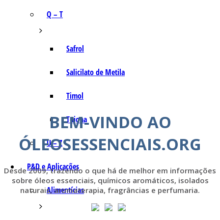
Q – T
Safrol
Salicilato de Metila
Timol
BEM-VINDO AO
Tujona
ÓLEOSESSENCIAIS.ORG
U – Z
P&D e Aplicações
Desde 2009, trazendo o que há de melhor em informações
sobre óleos essenciais, químicos aromáticos, isolados
Alimentícias
naturais, aromaterapia, fragrâncias e perfumaria.