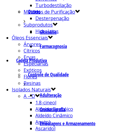
Turbodestilação
Outros
Métodos de Purificação
Desterpenação
Subprodutos
Hidrolatos
Glossário
Óleos Essenciais
Árvores
Farmacognosia
Cítricos
Ervas
Cadeia Produtiva
Especiarias
Exóticos
Controle de Qualidade
Flores
Resinas
Isolados Naturais
Adulteração
A – D
1.8-cineol
Aldeído Benzóico
Cromatografia
Aldeído Cinâmico
Anetol
Embalagens e Armazenamento
Ascaridol