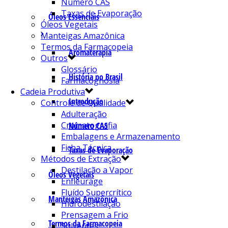
Número CAS
Taxas de Evaporação
Óleos Essenciais
Óleos Vegetais
Manteigas Amazônica
Termos da Farmacopeia
Aromaterapia
Outros
Glossário
História no Brasil
Farmacognosia
Cadeia Produtiva
Introdução
Controle de Qualidade
Adulteração
Cromatografia
Número CAS
Embalagens e Armazenamento
Ficha Técnica
Taxas de Evaporação
Métodos de Extração
Destilação a Vapor
Óleos Vegetais
Enfleurage
Fluído Supercrítico
Manteigas Amazônica
Hidrodestilação
Prensagem a Frio
Termos da Farmacopeia
Solventes