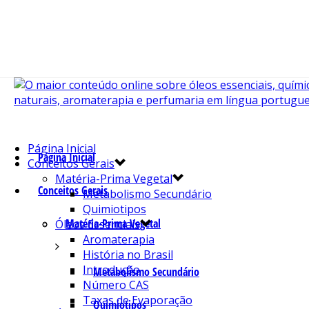
Página Inicial
Página Inicial
Conceitos Gerais
Matéria-Prima Vegetal
Conceitos Gerais
Metabolismo Secundário
Quimiotipos
Matéria-Prima Vegetal
Óleos Essenciais
Aromaterapia
História no Brasil
Introdução
Metabolismo Secundário
Número CAS
Taxas de Evaporação
Quimiotipos