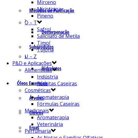
Mirceno
Miristicina
Métodos de Purificação
Pineno
Q – T
Safrol
Desterpenação
Salicilato de Metila
Timol
Subprodutos
Tujona
U – Z
P&D e Aplicações
Hidrolatos
Alimentícias
Indústria
Óleos Essenciais
Receitas Caseiras
Cosméticas
Aromaterapia
Árvores
Fórmulas Caseiras
Medicinais
Cítricos
Aromaterapia
Veterinária
Ervas
Perfumaria
As Notas e Famílias Olfativas