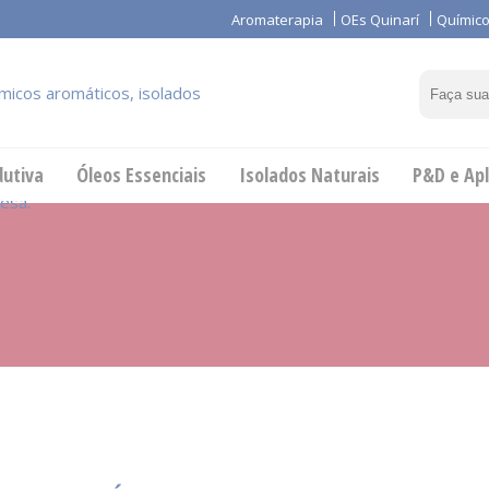
Aromaterapia
OEs Quinarí
Químico
dutiva
Óleos Essenciais
Isolados Naturais
P&D e Apl