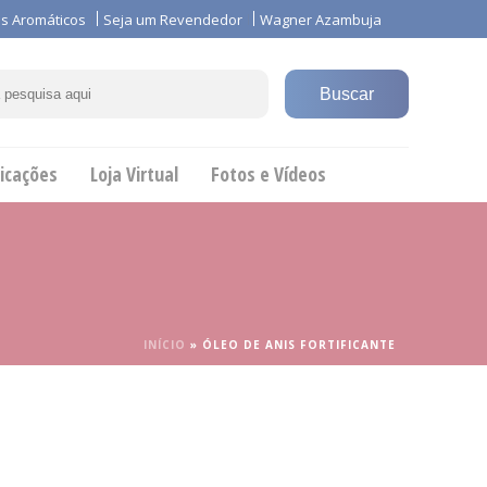
s Aromáticos
Seja um Revendedor
Wagner Azambuja
icações
Loja Virtual
Fotos e Vídeos
INÍCIO
»
ÓLEO DE ANIS FORTIFICANTE