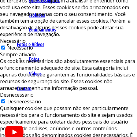
Óleos Essenciais
de terceiros que nos ajudam a analisar e entender como
você usa este site. Esses cookies serão armazenados em
seu navegador apenas com o seu consentimento. Você
Isolados
também tem a opção de cancelar esses cookies. Porém, a
desativação de alguns desses cookies pode afetar sua
Equipamentos
experiência de navegação.
Necessário
Fotos e Vídeos
Necessário
Sempre ativado
Fotos
Os cookies necessários são absolutamente essenciais para
o funcionamento adequado do site. Esta categoria inclui
Vídeos
apenas cookies que garantem as funcionalidades básicas e
recursos de segurança do site. Esses cookies não
armazenam nenhuma informação pessoal.
Contato
Desnecessário
Desnecessário
Quaisquer cookies que possam não ser particularmente
necessários para o funcionamento do site e sejam usados ​​
especificamente para coletar dados pessoais do usuário
por meio de análises, anúncios e outros conteúdos
incorporados são denominados cookies desnecessários. É