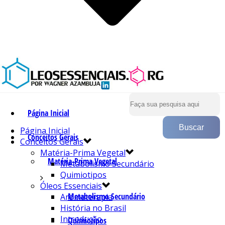
Página Inicial
Página Inicial
Conceitos Gerais
Conceitos Gerais
Matéria-Prima Vegetal
Matéria-Prima Vegetal
Metabolismo Secundário
Quimiotipos
Óleos Essenciais
Metabolismo Secundário
Aromaterapia
História no Brasil
Introdução
Quimiotipos