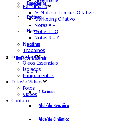
Veterinária
Especiarias
Perfumaria
As Notas e Famílias Olfativas
Exóticos
Marketing Olfativo
Notas A – H
Flores
Notas I – Q
Notas R – Z
Notícias
Resinas
Trabalhos
Loja Virtual
Isolados Naturais
Óleos Essenciais
Isolados
A – D
Equipamentos
Fotos e Vídeos
Fotos
1.8-cineol
Vídeos
Contato
Aldeído Benzóico
Aldeído Cinâmico