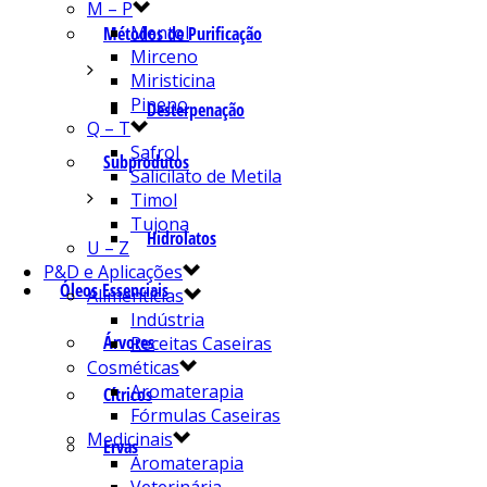
M – P
Mentol
Métodos de Purificação
Mirceno
Miristicina
Pineno
Desterpenação
Q – T
Safrol
Subprodutos
Salicilato de Metila
Timol
Tujona
Hidrolatos
U – Z
P&D e Aplicações
Óleos Essenciais
Alimentícias
Indústria
Árvores
Receitas Caseiras
Cosméticas
Aromaterapia
Cítricos
Fórmulas Caseiras
Medicinais
Ervas
Aromaterapia