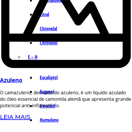
Cinamaldeído
Citral
Citronelal
Citronelol
E – H
Eucaliptol
Azuleno
Eugenol
O camazuleno, derivado do azuleno, é um líquido azulado
do óleo essencial de camomila alemã que apresenta grande
potencial anti-inflamatório.
Geraniol
LEIA MAIS
Humuleno