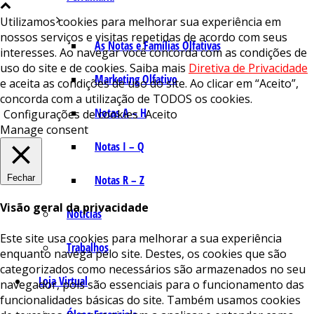
Utilizamos cookies para melhorar sua experiência em
nossos serviços e visitas repetidas de acordo com seus
As Notas e Famílias Olfativas
interesses. Ao navegar você concorda com as condições de
uso do site e de cookies. Saiba mais
Diretiva de Privacidade
Marketing Olfativo
e aceita as condições de uso do site. Ao clicar em “Aceito”,
concorda com a utilização de TODOS os cookies.
Notas A – H
Configurações de cookies
Aceito
Manage consent
Notas I – Q
Fechar
Notas R – Z
Visão geral da privacidade
Notícias
Este site usa cookies para melhorar a sua experiência
Trabalhos
enquanto navega pelo site. Destes, os cookies que são
categorizados como necessários são armazenados no seu
Loja Virtual
navegador, pois são essenciais para o funcionamento das
funcionalidades básicas do site. Também usamos cookies