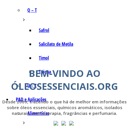
Q – T
Safrol
Salicilato de Metila
Timol
BEM-VINDO AO
Tujona
ÓLEOSESSENCIAIS.ORG
U – Z
P&D e Aplicações
Desde 2009, trazendo o que há de melhor em informações
sobre óleos essenciais, químicos aromáticos, isolados
Alimentícias
naturais, aromaterapia, fragrâncias e perfumaria.