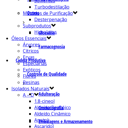
Solventes
Turbodestilação
Outros
Métodos de Purificação
Desterpenação
Subprodutos
Hidrolatos
Glossário
Óleos Essenciais
Árvores
Farmacognosia
Cítricos
Ervas
Cadeia Produtiva
Especiarias
Exóticos
Controle de Qualidade
Flores
Resinas
Isolados Naturais
Adulteração
A – D
1.8-cineol
Aldeído Benzóico
Cromatografia
Aldeído Cinâmico
Anetol
Embalagens e Armazenamento
Ascaridol