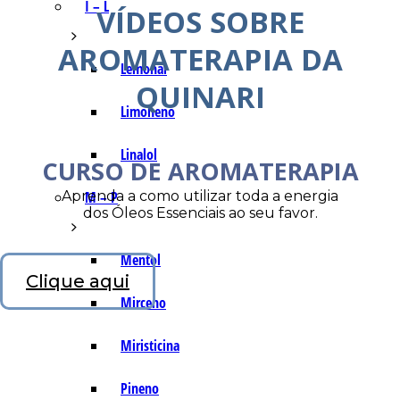
I – L
VÍDEOS SOBRE
AROMATERAPIA DA
Lemonal
QUINARI
Limoneno
Linalol
CURSO DE AROMATERAPIA
Aprenda a como utilizar toda a energia
M – P
dos Óleos Essenciais ao seu favor.
Mentol
Clique aqui
Mirceno
Miristicina
Pineno