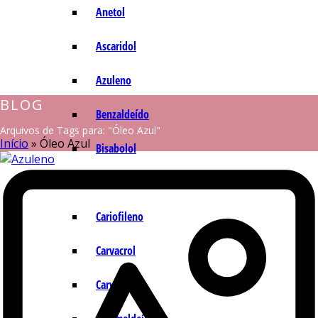
Anetol
Ascaridol
Azuleno
BLOG
Benzaldeído
Arquivos de Tags para: "Óleo Azul"
Início
»
Óleo Azul
Bisabolol
Camazuleno
Cariofileno
Carvacrol
Carvona