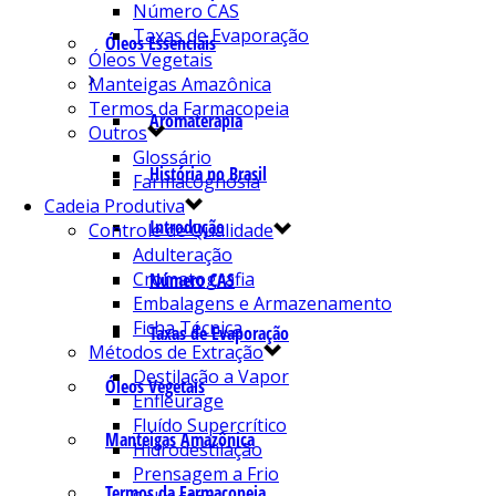
Número CAS
Taxas de Evaporação
Óleos Essenciais
Óleos Vegetais
Manteigas Amazônica
Termos da Farmacopeia
Aromaterapia
Outros
Glossário
História no Brasil
Farmacognosia
Cadeia Produtiva
Introdução
Controle de Qualidade
Adulteração
Cromatografia
Número CAS
Embalagens e Armazenamento
Ficha Técnica
Taxas de Evaporação
Métodos de Extração
Destilação a Vapor
Óleos Vegetais
Enfleurage
Fluído Supercrítico
Manteigas Amazônica
Hidrodestilação
Prensagem a Frio
Termos da Farmacopeia